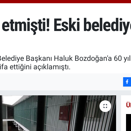
650
BİS
13.
 etmişti! Eski beledi
BIT
64.
 Belediye Başkanı Haluk Bozdoğan'a 60 yıl
a ettiğini açıklamıştı.
Ü