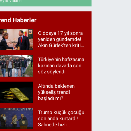
Aylık Vakitler
rend Haberler
O dosya 17 yıl sonra
yeniden gündemde!
Akın Gürlek'ten kritik
görüşme
Türkiye’nin hafızasına
kazınan davada son
söz söylendi
Altında beklenen
yükseliş trendi
başladı mı?
Trump küçük çocuğu
son anda kurtardı!
Sahnede hızlı
müdahale