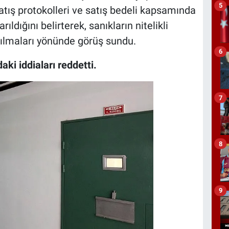
5
tış protokolleri ve satış bedeli kapsamında
ldığını belirterek, sanıkların nitelikli
rılmaları yönünde görüş sundu.
6
ki iddiaları reddetti.
7
8
9