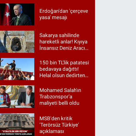
Erdoğan'dan 'çerçeve
yasa' mesajı
Sakarya sahilinde
hareketli anlar! Kıyıya
İnsansız Deniz Aracı
vurdu
150 bin TL'lik patatesi
bedavaya dağıttı!
Helal olsun dedirten
hareket
Mohamed Salah'ın
Trabzonspor'a
maliyeti belli oldu
MSB'den kritik
'Terörsüz Türkiye'
açıklaması