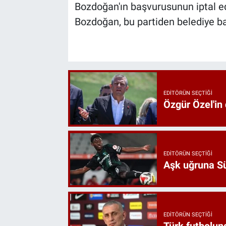
Bozdoğan'ın başvurusunun iptal 
Bozdoğan, bu partiden belediye ba
EDITÖRÜN SEÇTIĞI
Özgür Özel'in
EDITÖRÜN SEÇTIĞI
Aşk uğruna Süp
EDITÖRÜN SEÇTIĞI
Türk futbolund