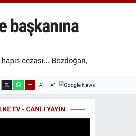
0.87
%0.12
T100
799
%70
ye başkanına
COIN
643,95
%0.16
 hapis cezası... Bozdoğan,
-
+
A
A
LKE TV - CANLI YAYIN