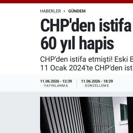
Özel Haberler
Dünya
Haber Arşivi
HABERLER
GÜNDEM
CHP'den istifa
Yazarlar
Medya
60 yıl hapis
Özel Haberler
Kadın
CHP'den istifa etmişti! Eski
11 Ocak 2024'te CHP'den istif
Erişim Bilgileri
11.06.2026 - 12:39
11.06.2026 - 18:29
Sağlık
YAYINLANMA
GÜNCELLEME
Teknoloji
Ramazan