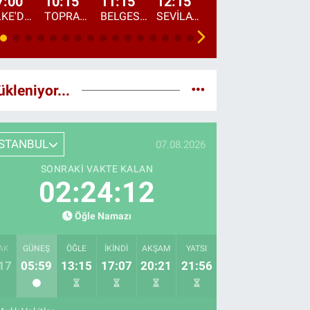
7:00
10:15
11:15
12:15
13:00
13:45
ÜLKE'DE BU SABAH
TOPRAKTAN SOFRAYA
BELGESEL: "ÜLKE'NİN ALIN TERİ"
SEVİLAY SUNGUR İLE ELİMİN BEREKETİ
ÖĞLE AJANSI
ÜLKE'DEN HABE
ükleniyor...
İSTANBUL
07.08.2026
SONRAKI VAKTE KALAN
02:24:11
Öğle Namazı
AK
GÜNEŞ
ÖĞLE
İKINDI
AKŞAM
YATSI
17
05:59
13:15
17:07
20:21
21:56