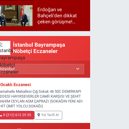
Erdoğan ve
Bahçeli'den dikkat
çeken görüşme!
Basına kapalı
gerçekleşti
İstanbul Bayrampaşa
Nöbetçi Eczaneler
Ocaklı Eczanesi
tamahalle Mahallesi Çığ Sokak 46 50C DEMİRKAPI
DDESİ HAYIRSEVERLER CAMİİ KARŞISI VE ŞEHİT
RAHİM CEYLAN ASM ÇAPRAZI (SOKAĞIN YENİ ADI
HİT ÜMİT YOLCU SOKAĞI)
0 (212) 612 25 55
Yol Tarifi Al