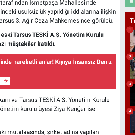
 tarafından İsmetpaşa Mahallesi'nde
deki usulsüzlük yapıldığı iddialarına ilişkin
Tarsus 3. Ağır Ceza Mahkemesince görüldü.
T
1
eski Tarsus TESKİ A.Ş. Yönetim Kurulu
zı müştekiler katıldı.
2
inde hareketli anlar! Kıyıya İnsansız Deniz
e
3
kanı ve Tarsus TESKİ A.Ş. Yönetim Kurulu
önetim kurulu üyesi Ziya Kenğer ise
4
ki mütalaasında, şirket adına yapılan