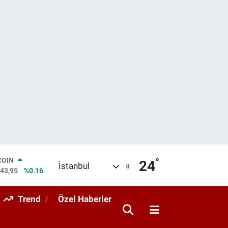
°
LAR
24
İstanbul
6704
%0
RO
0406
%-0.08
Trend
Özel Haberler
RLİN
2143
%0
M ALTIN