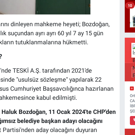
10
arını dinleyen mahkeme heyeti; Bozdoğan,
ılık suçundan ayrı ayrı 60 yıl 7 ay 15 gün
ıkların tutuklanmalarına hükmetti.
?
'nde TESKİ A.Ş. tarafından 2021'de
sinde "usulsüz sözleşme" yapılarak 22
Tarsus Cumhuriyet Başsavcılığınca hazırlanan
Or
ahkemesince kabul edilmişti.
CA
İB
ı
Haluk Bozdoğan, 11 Ocak 2024'te CHP'den
ŞE
ağımsız belediye başkan adayı olacağını
Partisi'nden aday olacağını duyuran