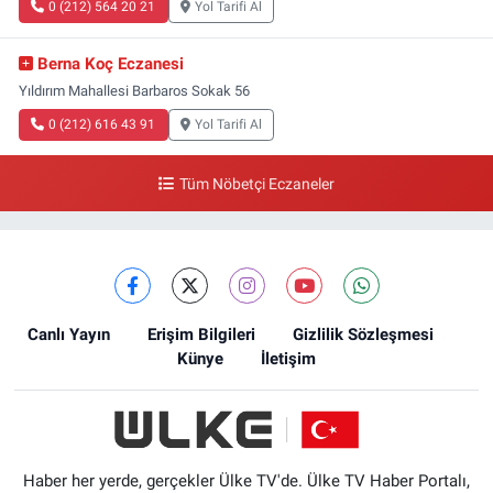
0 (212) 564 20 21
Yol Tarifi Al
Berna Koç Eczanesi
Yıldırım Mahallesi Barbaros Sokak 56
0 (212) 616 43 91
Yol Tarifi Al
Tüm Nöbetçi Eczaneler
Canlı Yayın
Erişim Bilgileri
Gizlilik Sözleşmesi
Künye
İletişim
Haber her yerde, gerçekler Ülke TV'de. Ülke TV Haber Portalı,