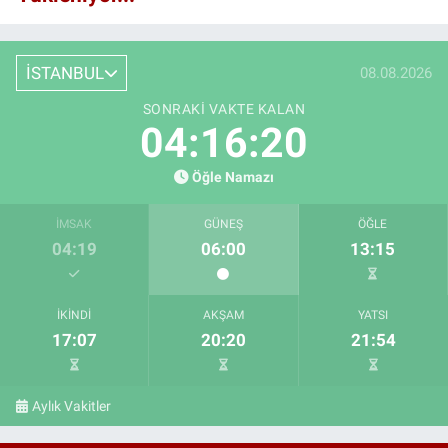
İSTANBUL
08.08.2026
SONRAKI VAKTE KALAN
04:16:19
Öğle Namazı
İMSAK
GÜNEŞ
ÖĞLE
04:19
06:00
13:15
İKINDI
AKŞAM
YATSI
17:07
20:20
21:54
Aylık Vakitler