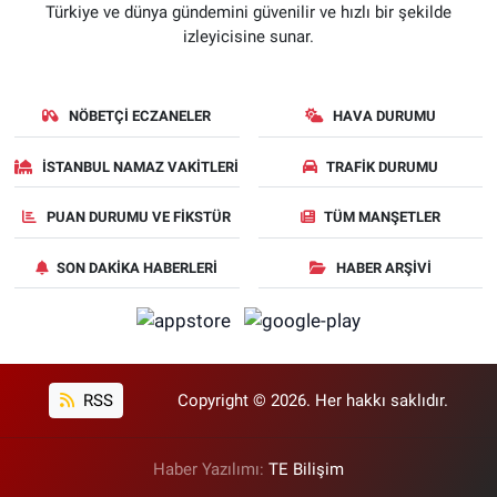
Türkiye ve dünya gündemini güvenilir ve hızlı bir şekilde
izleyicisine sunar.
NÖBETÇI ECZANELER
HAVA DURUMU
İSTANBUL NAMAZ VAKITLERI
TRAFIK DURUMU
PUAN DURUMU VE FIKSTÜR
TÜM MANŞETLER
SON DAKIKA HABERLERI
HABER ARŞIVI
RSS
Copyright © 2026. Her hakkı saklıdır.
Haber Yazılımı:
TE Bilişim