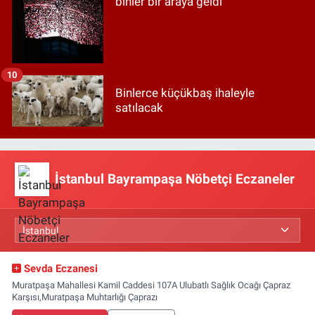
binler bir araya geldi
10
Binlerce küçükbaş ihaleyle
satılacak
İstanbul Bayrampaşa Nöbetçi Eczaneler
Sevda Eczanesi
Muratpaşa Mahallesi Kamil Caddesi 107A Ulubatlı Sağlık Ocağı Çapraz
Karşısı,Muratpaşa Muhtarlığı Çaprazı