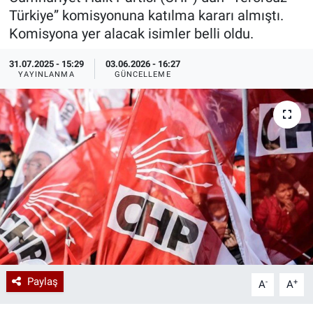
Türkiye” komisyonuna katılma kararı almıştı.
Özel Haberler
Dünya
Haber Arşivi
Komisyona yer alacak isimler belli oldu.
Yazarlar
Medya
31.07.2025 - 15:29
03.06.2026 - 16:27
YAYINLANMA
GÜNCELLEME
Özel Haberler
Kadın
Erişim Bilgileri
Sağlık
Teknoloji
Ramazan
Paylaş
-
+
A
A