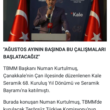
"AĞUSTOS AYININ BAŞINDA BU ÇALIŞMALARI
BAŞLATACAĞIZ"
TBMM Başkanı Numan Kurtulmuş,
Çanakkale'nin Çan ilçesinde düzenlenen Kale
Seramik 68. Kuruluş Yıl Dönümü ve Seramik
Bayramı'na katılmıştı.
Burada konuşan Numan Kurtulmuş, TBMM'de
kurulacak Terörsüz Türkiye Komisyonu'nun