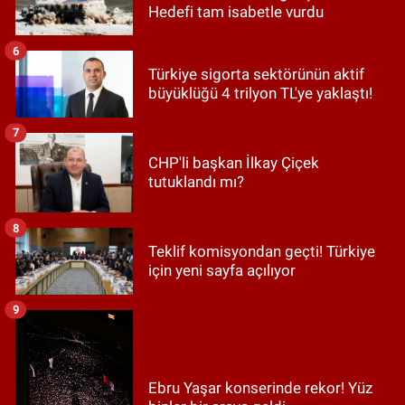
Hedefi tam isabetle vurdu
6
Türkiye sigorta sektörünün aktif
büyüklüğü 4 trilyon TL'ye yaklaştı!
7
CHP'li başkan İlkay Çiçek
tutuklandı mı?
8
Teklif komisyondan geçti! Türkiye
için yeni sayfa açılıyor
9
Ebru Yaşar konserinde rekor! Yüz