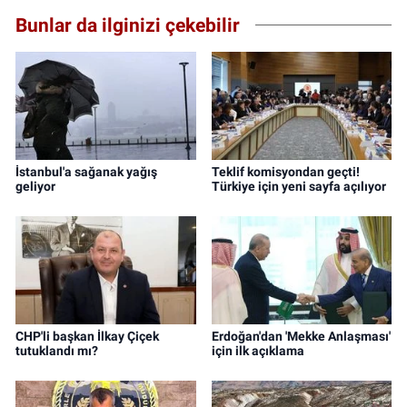
Bunlar da ilginizi çekebilir
İstanbul'a sağanak yağış
Teklif komisyondan geçti!
geliyor
Türkiye için yeni sayfa açılıyor
CHP'li başkan İlkay Çiçek
Erdoğan'dan 'Mekke Anlaşması'
tutuklandı mı?
için ilk açıklama