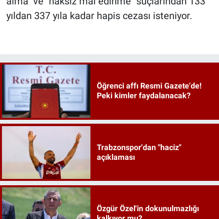
alma" ve "haksız mal edinme" suçlarından 133
yıldan 337 yıla kadar hapis cezası isteniyor.
Öğrenci affı Resmi Gazete'de!
Peki kimler faydalanacak?
Trabzonspor'dan "haciz"
açıklaması
Özgür Özel'in dokunulmazlığı
kalkıyor mu?