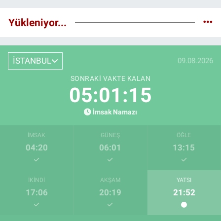
Yükleniyor...
İSTANBUL
09.08.2026
SONRAKI VAKTE KALAN
05:01:15
İmsak Namazı
İMSAK
GÜNEŞ
ÖĞLE
04:20
06:01
13:15
İKINDI
AKŞAM
YATSI
17:06
20:19
21:52