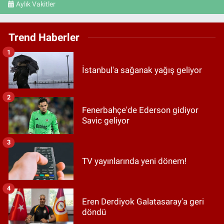
Aylık Vakitler
Trend Haberler
1
İstanbul'a sağanak yağış geliyor
2
Fenerbahçe'de Ederson gidiyor
Savic geliyor
3
TV yayınlarında yeni dönem!
4
Eren Derdiyok Galatasaray'a geri
döndü