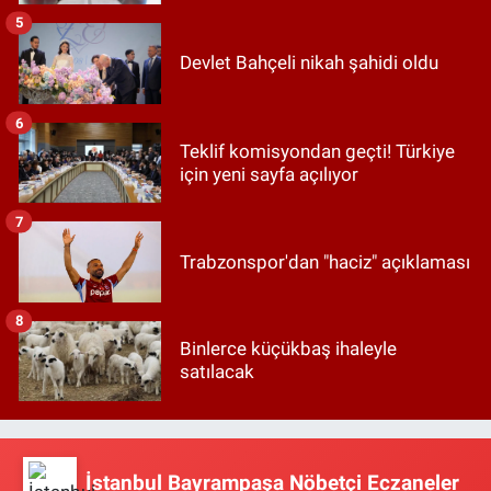
5
Devlet Bahçeli nikah şahidi oldu
6
Teklif komisyondan geçti! Türkiye
için yeni sayfa açılıyor
7
Trabzonspor'dan "haciz" açıklaması
8
Binlerce küçükbaş ihaleyle
satılacak
İstanbul Bayrampaşa Nöbetçi Eczaneler