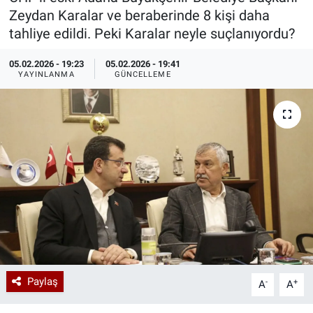
Zeydan Karalar ve beraberinde 8 kişi daha
Özel Haberler
Dünya
Haber Arşivi
tahliye edildi. Peki Karalar neyle suçlanıyordu?
Yazarlar
Medya
05.02.2026 - 19:23
05.02.2026 - 19:41
YAYINLANMA
GÜNCELLEME
Özel Haberler
Kadın
Erişim Bilgileri
Sağlık
Teknoloji
Ramazan
Paylaş
-
+
A
A