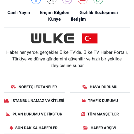
Canlı Yayın
Erişim Bilgileri
Gizlilik Sözleşmesi
Künye
İletişim
Haber her yerde, gerçekler Ülke TV'de. Ülke TV Haber Portalı,
Türkiye ve dünya gündemini güvenilir ve hızlı bir şekilde
izleyicisine sunar.
NÖBETÇI ECZANELER
HAVA DURUMU
İSTANBUL NAMAZ VAKITLERI
TRAFIK DURUMU
PUAN DURUMU VE FIKSTÜR
TÜM MANŞETLER
SON DAKIKA HABERLERI
HABER ARŞIVI