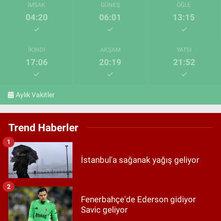
İMSAK
GÜNEŞ
ÖĞLE
04:20
06:01
13:15
İKINDI
AKŞAM
YATSI
17:06
20:19
21:52
Aylık Vakitler
Trend Haberler
1
İstanbul'a sağanak yağış geliyor
2
Fenerbahçe'de Ederson gidiyor
Savic geliyor