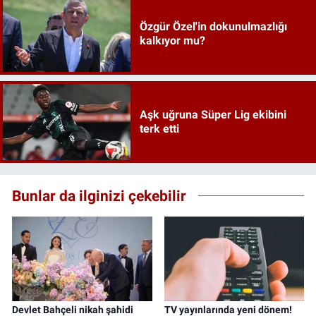
Özgür Özel'in dokunulmazlığı
kalkıyor mu?
Aşk uğruna Süper Lig ekibini
terk etti
Bunlar da ilginizi çekebilir
Devlet Bahçeli nikah şahidi
TV yayınlarında yeni dönem!