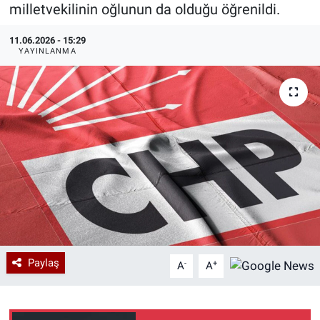
milletvekilinin oğlunun da olduğu öğrenildi.
Özel Haberler
Dünya
Haber Arşivi
11.06.2026 - 15:29
YAYINLANMA
Yazarlar
Medya
Özel Haberler
Kadın
Erişim Bilgileri
Sağlık
Teknoloji
Paylaş
-
+
A
A
Ramazan