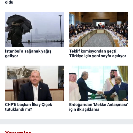
oldu
İstanbul'a sağanak yağış
Teklif komisyondan geçti!
geliyor
Türkiye için yeni sayfa açılıyor
CHP'li başkan İlkay Çiçek
Erdoğan'dan 'Mekke Anlaşması'
tutuklandı mı?
için ilk açıklama