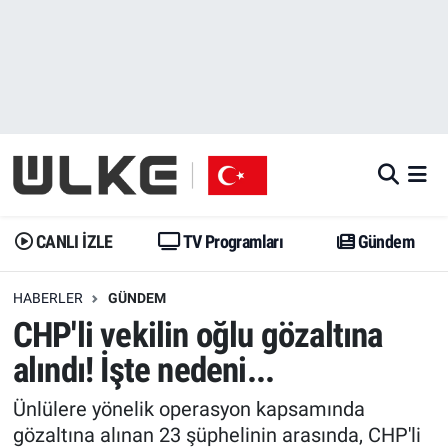
CANLI İZLE
CANLI YAYIN
Nöbetçi Eczaneler
TV Programları
TV Programları
Hava Durumu
Gündem
Gündem
İstanbul Namaz Vakitleri
Dünya
Trend
Trafik Durumu
CANLI İZLE
TV Programları
Gündem
Spor
Yaşam
Süper Lig Puan Durumu ve Fikstür
HABERLER
GÜNDEM
CHP'li vekilin oğlu gözaltına
Erişim Bilgileri
Erişim Bilgileri
Erişim Bilgileri
alındı! İşte nedeni...
Ekonomi
Spor
Tüm Manşetler
Ünlülere yönelik operasyon kapsamında
Trend
Ekonomi
Son Dakika Haberleri
gözaltına alınan 23 şüphelinin arasında, CHP'li