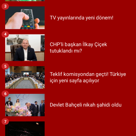
3
TV yayınlarında yeni dönem!
4
CHP'li başkan İlkay Çiçek
tutuklandı mı?
5
Teklif komisyondan geçti! Türkiye
için yeni sayfa açılıyor
6
Devlet Bahçeli nikah şahidi oldu
7