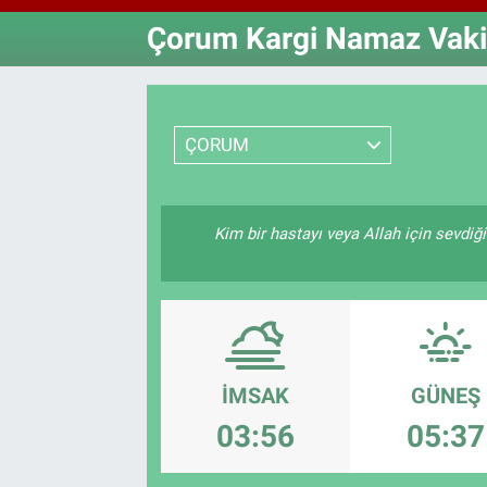
Çorum Kargi Namaz Vakit
Özel Haberler
Dünya
Haber Arşivi
Yazarlar
Medya
ÇORUM
Özel Haberler
Kadın
Kim bir hastayı veya Allah için sevdiği
Erişim Bilgileri
Sağlık
Teknoloji
İMSAK
GÜNEŞ
Ramazan
03:56
05:37