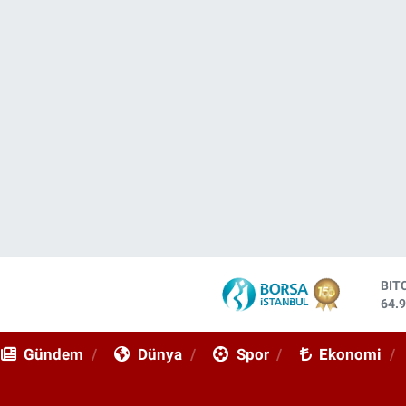
BIT
64.
DO
47,
Gündem
Dünya
Spor
Ekonomi
EU
55,
STE