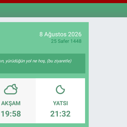
4811
%0.38
M ALTIN
0.55
%0.03
T100
779
%-14
8 Ağustos 2026
25 Safer 1448
ın, yürüdüğün yol ne hoş, (bu ziyaretle)
AKŞAM
YATSI
19:58
21:32