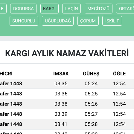
LE
DODURGA
KARGI
LAÇİN
MECİTÖZÜ
ORTAK
SUNGURLU
UĞURLUDAĞ
ÇORUM
İSKİLİP
KARGI AYLIK NAMAZ VAKITLERI
HİCRİ
İMSAK
GÜNEŞ
ÖĞLE
afer 1448
03:35
05:24
12:54
afer 1448
03:36
05:25
12:54
afer 1448
03:38
05:26
12:54
afer 1448
03:39
05:27
12:54
afer 1448
03:41
05:28
12:54