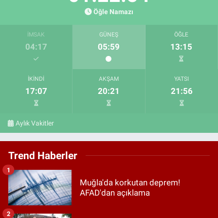
Öğle Namazı
İMSAK
GÜNEŞ
ÖĞLE
04:17
05:59
13:15
İKINDI
AKŞAM
YATSI
17:07
20:21
21:56
Aylık Vakitler
Trend Haberler
1
Muğla'da korkutan deprem!
AFAD'dan açıklama
2