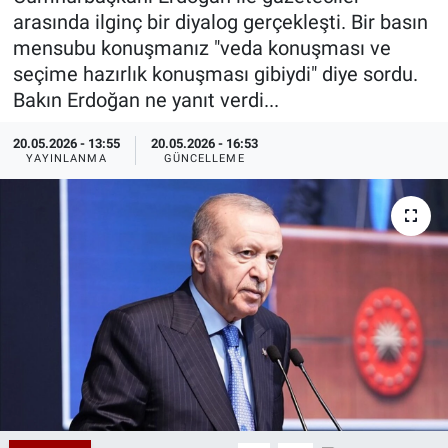
arasında ilginç bir diyalog gerçekleşti. Bir basın
Özel Haberler
Dünya
Haber Arşivi
mensubu konuşmanız "veda konuşması ve
seçime hazırlık konuşması gibiydi" diye sordu.
Yazarlar
Medya
Bakın Erdoğan ne yanıt verdi...
Özel Haberler
20.05.2026 - 13:55
20.05.2026 - 16:53
YAYINLANMA
GÜNCELLEME
Kadın
Erişim Bilgileri
Sağlık
Teknoloji
Ramazan