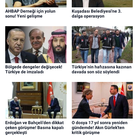
AHBAP Derneği için yolun
Kuşadası Belediyesi'ne 3.
sonu! Yeni gelişme
dalga operasyon
Bölgede dengeler değişecek!
Türkiye’nin hafızasına kazınan
Türkiye de imzaladı
davada son söz söylendi
Erdoğan ve Bahçeli'den dikkat
O dosya 17 yıl sonra yeniden
çeken görüşme! Basına kapalı
gündemde! Akın Gürlek'ten
gerçekleşti
kritik görüşme