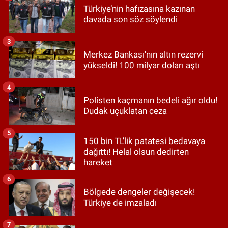
Türkiye’nin hafızasına kazınan
davada son söz söylendi
3
Merkez Bankası'nın altın rezervi
yükseldi! 100 milyar doları aştı
4
Polisten kaçmanın bedeli ağır oldu!
Dudak uçuklatan ceza
5
150 bin TL'lik patatesi bedavaya
dağıttı! Helal olsun dedirten
hareket
6
Bölgede dengeler değişecek!
Türkiye de imzaladı
7