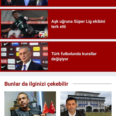
Aşk uğruna Süper Lig ekibini
terk etti
Türk futbolunda kurallar
değişiyor
Bunlar da ilginizi çekebilir