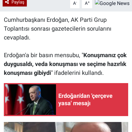
Paylaş
-
+
A
A
Cumhurbaşkanı Erdoğan, AK Parti Grup
Toplantısı sonrası gazetecilerin sorularını
cevapladı.
Erdoğan'a bir basın mensubu, "
Konuşmanız çok
duygusaldı, veda konuşması ve seçime hazırlık
konuşması gibiydi
" ifadelerini kullandı.
Erdoğan'dan 'çerçeve
yasa' mesajı