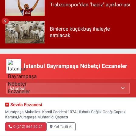
Trabzonspor'dan "haciz" açıklaması
9
Binlerce küçükbaş ihaleyle
satılacak
İstanbul Bayrampaşa Nöbetçi Eczaneler
Sevda Eczanesi
Muratpaşa Mahallesi Kamil Caddesi 107A Ulubatlı Sağlık Ocağı Çapraz
Karşısı,Muratpaşa Muhtarlığı Çaprazı
0 (212) 564 20 21
Yol Tarifi Al