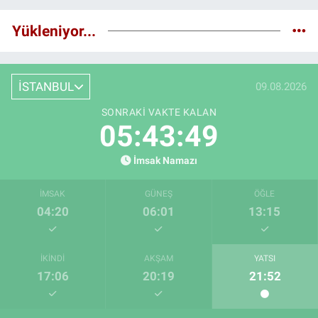
Yükleniyor...
İSTANBUL
09.08.2026
SONRAKI VAKTE KALAN
05:43:48
İmsak Namazı
İMSAK
GÜNEŞ
ÖĞLE
04:20
06:01
13:15
İKINDI
AKŞAM
YATSI
17:06
20:19
21:52