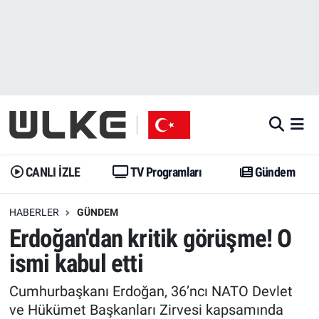
CANLI İZLE
CANLI YAYIN
Nöbetçi Eczaneler
TV Programları
TV Programları
Hava Durumu
Gündem
Gündem
İstanbul Namaz Vakitleri
Dünya
Trend
Trafik Durumu
CANLI İZLE
TV Programları
Gündem
Spor
Yaşam
Süper Lig Puan Durumu ve Fikstür
HABERLER
GÜNDEM
Erdoğan'dan kritik görüşme! O
Erişim Bilgileri
Erişim Bilgileri
Erişim Bilgileri
ismi kabul etti
Ekonomi
Spor
Tüm Manşetler
Cumhurbaşkanı Erdoğan, 36’ncı NATO Devlet
Trend
Ekonomi
Son Dakika Haberleri
ve Hükümet Başkanları Zirvesi kapsamında