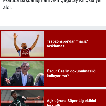
Politika Başdanışmanı Akif Çağatay Kılıç da yer
aldı.
Trabzonspor'dan "haciz"
açıklaması
Özgür Özel'in dokunulmazlığı
kalkıyor mu?
Aşk uğruna Süper Lig ekibini
terk etti