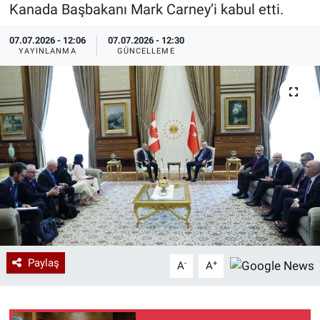
Kanada Başbakanı Mark Carney’i kabul etti.
Özel Haberler
Dünya
Haber Arşivi
07.07.2026 - 12:06
07.07.2026 - 12:30
YAYINLANMA
GÜNCELLEME
Yazarlar
Medya
Özel Haberler
Kadın
Erişim Bilgileri
Sağlık
Teknoloji
Paylaş
-
+
A
A
Ramazan