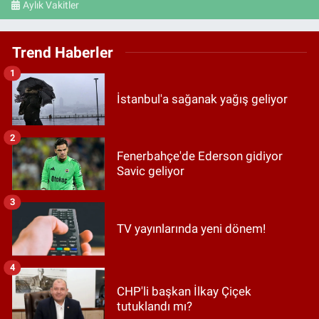
Aylık Vakitler
Trend Haberler
1
İstanbul'a sağanak yağış geliyor
2
Fenerbahçe'de Ederson gidiyor
Savic geliyor
3
TV yayınlarında yeni dönem!
4
CHP'li başkan İlkay Çiçek
tutuklandı mı?