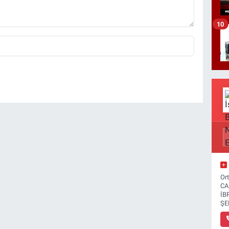
10
Or
CA
İB
ŞE