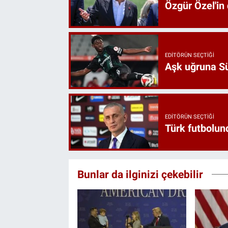
Özgür Özel'in
EDITÖRÜN SEÇTIĞI
Aşk uğruna Süp
EDITÖRÜN SEÇTIĞI
Türk futbolund
Bunlar da ilginizi çekebilir