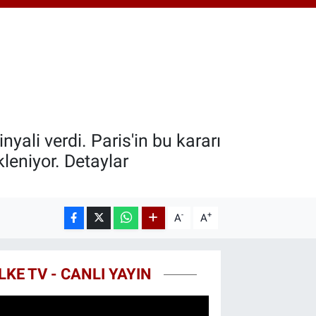
.40
%0.45
T100
99
%70
COIN
25,61
%-0.63
ali verdi. Paris'in bu kararı
leniyor. Detaylar
-
+
A
A
LKE TV - CANLI YAYIN