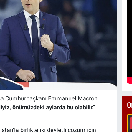
nsa Cumhurbaşkanı Emmanuel Macron,
Ü
liyiz, önümüzdeki aylarda bu olabilir.”
tan’la birlikte iki devletli çözüm için