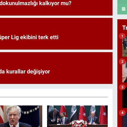
 dokunulmazlığı kalkıyor mu?
T
1
er Lig ekibini terk etti
2
a kurallar değişiyor
3
4