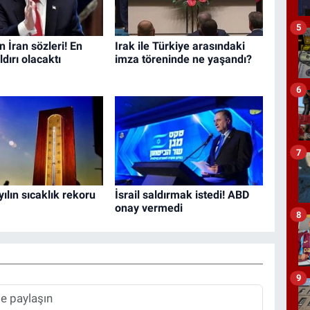
5
 İran sözleri! En
Irak ile Türkiye arasındaki
dırı olacaktı
imza töreninde ne yaşandı?
6
7
ılın sıcaklık rekoru
İsrail saldırmak istedi! ABD
onay vermedi
8
9