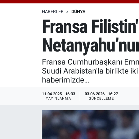
Özel Haberler
Dünya
Haber Arşivi
HABERLER
DÜNYA
Fransa Filistin
Yazarlar
Medya
Netanyahu’nun
Özel Haberler
Kadın
Fransa Cumhurbaşkanı Emmanue
Suudi Arabistan'la birlikte i
Erişim Bilgileri
haberimizde…
Sağlık
11.04.2025 - 16:33
03.06.2026 - 16:27
YAYINLANMA
GÜNCELLEME
Teknoloji
Ramazan