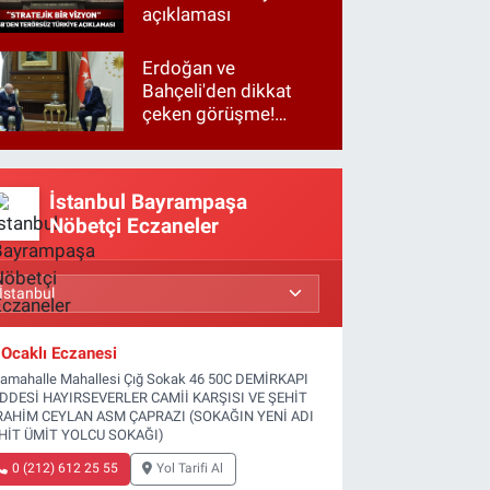
açıklaması
Erdoğan ve
Bahçeli'den dikkat
çeken görüşme!
Basına kapalı
gerçekleşti
İstanbul Bayrampaşa
Nöbetçi Eczaneler
Ocaklı Eczanesi
tamahalle Mahallesi Çığ Sokak 46 50C DEMİRKAPI
DDESİ HAYIRSEVERLER CAMİİ KARŞISI VE ŞEHİT
RAHİM CEYLAN ASM ÇAPRAZI (SOKAĞIN YENİ ADI
HİT ÜMİT YOLCU SOKAĞI)
0 (212) 612 25 55
Yol Tarifi Al