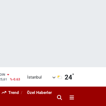
°
AR
24
İstanbul
143
%0.16
O
317
%-0.02
Trend
Özel Haberler
RLİN
463
%0.07
M ALTIN