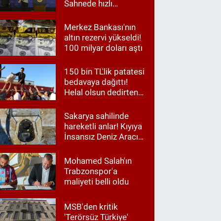
Sahnede hızlı
müdahale
Merkez Bankası'nın
altın rezervi yükseldi!
100 milyar doları aştı
150 bin TL'lik patatesi
bedavaya dağıttı!
Helal olsun dedirten
hareket
Sakarya sahilinde
hareketli anlar! Kıyıya
İnsansız Deniz Aracı
vurdu
Mohamed Salah'ın
Trabzonspor'a
maliyeti belli oldu
MSB'den kritik
'Terörsüz Türkiye'