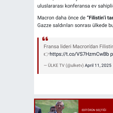
uluslararası konferansa ev sahipli
Macron daha önce de
“Filistin’i 
Gazze saldırıları sonrası ülkede bu
Fransa lideri Macron'dan Filist
👉
https://t.co/VS7HzmCwBb
p
— ÜLKE TV (@ulketv)
April 11, 2025
EDITÖRÜN SEÇTIĞI