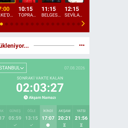
7:00
10:15
11:15
12:15
13:00
13:45
ÜLKE'DE BU SABAH
TOPRAKTAN SOFRAYA
BELGESEL: "ÜLKE'NİN ALIN TERİ"
SEVİLAY SUNGUR İLE ELİMİN BEREKETİ
ÖĞLE AJANSI
ÜLKE'DEN HABE
ükleniyor...
İSTANBUL
07.08.2026
SONRAKI VAKTE KALAN
02:03:26
Akşam Namazı
AK
GÜNEŞ
ÖĞLE
İKINDI
AKŞAM
YATSI
17
05:59
13:15
17:07
20:21
21:56