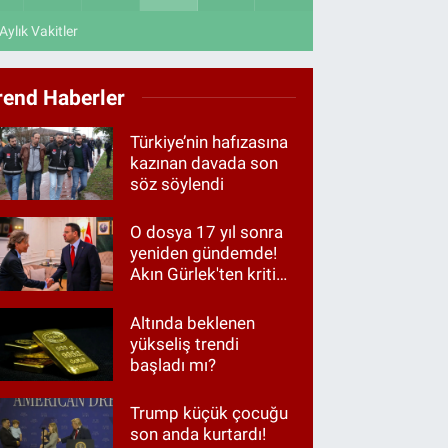
Aylık Vakitler
rend Haberler
Türkiye’nin hafızasına
kazınan davada son
söz söylendi
O dosya 17 yıl sonra
yeniden gündemde!
Akın Gürlek'ten kritik
görüşme
Altında beklenen
yükseliş trendi
başladı mı?
Trump küçük çocuğu
son anda kurtardı!