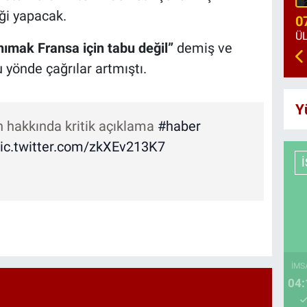
ği yapacak.
0
tanımak Fransa için tabu değil”
demiş ve
 yönde çağrılar artmıştı.
Y
in hakkında kritik açıklama
#haber
ic.twitter.com/zkXEv213K7
İMS
04: