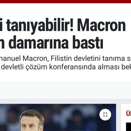
6510
BİS
13.7
'i tanıyabilir! Macron
BIT
64.2
 damarına bastı
l Macron, Filistin devletini tanıma siny
ki devletli çözüm konferansında alması bek
Ü