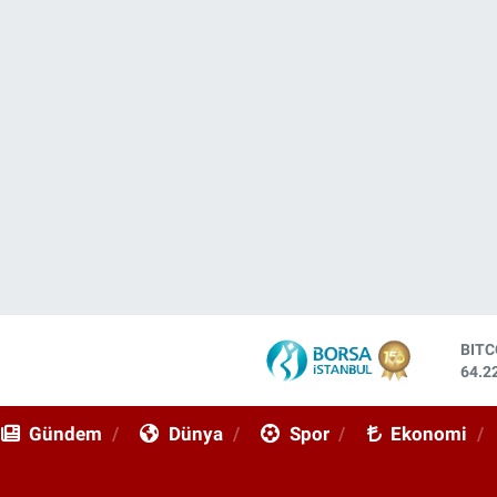
DOL
47,7
EUR
55,0
Gündem
Dünya
Spor
Ekonomi
STE
64,2
GRA