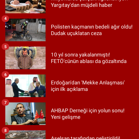
Yargıtay'dan müjdeli haber
4
Polisten kaçmanın bedeli ağır oldu!
Dudak uçuklatan ceza
5
10 yıl sonra yakalanmıştı!
FETÖ'cünün ablası da gözaltında
6
Erdoğan'dan 'Mekke Anlaşması'
için ilk açıklama
7
AHBAP Derneği için yolun sonu!
Yeni gelişme
8
Aselsan tarafından geliştirildi!