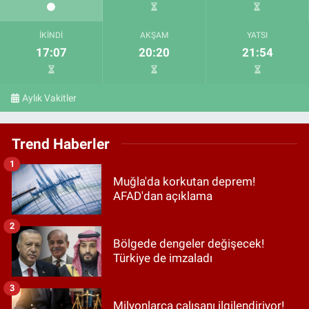
İKINDI
AKŞAM
YATSI
17:07
20:20
21:54
Aylık Vakitler
Trend Haberler
1
Muğla'da korkutan deprem!
AFAD'dan açıklama
2
Bölgede dengeler değişecek!
Türkiye de imzaladı
3
Milyonlarca çalışanı ilgilendiriyor!