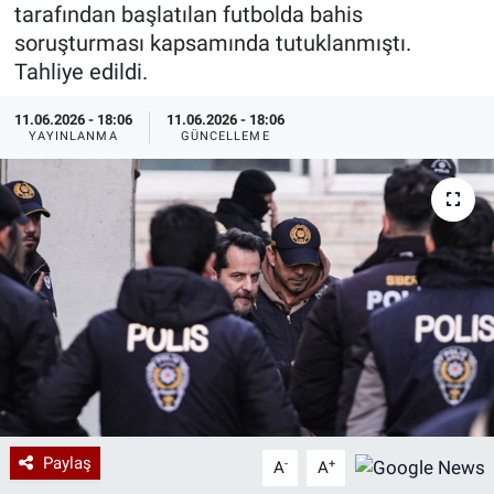
tarafından başlatılan futbolda bahis
Özel Haberler
Dünya
Haber Arşivi
soruşturması kapsamında tutuklanmıştı.
Tahliye edildi.
Yazarlar
Medya
11.06.2026 - 18:06
11.06.2026 - 18:06
YAYINLANMA
GÜNCELLEME
Özel Haberler
Kadın
Erişim Bilgileri
Sağlık
Teknoloji
Ramazan
Paylaş
-
+
A
A