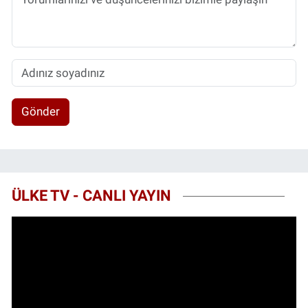
Gönder
ÜLKE TV - CANLI YAYIN