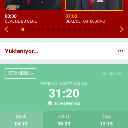
00:00
07:00
ÜLKE'DE BU GECE
ÜLKE'DE HAFTA SONU
Yükleniyor...
İSTANBUL
08.08.2026
SONRAKI VAKTE KALAN
31:19
Güneş Namazı
İMSAK
GÜNEŞ
ÖĞLE
04:19
06:00
13:15