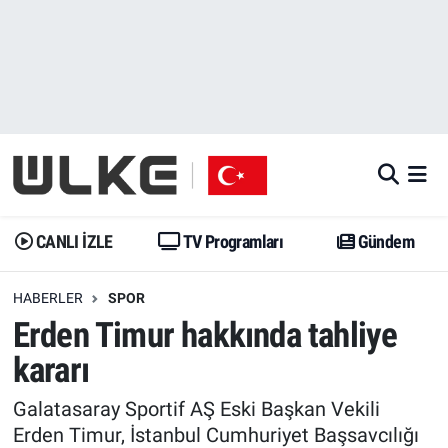
CANLI İZLE
CANLI YAYIN
Nöbetçi Eczaneler
TV Programları
TV Programları
Hava Durumu
Gündem
Gündem
İstanbul Namaz Vakitleri
Dünya
Trend
Trafik Durumu
CANLI İZLE
TV Programları
Gündem
Spor
Yaşam
Süper Lig Puan Durumu ve Fikstür
HABERLER
SPOR
Erden Timur hakkında tahliye
Erişim Bilgileri
Erişim Bilgileri
Erişim Bilgileri
kararı
Ekonomi
Spor
Tüm Manşetler
Galatasaray Sportif AŞ Eski Başkan Vekili
Trend
Ekonomi
Son Dakika Haberleri
Erden Timur, İstanbul Cumhuriyet Başsavcılığı