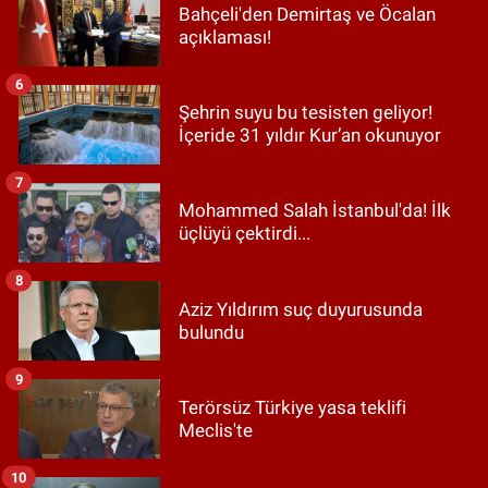
Bahçeli'den Demirtaş ve Öcalan
açıklaması!
6
Şehrin suyu bu tesisten geliyor!
İçeride 31 yıldır Kur’an okunuyor
7
Mohammed Salah İstanbul'da! İlk
üçlüyü çektirdi...
8
Aziz Yıldırım suç duyurusunda
bulundu
9
Terörsüz Türkiye yasa teklifi
Meclis'te
10