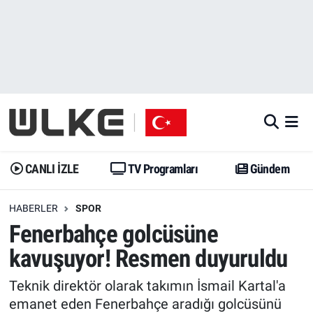
CANLI İZLE
CANLI YAYIN
Nöbetçi Eczaneler
TV Programları
TV Programları
Hava Durumu
Gündem
Gündem
İstanbul Namaz Vakitleri
Dünya
Trend
Trafik Durumu
CANLI İZLE
TV Programları
Gündem
Spor
Yaşam
Süper Lig Puan Durumu ve Fikstür
HABERLER
SPOR
Fenerbahçe golcüsüne
Erişim Bilgileri
Erişim Bilgileri
Erişim Bilgileri
kavuşuyor! Resmen duyuruldu
Ekonomi
Spor
Tüm Manşetler
Teknik direktör olarak takımın İsmail Kartal'a
Trend
Ekonomi
Son Dakika Haberleri
emanet eden Fenerbahçe aradığı golcüsünü