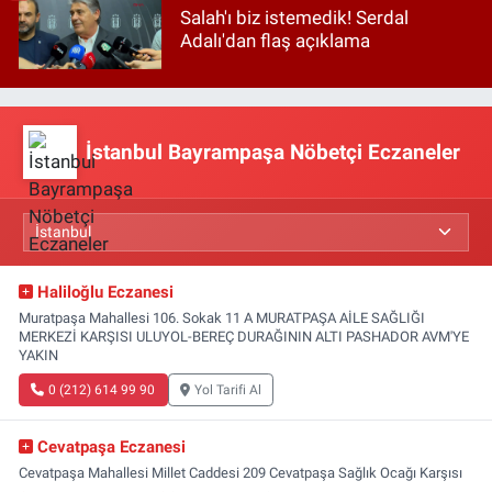
Salah'ı biz istemedik! Serdal
Adalı'dan flaş açıklama
İstanbul Bayrampaşa Nöbetçi Eczaneler
Haliloğlu Eczanesi
Muratpaşa Mahallesi 106. Sokak 11 A MURATPAŞA AİLE SAĞLIĞI
MERKEZİ KARŞISI ULUYOL-BEREÇ DURAĞININ ALTI PASHADOR AVM'YE
YAKIN
0 (212) 614 99 90
Yol Tarifi Al
Cevatpaşa Eczanesi
Cevatpaşa Mahallesi Millet Caddesi 209 Cevatpaşa Sağlık Ocağı Karşısı