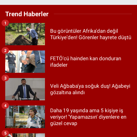
Trend Haberler
1
Bu görüntüler Afrika'dan değil
Türkiye'den! Görenler hayrete düştü
2
FETÖ'cü hainden kan donduran
ifadeler
3
Veli Ağbaba'ya soğuk duş! Ağabeyi
gözaltına alındı
4
Daha 19 yaşında ama 5 kişiye iş
veriyor! 'Yapamazsın' diyenlere en
güzel cevap
5