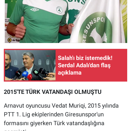
Salah'ı biz istemedik!
Serdal Adalı'dan flaş
açıklama
2015'TE TÜRK VATANDAŞI OLMUŞTU
Arnavut oyuncusu Vedat Muriqi, 2015 yılında
PTT 1. Lig ekiplerinden Giresunspor'un
formasını giyerken Türk vatandaşlığına