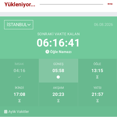
Yükleniyor...
İSTANBUL
06.08.2026
SONRAKI VAKTE KALAN
06:16:40
Öğle Namazı
İMSAK
GÜNEŞ
ÖĞLE
04:16
05:58
13:15
İKINDI
AKŞAM
YATSI
17:08
20:23
21:57
Aylık Vakitler