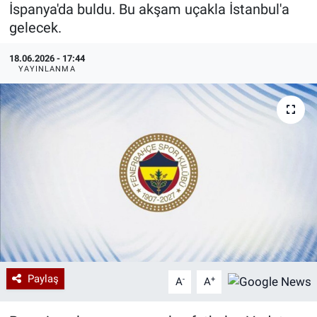
İspanya'da buldu. Bu akşam uçakla İstanbul'a
Özel Haberler
Dünya
Haber Arşivi
gelecek.
18.06.2026 - 17:44
Yazarlar
Medya
YAYINLANMA
Özel Haberler
Kadın
Erişim Bilgileri
Sağlık
Teknoloji
Ramazan
Paylaş
-
+
A
A