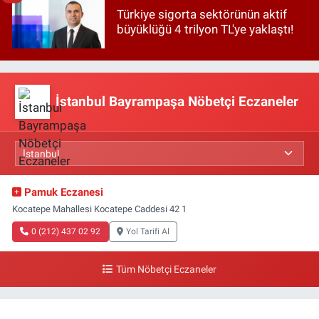
Türkiye sigorta sektörünün aktif
büyüklüğü 4 trilyon TL'ye yaklaştı!
İstanbul Bayrampaşa Nöbetçi Eczaneler
Pamuk Eczanesi
Kocatepe Mahallesi Kocatepe Caddesi 42 1
0 (212) 437 02 92
Yol Tarifi Al
Tüm Nöbetçi Eczaneler