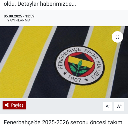
oldu. Detaylar haberimizde...
Özel Haberler
Dünya
Haber Arşivi
05.08.2025 - 13:59
YAYINLANMA
Yazarlar
Medya
Özel Haberler
Kadın
Erişim Bilgileri
Sağlık
Teknoloji
Paylaş
-
+
A
A
Ramazan
Fenerbahçe'de 2025-2026 sezonu öncesi takım