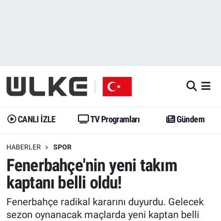
CANLI İZLE
CANLI YAYIN
Nöbetçi Eczaneler
TV Programları
TV Programları
Hava Durumu
Gündem
Gündem
İstanbul Namaz Vakitleri
Dünya
Trend
Trafik Durumu
CANLI İZLE
TV Programları
Gündem
Spor
Yaşam
Süper Lig Puan Durumu ve Fikstür
HABERLER
SPOR
Fenerbahçe'nin yeni takım
Erişim Bilgileri
Erişim Bilgileri
Erişim Bilgileri
kaptanı belli oldu!
Ekonomi
Spor
Tüm Manşetler
Fenerbahçe radikal kararını duyurdu. Gelecek
Trend
Ekonomi
Son Dakika Haberleri
sezon oynanacak maçlarda yeni kaptan belli