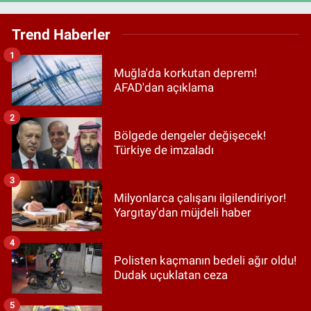
Trend Haberler
1
Muğla'da korkutan deprem!
AFAD'dan açıklama
2
Bölgede dengeler değişecek!
Türkiye de imzaladı
3
Milyonlarca çalışanı ilgilendiriyor!
Yargıtay'dan müjdeli haber
4
Polisten kaçmanın bedeli ağır oldu!
Dudak uçuklatan ceza
5