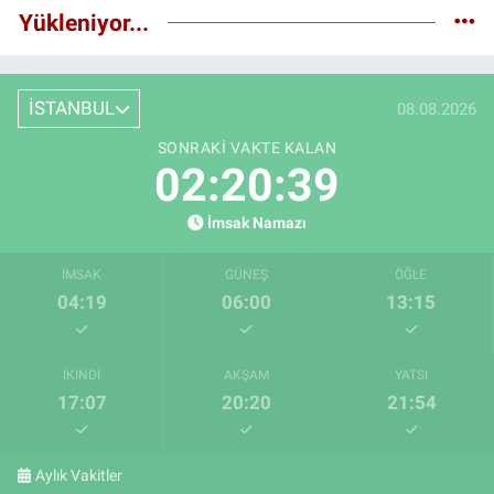
Yükleniyor...
İSTANBUL
08.08.2026
SONRAKI VAKTE KALAN
02:20:38
İmsak Namazı
İMSAK
GÜNEŞ
ÖĞLE
04:19
06:00
13:15
İKINDI
AKŞAM
YATSI
17:07
20:20
21:54
Aylık Vakitler