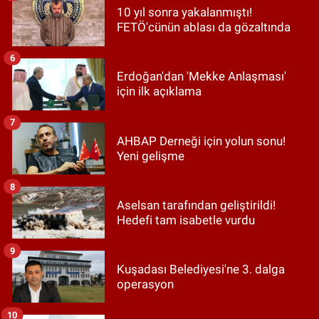
10 yıl sonra yakalanmıştı!
FETÖ'cünün ablası da gözaltında
6
Erdoğan'dan 'Mekke Anlaşması'
için ilk açıklama
7
AHBAP Derneği için yolun sonu!
Yeni gelişme
8
Aselsan tarafından geliştirildi!
Hedefi tam isabetle vurdu
9
Kuşadası Belediyesi'ne 3. dalga
operasyon
10