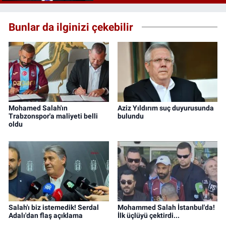
Bunlar da ilginizi çekebilir
Mohamed Salah'ın
Aziz Yıldırım suç duyurusunda
Trabzonspor'a maliyeti belli
bulundu
oldu
Salah'ı biz istemedik! Serdal
Mohammed Salah İstanbul'da!
Adalı'dan flaş açıklama
İlk üçlüyü çektirdi...