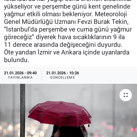
yükseliyor ve perşembe günü kent genelinde
Özel Haberler
Dünya
Haber Arşivi
yağmur etkili olması bekleniyor. Meteoroloji
Genel Müdürlüğü Uzmanı Fevzi Burak Tekin,
Yazarlar
Medya
“İstanbul'da perşembe ve cuma günü yağmur
göreceğiz” diyerek hava sıcaklıklarının 9 ila
Özel Haberler
11 derece arasında değişeceğini duyurdu.
Öte yandan İzmir ve Ankara içinde uyarılarda
Kadın
bulundu.
Erişim Bilgileri
21.01.2026 - 09:40
21.01.2026 - 10:26
YAYINLANMA
GÜNCELLEME
Sağlık
Teknoloji
Ramazan