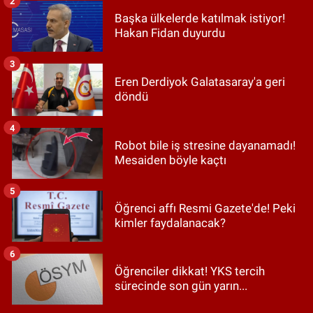
2
Başka ülkelerde katılmak istiyor!
Hakan Fidan duyurdu
3
Eren Derdiyok Galatasaray'a geri
döndü
4
Robot bile iş stresine dayanamadı!
Mesaiden böyle kaçtı
5
Öğrenci affı Resmi Gazete'de! Peki
kimler faydalanacak?
6
Öğrenciler dikkat! YKS tercih
sürecinde son gün yarın...