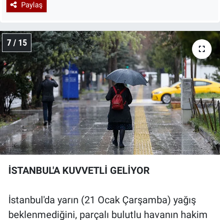
Paylaş
7 / 15
İSTANBUL'A KUVVETLİ GELİYOR
İstanbul'da yarın (21 Ocak Çarşamba) yağış
beklenmediğini, parçalı bulutlu havanın hakim