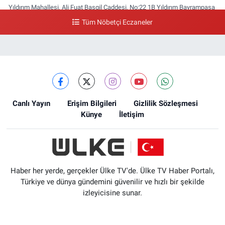
Yıldırım Mahallesi, Ali Fuat Başgil Caddesi, No:22 1B Yıldırım Bayrampaşa
İstanbul
Tüm Nöbetçi Eczaneler
0 (212) 618 00 51
Yol Tarifi Al
Canlı Yayın
Erişim Bilgileri
Gizlilik Sözleşmesi
Künye
İletişim
Haber her yerde, gerçekler Ülke TV'de. Ülke TV Haber Portalı,
Türkiye ve dünya gündemini güvenilir ve hızlı bir şekilde
izleyicisine sunar.