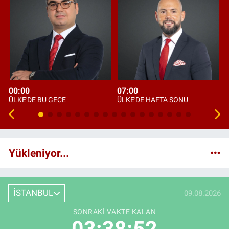
00:00
07:00
ÜLKE'DE BU GECE
ÜLKE'DE HAFTA SONU
Yükleniyor...
İSTANBUL
09.08.2026
SONRAKI VAKTE KALAN
03:38:50