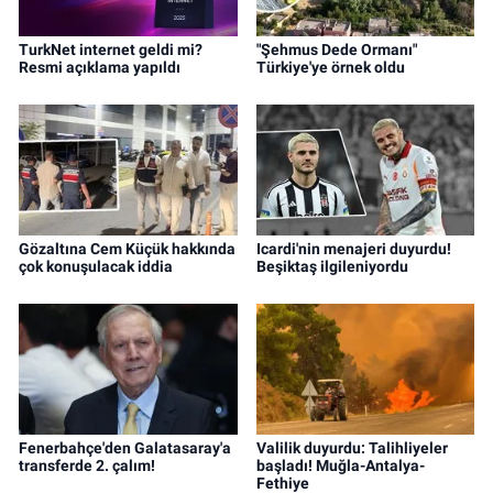
TurkNet internet geldi mi?
"Şehmus Dede Ormanı"
Resmi açıklama yapıldı
Türkiye'ye örnek oldu
Gözaltına Cem Küçük hakkında
Icardi'nin menajeri duyurdu!
çok konuşulacak iddia
Beşiktaş ilgileniyordu
Fenerbahçe'den Galatasaray'a
Valilik duyurdu: Talihliyeler
transferde 2. çalım!
başladı! Muğla-Antalya-
Fethiye