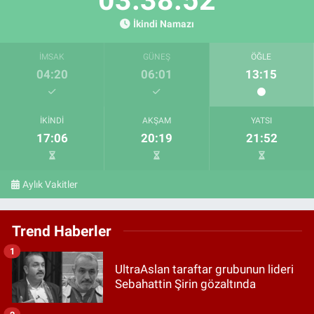
İkindi Namazı
İMSAK
GÜNEŞ
ÖĞLE
04:20
06:01
13:15
İKINDI
AKŞAM
YATSI
17:06
20:19
21:52
Aylık Vakitler
Trend Haberler
1
UltraAslan taraftar grubunun lideri
Sebahattin Şirin gözaltında