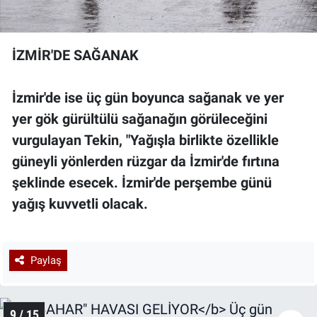
İZMİR'DE SAĞANAK
İzmir'de ise üç gün boyunca sağanak ve yer
yer gök gürültülü sağanağın görüleceğini
vurgulayan Tekin, "Yağışla birlikte özellikle
güneyli yönlerden rüzgar da İzmir'de fırtına
şeklinde esecek. İzmir'de perşembe günü
yağış kuvvetli olacak.
Paylaş
9 / 15