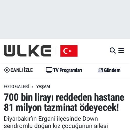
CANLI İZLE
CANLI YAYIN
Nöbetçi Eczaneler
TV Programları
TV Programları
Hava Durumu
Gündem
Gündem
İstanbul Namaz Vakitleri
Dünya
Trend
Trafik Durumu
CANLI İZLE
TV Programları
Gündem
Spor
Yaşam
Süper Lig Puan Durumu ve Fikstür
FOTO GALERI
YAŞAM
700 bin lirayı reddeden hastane
Erişim Bilgileri
Erişim Bilgileri
Erişim Bilgileri
81 milyon tazminat ödeyecek!
Ekonomi
Spor
Tüm Manşetler
Diyarbakır’ın Ergani ilçesinde Down
sendromlu doğan kız çocuğunun ailesi
Trend
Ekonomi
Son Dakika Haberleri