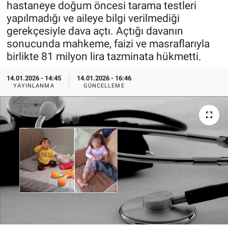
hastaneye doğum öncesi tarama testleri
yapılmadığı ve aileye bilgi verilmediği
Özel Haberler
Dünya
Haber Arşivi
gerekçesiyle dava açtı. Açtığı davanın
sonucunda mahkeme, faizi ve masraflarıyla
Yazarlar
Medya
birlikte 81 milyon lira tazminata hükmetti.
Özel Haberler
14.01.2026 - 14:45
14.01.2026 - 16:46
YAYINLANMA
GÜNCELLEME
Kadın
Erişim Bilgileri
Sağlık
Teknoloji
Ramazan