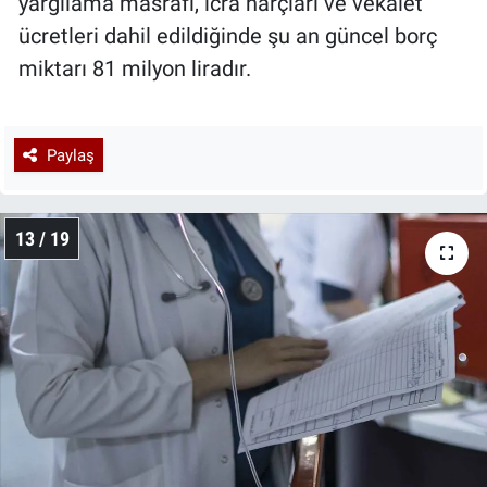
yargılama masrafı, icra harçları ve vekalet
ücretleri dahil edildiğinde şu an güncel borç
miktarı 81 milyon liradır.
Paylaş
13 / 19