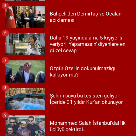
5
Bahçeli'den Demirtaş ve Öcalan
açıklaması!
6
Daha 19 yaşında ama 5 kişiye iş
veriyor! 'Yapamazsın' diyenlere en
güzel cevap
7
Özgür Özel'in dokunulmazlığı
kalkıyor mu?
8
Şehrin suyu bu tesisten geliyor!
İçeride 31 yıldır Kur’an okunuyor
9
Mohammed Salah İstanbul'da! İlk
üçlüyü çektirdi...