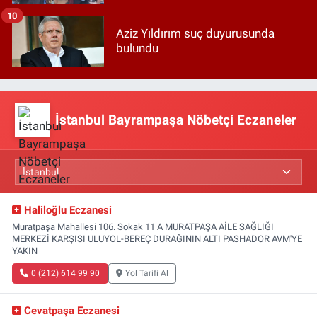
10
Aziz Yıldırım suç duyurusunda
bulundu
İstanbul Bayrampaşa Nöbetçi Eczaneler
Haliloğlu Eczanesi
Muratpaşa Mahallesi 106. Sokak 11 A MURATPAŞA AİLE SAĞLIĞI
MERKEZİ KARŞISI ULUYOL-BEREÇ DURAĞININ ALTI PASHADOR AVM'YE
YAKIN
0 (212) 614 99 90
Yol Tarifi Al
Cevatpaşa Eczanesi