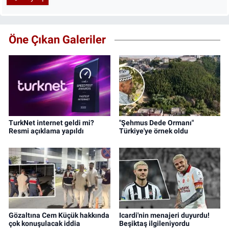
Öne Çıkan Galeriler
TurkNet internet geldi mi?
"Şehmus Dede Ormanı"
Resmi açıklama yapıldı
Türkiye'ye örnek oldu
Gözaltına Cem Küçük hakkında
Icardi'nin menajeri duyurdu!
çok konuşulacak iddia
Beşiktaş ilgileniyordu