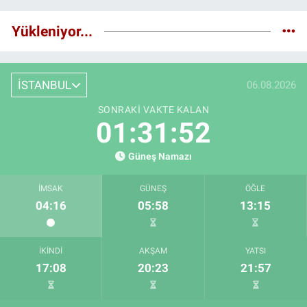
Yükleniyor...
İSTANBUL
06.08.2026
SONRAKI VAKTE KALAN
01:31:50
Güneş Namazı
İMSAK
GÜNEŞ
ÖĞLE
04:16
05:58
13:15
İKINDI
AKŞAM
YATSI
17:08
20:23
21:57