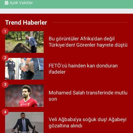
Aylık Vakitler
Trend Haberler
1
Bu görüntüler Afrika'dan değil
Türkiye'den! Görenler hayrete düştü
2
FETÖ'cü hainden kan donduran
ifadeler
3
Mohamed Salah transferinde mutlu
son
4
Veli Ağbaba'ya soğuk duş! Ağabeyi
gözaltına alındı