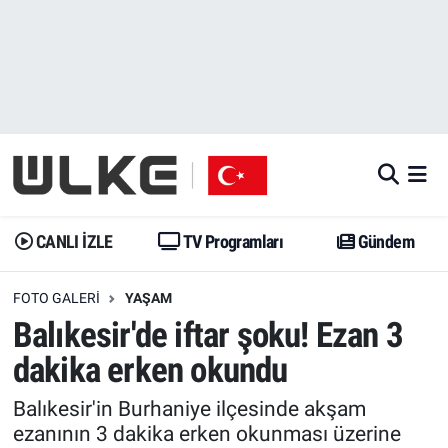
CANLI İZLE
CANLI YAYIN
Nöbetçi Eczaneler
TV Programları
TV Programları
Hava Durumu
Gündem
Gündem
İstanbul Namaz Vakitleri
Dünya
Trend
Trafik Durumu
CANLI İZLE
TV Programları
Gündem
Spor
Yaşam
Süper Lig Puan Durumu ve Fikstür
FOTO GALERI
YAŞAM
Balıkesir'de iftar şoku! Ezan 3
Erişim Bilgileri
Erişim Bilgileri
Erişim Bilgileri
dakika erken okundu
Ekonomi
Spor
Tüm Manşetler
Balıkesir'in Burhaniye ilçesinde akşam
ezanının 3 dakika erken okunması üzerine
Trend
Ekonomi
Son Dakika Haberleri