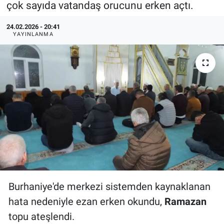
çok sayıda vatandaş orucunu erken açtı.
Özel Haberler
Dünya
Haber Arşivi
24.02.2026 - 20:41
YAYINLANMA
Yazarlar
Medya
Özel Haberler
Kadın
Erişim Bilgileri
Sağlık
Teknoloji
Burhaniye'de merkezi sistemden kaynaklanan
Ramazan
hata nedeniyle ezan erken okundu,
Ramazan
topu ateşlendi.