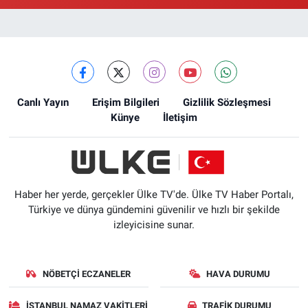
Ellinci Yıl Eczanesi
Yıldırım Mahallesi, Mostar Sokak No:4 A Yıldırım Bayrampaşa İstanbul
0 (212) 640 11 57
Yol Tarifi Al
Canlı Yayın
Erişim Bilgileri
Gizlilik Sözleşmesi
Künye
İletişim
Haber her yerde, gerçekler Ülke TV'de. Ülke TV Haber Portalı,
Türkiye ve dünya gündemini güvenilir ve hızlı bir şekilde
izleyicisine sunar.
NÖBETÇI ECZANELER
HAVA DURUMU
İSTANBUL NAMAZ VAKITLERI
TRAFIK DURUMU