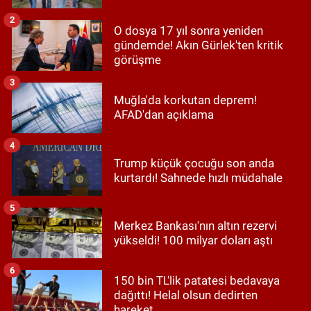
2
O dosya 17 yıl sonra yeniden
gündemde! Akın Gürlek'ten kritik
görüşme
3
Muğla'da korkutan deprem!
AFAD'dan açıklama
4
Trump küçük çocuğu son anda
kurtardı! Sahnede hızlı müdahale
5
Merkez Bankası'nın altın rezervi
yükseldi! 100 milyar doları aştı
6
150 bin TL'lik patatesi bedavaya
dağıttı! Helal olsun dedirten
hareket