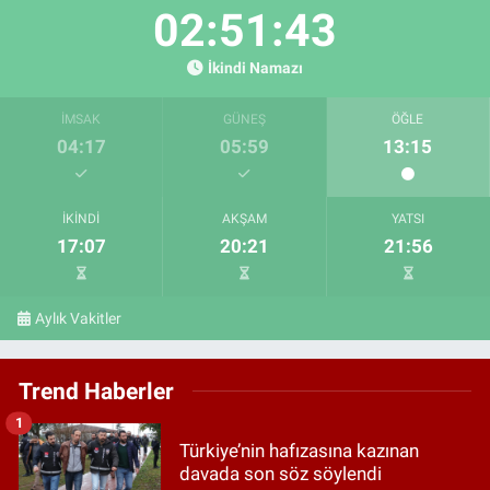
02:51:41
İkindi Namazı
İMSAK
GÜNEŞ
ÖĞLE
04:17
05:59
13:15
İKINDI
AKŞAM
YATSI
17:07
20:21
21:56
Aylık Vakitler
Trend Haberler
1
Türkiye’nin hafızasına kazınan
davada son söz söylendi