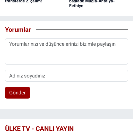
transferde 2. çalım!
başladı! Muğla-Antalya-
Fethiye
Yorumlar
Gönder
ÜLKE TV - CANLI YAYIN