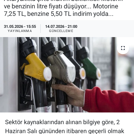
ve benzinin litre fiyatı düşüyor... Motorine
Özel Haberler
Dünya
Haber Arşivi
7,25 TL, benzine 5,50 TL indirim yolda...
Yazarlar
Medya
31.05.2026 - 15:55
14.07.2026 - 21:00
YAYINLANMA
GÜNCELLEME
Özel Haberler
Kadın
Erişim Bilgileri
Sağlık
Teknoloji
Ramazan
Sektör kaynaklarından alınan bilgiye göre, 2
Haziran Salı gününden itibaren geçerli olmak