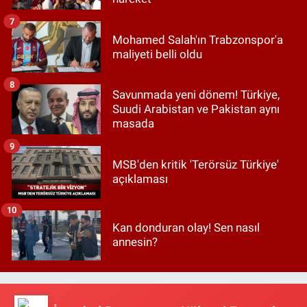
7
Mohamed Salah'ın Trabzonspor'a
maliyeti belli oldu
8
Savunmada yeni dönem! Türkiye,
Suudi Arabistan ve Pakistan aynı
masada
9
MSB'den kritik 'Terörsüz Türkiye'
açıklaması
10
Kan donduran olay! Sen nasıl
annesin?