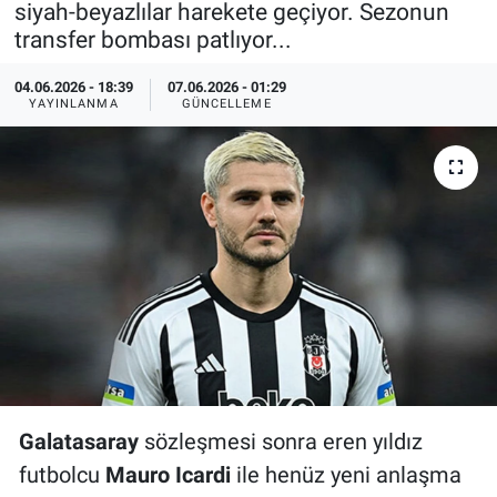
siyah-beyazlılar harekete geçiyor. Sezonun
transfer bombası patlıyor...
Özel Haberler
Dünya
Haber Arşivi
04.06.2026 - 18:39
07.06.2026 - 01:29
Yazarlar
Medya
YAYINLANMA
GÜNCELLEME
Özel Haberler
Kadın
Erişim Bilgileri
Sağlık
Teknoloji
Ramazan
Galatasaray
sözleşmesi sonra eren yıldız
futbolcu
Mauro Icardi
ile henüz yeni anlaşma