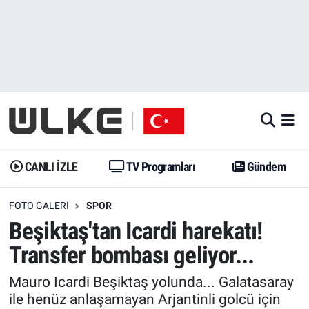
CANLI İZLE
CANLI YAYIN
Nöbetçi Eczaneler
TV Programları
TV Programları
Hava Durumu
Gündem
Gündem
İstanbul Namaz Vakitleri
Dünya
Trend
Trafik Durumu
CANLI İZLE
TV Programları
Gündem
Spor
Yaşam
Süper Lig Puan Durumu ve Fikstür
FOTO GALERI
SPOR
Beşiktaş'tan Icardi harekatı!
Erişim Bilgileri
Erişim Bilgileri
Erişim Bilgileri
Transfer bombası geliyor...
Ekonomi
Spor
Tüm Manşetler
Mauro Icardi Beşiktaş yolunda... Galatasaray
ile henüz anlaşamayan Arjantinli golcü için
Trend
Ekonomi
Son Dakika Haberleri