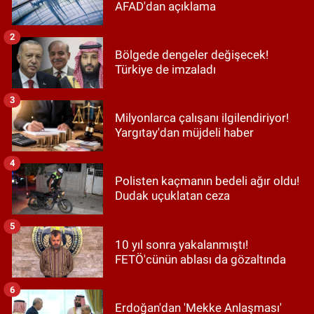
AFAD'dan açıklama
2
Bölgede dengeler değişecek!
Türkiye de imzaladı
3
Milyonlarca çalışanı ilgilendiriyor!
Yargıtay'dan müjdeli haber
4
Polisten kaçmanın bedeli ağır oldu!
Dudak uçuklatan ceza
5
10 yıl sonra yakalanmıştı!
FETÖ'cünün ablası da gözaltında
6
Erdoğan'dan 'Mekke Anlaşması'