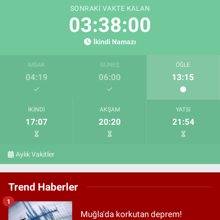
SONRAKI VAKTE KALAN
03:37:58
İkindi Namazı
İMSAK
GÜNEŞ
ÖĞLE
04:19
06:00
13:15
İKINDI
AKŞAM
YATSI
17:07
20:20
21:54
Aylık Vakitler
Trend Haberler
1
Muğla'da korkutan deprem!