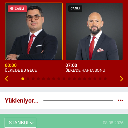
CANLI
CANLI
00:00
07:00
ÜLKE'DE BU GECE
ÜLKE'DE HAFTA SONU
Yükleniyor...
İSTANBUL
08.08.2026