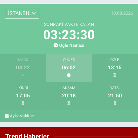
İSTANBUL
10.08.2026
SONRAKI VAKTE KALAN
03:23:28
Öğle Namazı
İMSAK
GÜNEŞ
ÖĞLE
04:22
06:02
13:15
İKINDI
AKŞAM
YATSI
17:06
20:18
21:50
Aylık Vakitler
Trend Haberler