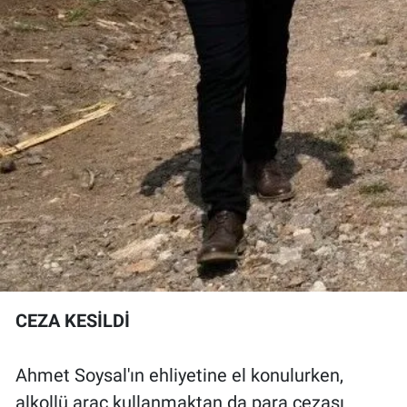
CEZA KESİLDİ
Ahmet Soysal'ın ehliyetine el konulurken,
alkollü araç kullanmaktan da para cezası