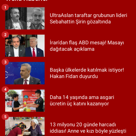
1
UltraAslan taraftar grubunun lideri
Sebahattin Şirin gözaltında
2
İran'dan flaş ABD mesajı! Masayı
dağıtacak açıklama
3
Başka ülkelerde katılmak istiyor!
Hakan Fidan duyurdu
4
Daha 14 yaşında ama asgari
ücretin üç katını kazanıyor
5
13 milyonu 20 günde harcadı
iddiası! Anne ve kızı böyle yüzleşti