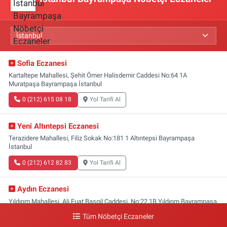
Sofia Eczanesi
Kartaltepe Mahallesi, Şehit Ömer Halisdemir Caddesi No:64 1A
Muratpaşa Bayrampaşa İstanbul
0 (212) 615 08 18
Yol Tarifi Al
Yeni Altıntepsi Eczanesi
Terazidere Mahallesi, Filiz Sokak No:181 1 Altıntepsi Bayrampaşa
İstanbul
0 (212) 612 82 83
Yol Tarifi Al
Aydın Eczanesi
Yıldırım Mahallesi, Ali Fuat Başgil Caddesi, No:22 1B Yıldırım Bayrampaşa
İstanbul
Tüm Nöbetçi Eczaneler
0 (212) 618 00 51
Yol Tarifi Al