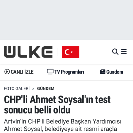
CANLI İZLE
CANLI YAYIN
Nöbetçi Eczaneler
TV Programları
TV Programları
Hava Durumu
Gündem
Gündem
İstanbul Namaz Vakitleri
Dünya
Trend
Trafik Durumu
CANLI İZLE
TV Programları
Gündem
Spor
Yaşam
Süper Lig Puan Durumu ve Fikstür
FOTO GALERI
GÜNDEM
CHP'li Ahmet Soysal'ın test
Erişim Bilgileri
Erişim Bilgileri
Erişim Bilgileri
sonucu belli oldu
Ekonomi
Spor
Tüm Manşetler
Artvin'in CHP'li Belediye Başkan Yardımcısı
Ahmet Soysal, belediyeye ait resmi araçla
Trend
Ekonomi
Son Dakika Haberleri