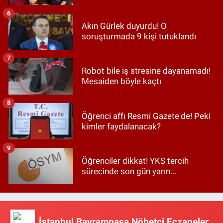
6
Akın Gürlek duyurdu! O
soruşturmada 9 kişi tutuklandı
7
Robot bile iş stresine dayanamadı!
Mesaiden böyle kaçtı
8
Öğrenci affı Resmi Gazete'de! Peki
kimler faydalanacak?
9
Öğrenciler dikkat! YKS tercih
sürecinde son gün yarın...
İstanbul Bayrampaşa Nöbetçi Eczaneler