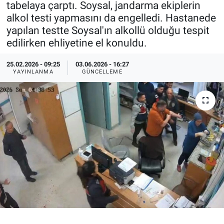
tabelaya çarptı. Soysal, jandarma ekiplerin
alkol testi yapmasını da engelledi. Hastanede
Özel Haberler
Dünya
Haber Arşivi
yapılan testte Soysal'ın alkollü olduğu tespit
edilirken ehliyetine el konuldu.
Yazarlar
Medya
25.02.2026 - 09:25
03.06.2026 - 16:27
Özel Haberler
YAYINLANMA
GÜNCELLEME
Kadın
Erişim Bilgileri
Sağlık
Teknoloji
Ramazan