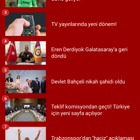
3
TV yayınlarında yeni dönem!
4
Eren Derdiyok Galatasaray'a geri
döndü
5
Devlet Bahçeli nikah şahidi oldu
6
Teklif komisyondan geçti! Türkiye
için yeni sayfa açılıyor
7
Trabzonspor'dan "haciz" açıklaması