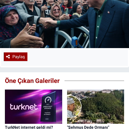
Paylaş
Öne Çıkan Galeriler
TurkNet internet geldi mi?
"Şehmus Dede Ormanı"