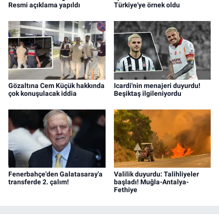
Resmi açıklama yapıldı
Türkiye'ye örnek oldu
Gözaltına Cem Küçük hakkında
Icardi'nin menajeri duyurdu!
çok konuşulacak iddia
Beşiktaş ilgileniyordu
Fenerbahçe'den Galatasaray'a
Valilik duyurdu: Talihliyeler
transferde 2. çalım!
başladı! Muğla-Antalya-
Fethiye