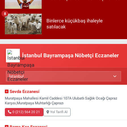
8
Binlerce küçükbaş ihaleyle
satılacak
İstanbul Bayrampaşa Nöbetçi Eczaneler
Sevda Eczanesi
Muratpaşa Mahallesi Kamil Caddesi 107A Ulubatlı Sağlık Ocağı Çapraz
Karşısı,Muratpaşa Muhtarlığı Çaprazı
0 (212) 564 20 21
Yol Tarifi Al
Berna Koç Eczanesi