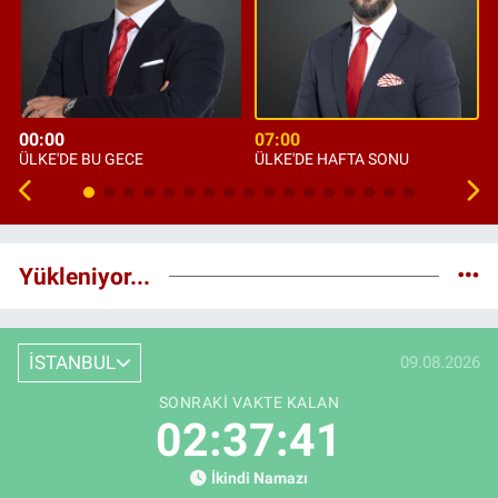
00:00
07:00
ÜLKE'DE BU GECE
ÜLKE'DE HAFTA SONU
Yükleniyor...
İSTANBUL
09.08.2026
SONRAKI VAKTE KALAN
02:37:40
İkindi Namazı