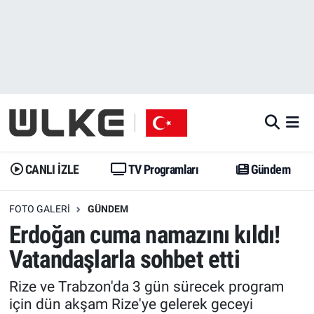
CANLI İZLE
CANLI YAYIN
Nöbetçi Eczaneler
TV Programları
TV Programları
Hava Durumu
Gündem
Gündem
İstanbul Namaz Vakitleri
Dünya
Trend
Trafik Durumu
CANLI İZLE
TV Programları
Gündem
Spor
Yaşam
Süper Lig Puan Durumu ve Fikstür
FOTO GALERI
GÜNDEM
Erdoğan cuma namazını kıldı!
Erişim Bilgileri
Erişim Bilgileri
Erişim Bilgileri
Vatandaşlarla sohbet etti
Ekonomi
Spor
Tüm Manşetler
Rize ve Trabzon'da 3 gün sürecek program
için dün akşam Rize'ye gelerek geceyi
Trend
Ekonomi
Son Dakika Haberleri