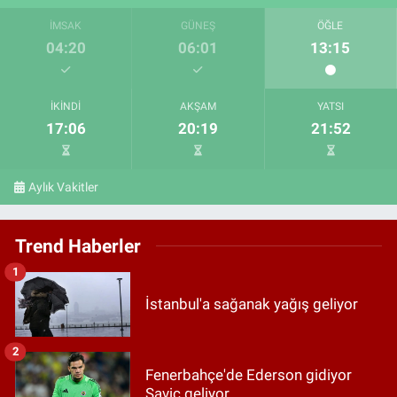
İMSAK
GÜNEŞ
ÖĞLE
04:20
06:01
13:15
İKINDI
AKŞAM
YATSI
17:06
20:19
21:52
Aylık Vakitler
Trend Haberler
1
İstanbul'a sağanak yağış geliyor
2
Fenerbahçe'de Ederson gidiyor
Savic geliyor