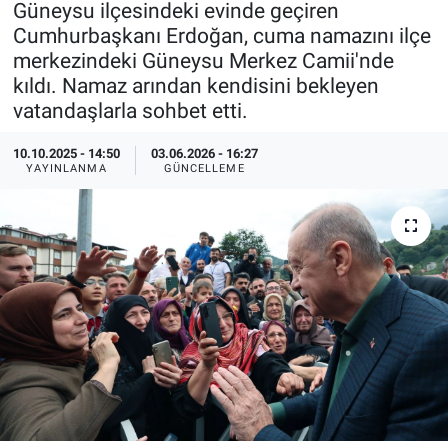
Güneysu ilçesindeki evinde geçiren
Cumhurbaşkanı Erdoğan, cuma namazını ilçe
Özel Haberler
Dünya
Haber Arşivi
merkezindeki Güneysu Merkez Camii'nde
kıldı. Namaz arından kendisini bekleyen
Yazarlar
Medya
vatandaşlarla sohbet etti.
Özel Haberler
10.10.2025 - 14:50
03.06.2026 - 16:27
YAYINLANMA
GÜNCELLEME
Kadın
Erişim Bilgileri
Sağlık
Teknoloji
Ramazan