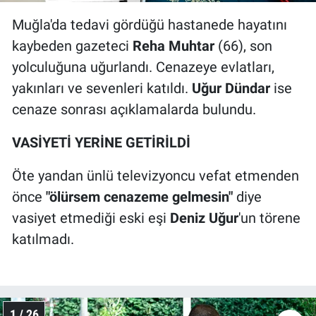
Muğla'da tedavi gördüğü hastanede hayatını
kaybeden gazeteci
Reha Muhtar
(66), son
yolculuğuna uğurlandı. Cenazeye evlatları,
yakınları ve sevenleri katıldı.
Uğur Dündar
ise
cenaze sonrası açıklamalarda bulundu.
VASİYETİ YERİNE GETİRİLDİ
Öte yandan ünlü televizyoncu vefat etmenden
önce
"ölürsem cenazeme gelmesin"
diye
vasiyet etmediği eski eşi
Deniz Uğur
'un törene
katılmadı.
1 / 26