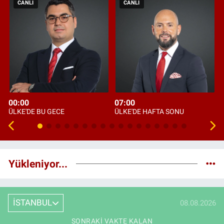
CANLI
CANLI
00:00
07:00
ÜLKE'DE BU GECE
ÜLKE'DE HAFTA SONU
Yükleniyor...
İSTANBUL
08.08.2026
SONRAKI VAKTE KALAN