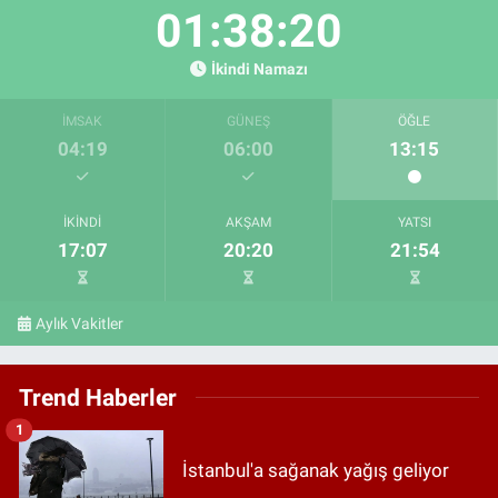
01:38:18
İkindi Namazı
İMSAK
GÜNEŞ
ÖĞLE
04:19
06:00
13:15
İKINDI
AKŞAM
YATSI
17:07
20:20
21:54
Aylık Vakitler
Trend Haberler
1
İstanbul'a sağanak yağış geliyor