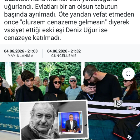
uğurlandı. Evlatları bir an olsun tabutun
Özel Haberler
Dünya
Haber Arşivi
başında ayrılmadı. Öte yandan vefat etmeden
önce "ölürsem cenazeme gelmesin" diyerek
Yazarlar
Medya
vasiyet ettiği eski eşi Deniz Uğur ise
cenazeye katılmadı.
Özel Haberler
04.06.2026 - 21:03
04.06.2026 - 21:32
YAYINLANMA
GÜNCELLEME
Kadın
Erişim Bilgileri
Sağlık
Teknoloji
Ramazan