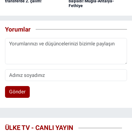
transferde 2. çalım!
başladı! Muğla-Antalya-
Fethiye
Yorumlar
Gönder
ÜLKE TV - CANLI YAYIN