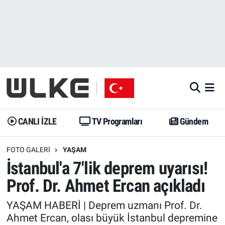
CANLI İZLE
CANLI YAYIN
Nöbetçi Eczaneler
TV Programları
TV Programları
Hava Durumu
Gündem
Gündem
İstanbul Namaz Vakitleri
Dünya
Trend
Trafik Durumu
CANLI İZLE
TV Programları
Gündem
Spor
Yaşam
Süper Lig Puan Durumu ve Fikstür
FOTO GALERI
YAŞAM
İstanbul'a 7'lik deprem uyarısı!
Erişim Bilgileri
Erişim Bilgileri
Erişim Bilgileri
Prof. Dr. Ahmet Ercan açıkladı
Ekonomi
Spor
Tüm Manşetler
YAŞAM HABERİ | Deprem uzmanı Prof. Dr.
Ahmet Ercan, olası büyük İstanbul depremine
Trend
Ekonomi
Son Dakika Haberleri