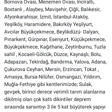
Bornova Ovası, Menemen Ovası, İnciraltı,
Bostanlı , Alaybey, Mavişehir, Çiğli, Balıkesir,
Afyonkarahisar, İzmit, İstanbul-Ataköy,
Yeşilköy, Haramidere, Bakırköy Yeşilyurt,
Avcılar Büyükçekmece, Beylikdüzü- Dalyan,
Pınarkent, Gürpınar, Esenyurt, Küçükçekmece,
Büyükçekmece, Kağıthane, Zeytinburnu, Tuzla
sahil , Kocaeli-Gölcük, Düzce, Kaynaşlı, Bolu,
Adapazarı, Tekirdağ, Bandırma, Yalova, Adana,
Çukurova Ceyhan, Mersin, Erzincan, Tokat ,
Amasya, Bursa-Nilüfer, Osmangazi, Yıldırım,
Muğla-Fethiye gibi kentlerimizde; Sulak,
gevşek, birinci derece verimli tarım alanlarına
dikilmiş olan çok katlı dikintiler deprem
sırasında sarsıntıyı 3 ile 5 kat büyüterek yapıyı