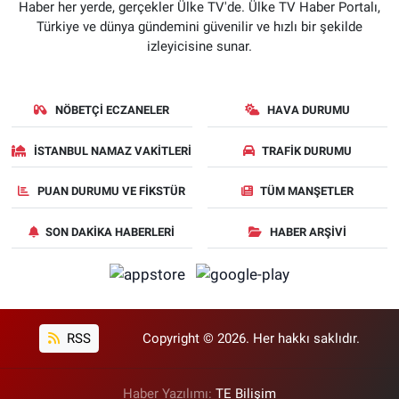
Haber her yerde, gerçekler Ülke TV'de. Ülke TV Haber Portalı,
Türkiye ve dünya gündemini güvenilir ve hızlı bir şekilde
izleyicisine sunar.
NÖBETÇI ECZANELER
HAVA DURUMU
İSTANBUL NAMAZ VAKITLERI
TRAFIK DURUMU
PUAN DURUMU VE FIKSTÜR
TÜM MANŞETLER
SON DAKIKA HABERLERI
HABER ARŞIVI
RSS
Copyright © 2026. Her hakkı saklıdır.
Haber Yazılımı:
TE Bilişim