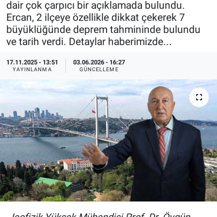
dair çok çarpıcı bir açıklamada bulundu.
Ercan, 2 ilçeye özellikle dikkat çekerek 7
Özel Haberler
Dünya
Haber Arşivi
büyüklüğünde deprem tahmininde bulundu
ve tarih verdi. Detaylar haberimizde...
Yazarlar
Medya
17.11.2025 - 13:51
03.06.2026 - 16:27
Özel Haberler
YAYINLANMA
GÜNCELLEME
Kadın
Erişim Bilgileri
Sağlık
Teknoloji
Ramazan