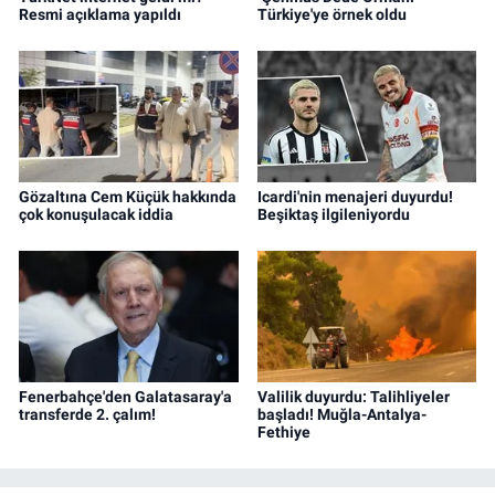
Resmi açıklama yapıldı
Türkiye'ye örnek oldu
Gözaltına Cem Küçük hakkında
Icardi'nin menajeri duyurdu!
çok konuşulacak iddia
Beşiktaş ilgileniyordu
Fenerbahçe'den Galatasaray'a
Valilik duyurdu: Talihliyeler
transferde 2. çalım!
başladı! Muğla-Antalya-
Fethiye