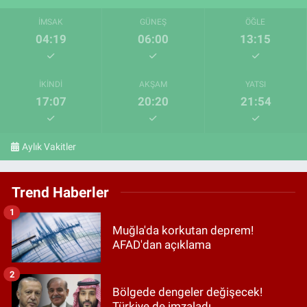
İMSAK
GÜNEŞ
ÖĞLE
04:19
06:00
13:15
İKINDI
AKŞAM
YATSI
17:07
20:20
21:54
Aylık Vakitler
Trend Haberler
1
Muğla'da korkutan deprem!
AFAD'dan açıklama
2
Bölgede dengeler değişecek!
Türkiye de imzaladı