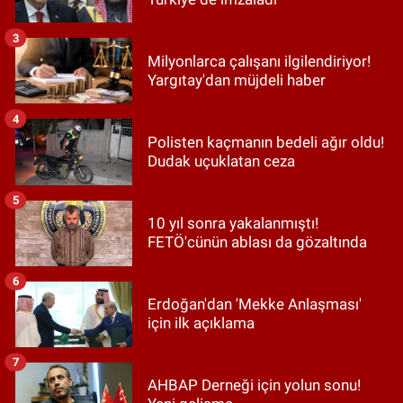
3
Milyonlarca çalışanı ilgilendiriyor!
Yargıtay'dan müjdeli haber
4
Polisten kaçmanın bedeli ağır oldu!
Dudak uçuklatan ceza
5
10 yıl sonra yakalanmıştı!
FETÖ'cünün ablası da gözaltında
6
Erdoğan'dan 'Mekke Anlaşması'
için ilk açıklama
7
AHBAP Derneği için yolun sonu!