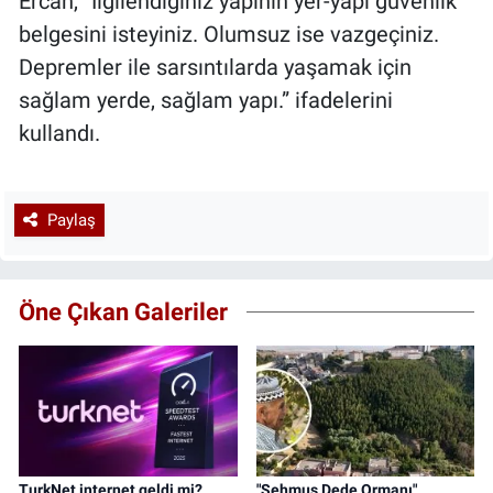
Ercan, “İlgilendiğiniz yapının yer-yapı güvenlik
belgesini isteyiniz. Olumsuz ise vazgeçiniz.
Depremler ile sarsıntılarda yaşamak için
sağlam yerde, sağlam yapı.” ifadelerini
kullandı.
Paylaş
Öne Çıkan Galeriler
TurkNet internet geldi mi?
"Şehmus Dede Ormanı"