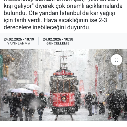
kışı geliyor" diyerek çok önemli açıklamalarda
Özel Haberler
Dünya
Haber Arşivi
bulundu. Öte yandan İstanbul'da kar yağışı
için tarih verdi. Hava sıcaklığının ise 2-3
Yazarlar
Medya
derecelere inebileceğini duyurdu.
Özel Haberler
24.02.2026 - 10:19
24.02.2026 - 10:38
YAYINLANMA
GÜNCELLEME
Kadın
Erişim Bilgileri
Sağlık
Teknoloji
Ramazan