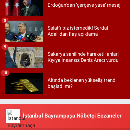
Erdoğan'dan 'çerçeve yasa' mesajı
8
Salah'ı biz istemedik! Serdal
Adalı'dan flaş açıklama
9
Sakarya sahilinde hareketli anlar!
Kıyıya İnsansız Deniz Aracı vurdu
10
Altında beklenen yükseliş trendi
başladı mı?
İstanbul Bayrampaşa Nöbetçi Eczaneler