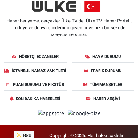
Haber her yerde, gerçekler Ülke TV'de. Ülke TV Haber Portalı,
Türkiye ve dünya gündemini güvenilir ve hızlı bir şekilde
izleyicisine sunar.
NÖBETÇI ECZANELER
HAVA DURUMU
İSTANBUL NAMAZ VAKITLERI
TRAFIK DURUMU
PUAN DURUMU VE FIKSTÜR
TÜM MANŞETLER
SON DAKIKA HABERLERI
HABER ARŞIVI
RSS
Copyright © 2026. Her hakkı saklıdır.