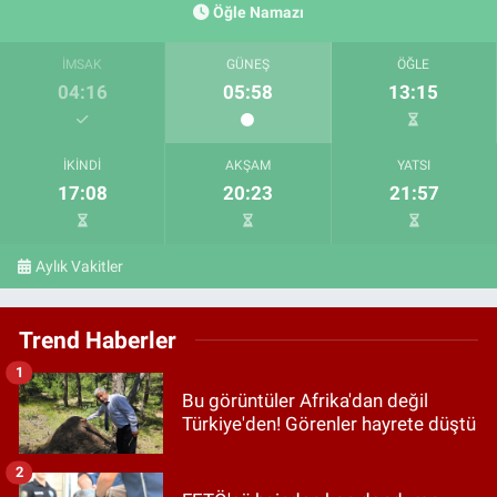
Öğle Namazı
İMSAK
GÜNEŞ
ÖĞLE
04:16
05:58
13:15
İKINDI
AKŞAM
YATSI
17:08
20:23
21:57
Aylık Vakitler
Trend Haberler
1
Bu görüntüler Afrika'dan değil
Türkiye'den! Görenler hayrete düştü
2