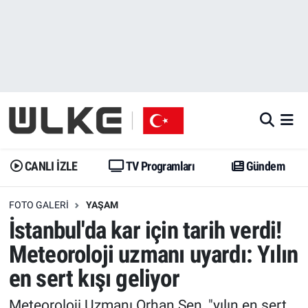
CANLI İZLE
CANLI YAYIN
Nöbetçi Eczaneler
TV Programları
TV Programları
Hava Durumu
Gündem
Gündem
İstanbul Namaz Vakitleri
Dünya
Trend
Trafik Durumu
CANLI İZLE
TV Programları
Gündem
Spor
Yaşam
Süper Lig Puan Durumu ve Fikstür
FOTO GALERI
YAŞAM
İstanbul'da kar için tarih verdi!
Erişim Bilgileri
Erişim Bilgileri
Erişim Bilgileri
Meteoroloji uzmanı uyardı: Yılın
Ekonomi
Spor
Tüm Manşetler
en sert kışı geliyor
Trend
Ekonomi
Son Dakika Haberleri
Meteoroloji Uzmanı Orhan Şen, "yılın en sert