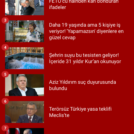
FETÖ'cü hainden kan donduran
ifadeler
3
Daha 19 yaşında ama 5 kişiye iş
veriyor! 'Yapamazsın' diyenlere en
güzel cevap
4
Şehrin suyu bu tesisten geliyor!
İçeride 31 yıldır Kur’an okunuyor
5
Aziz Yıldırım suç duyurusunda
bulundu
6
Terörsüz Türkiye yasa teklifi
Meclis'te
7