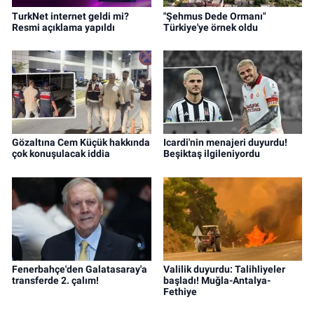
TurkNet internet geldi mi?
"Şehmus Dede Ormanı"
Resmi açıklama yapıldı
Türkiye'ye örnek oldu
Gözaltına Cem Küçük hakkında
Icardi'nin menajeri duyurdu!
çok konuşulacak iddia
Beşiktaş ilgileniyordu
Fenerbahçe'den Galatasaray'a
Valilik duyurdu: Talihliyeler
transferde 2. çalım!
başladı! Muğla-Antalya-
Fethiye