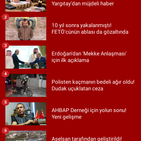
Yargıtay'dan müjdeli haber
2
10 yıl sonra yakalanmıştı!
FETÖ'cünün ablası da gözaltında
3
Erdoğan'dan 'Mekke Anlaşması'
için ilk açıklama
4
Polisten kaçmanın bedeli ağır oldu!
Dudak uçuklatan ceza
5
AHBAP Derneği için yolun sonu!
Yeni gelişme
6
Aselsan tarafından geliştirildi!