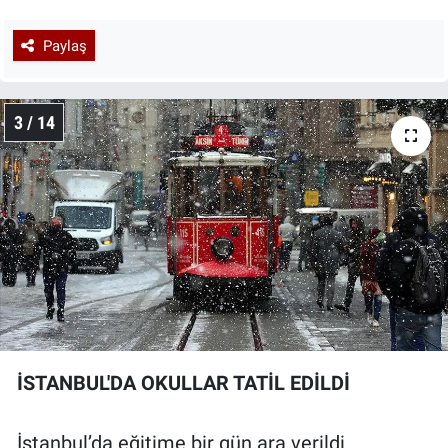
Paylaş
3 / 14
İSTANBUL'DA OKULLAR TATİL EDİLDİ
İstanbul’da eğitime bir gün ara verildi.