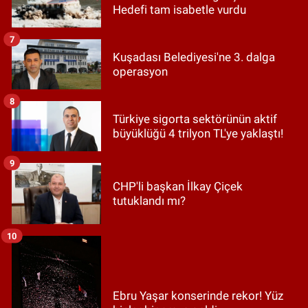
Hedefi tam isabetle vurdu
7
Kuşadası Belediyesi'ne 3. dalga
operasyon
8
Türkiye sigorta sektörünün aktif
büyüklüğü 4 trilyon TL'ye yaklaştı!
9
CHP'li başkan İlkay Çiçek
tutuklandı mı?
10
Ebru Yaşar konserinde rekor! Yüz