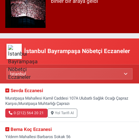
binler bir araya geldi
İstanbul Bayrampaşa Nöbetçi Eczaneler
Sevda Eczanesi
Muratpaşa Mahallesi Kamil Caddesi 107A Ulubatlı Sağlık Ocağı Çapraz
Karşısı,Muratpaşa Muhtarlığı Çaprazı
0 (212) 564 20 21
Yol Tarifi Al
Berna Koç Eczanesi
Yıldırım Mahallesi Barbaros Sokak 56