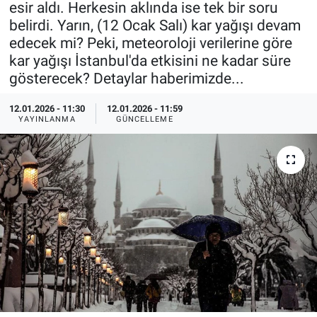
esir aldı. Herkesin aklında ise tek bir soru
belirdi. Yarın, (12 Ocak Salı) kar yağışı devam
Özel Haberler
Dünya
Haber Arşivi
edecek mi? Peki, meteoroloji verilerine göre
kar yağışı İstanbul'da etkisini ne kadar süre
Yazarlar
Medya
gösterecek? Detaylar haberimizde...
Özel Haberler
12.01.2026 - 11:30
12.01.2026 - 11:59
YAYINLANMA
GÜNCELLEME
Kadın
Erişim Bilgileri
Sağlık
Teknoloji
Ramazan