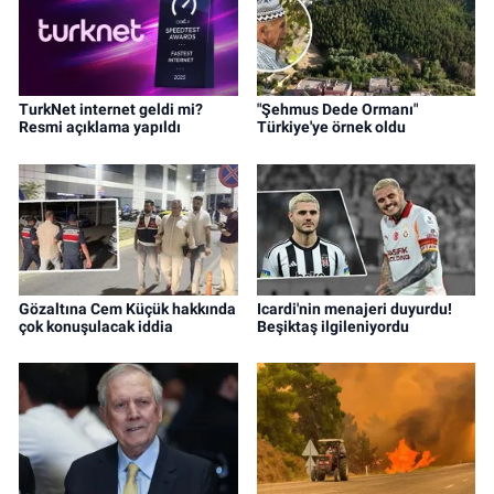
TurkNet internet geldi mi?
"Şehmus Dede Ormanı"
Resmi açıklama yapıldı
Türkiye'ye örnek oldu
Gözaltına Cem Küçük hakkında
Icardi'nin menajeri duyurdu!
çok konuşulacak iddia
Beşiktaş ilgileniyordu