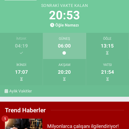
SONRAKI VAKTE KALAN
20:51
Öğle Namazı
İMSAK
GÜNEŞ
ÖĞLE
04:19
06:00
13:15
İKINDI
AKŞAM
YATSI
17:07
20:20
21:54
Aylık Vakitler
Trend Haberler
1
Milyonlarca çalışanı ilgilendiriyor!