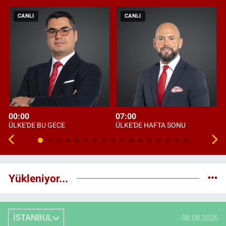
CANLI
CANLI
00:00
07:00
ÜLKE'DE BU GECE
ÜLKE'DE HAFTA SONU
Yükleniyor...
İSTANBUL
08.08.2026