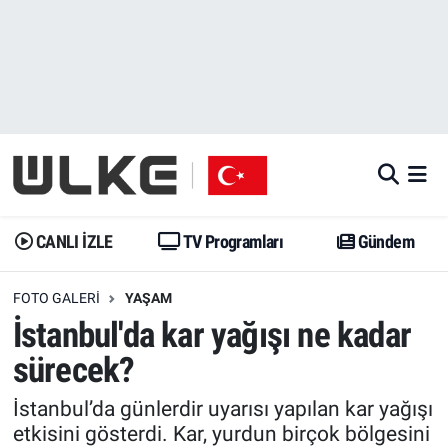
CANLI İZLE
CANLI YAYIN
Nöbetçi Eczaneler
TV Programları
TV Programları
Hava Durumu
Gündem
Gündem
İstanbul Namaz Vakitleri
Dünya
Trend
Trafik Durumu
CANLI İZLE
TV Programları
Gündem
Spor
Yaşam
Süper Lig Puan Durumu ve Fikstür
FOTO GALERI
YAŞAM
İstanbul'da kar yağışı ne kadar
Erişim Bilgileri
Erişim Bilgileri
Erişim Bilgileri
sürecek?
Ekonomi
Spor
Tüm Manşetler
İstanbul’da günlerdir uyarısı yapılan kar yağışı
etkisini gösterdi. Kar, yurdun birçok bölgesini
Trend
Ekonomi
Son Dakika Haberleri