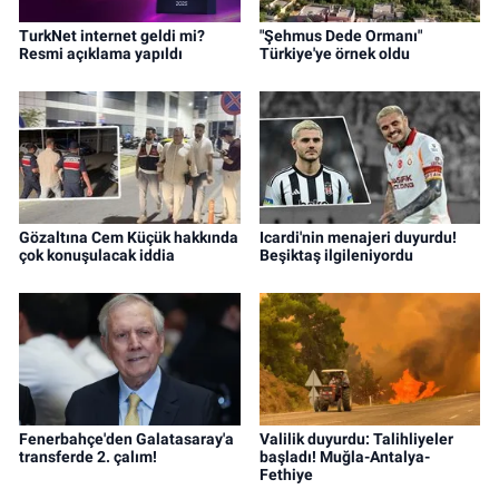
TurkNet internet geldi mi?
"Şehmus Dede Ormanı"
Resmi açıklama yapıldı
Türkiye'ye örnek oldu
Gözaltına Cem Küçük hakkında
Icardi'nin menajeri duyurdu!
çok konuşulacak iddia
Beşiktaş ilgileniyordu
Fenerbahçe'den Galatasaray'a
Valilik duyurdu: Talihliyeler
transferde 2. çalım!
başladı! Muğla-Antalya-
Fethiye