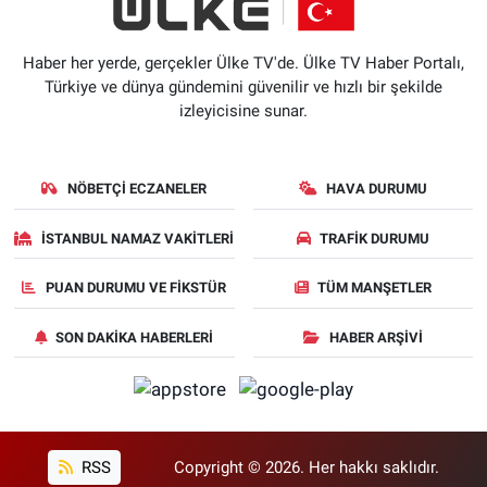
Haber her yerde, gerçekler Ülke TV'de. Ülke TV Haber Portalı,
Türkiye ve dünya gündemini güvenilir ve hızlı bir şekilde
izleyicisine sunar.
NÖBETÇI ECZANELER
HAVA DURUMU
İSTANBUL NAMAZ VAKITLERI
TRAFIK DURUMU
PUAN DURUMU VE FIKSTÜR
TÜM MANŞETLER
SON DAKIKA HABERLERI
HABER ARŞIVI
RSS
Copyright © 2026. Her hakkı saklıdır.