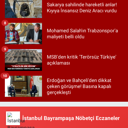
Sakarya sahilinde hareketli anlar!
Kıyıya İnsansız Deniz Aracı vurdu
8
Mohamed Salah'ın Trabzonspor'a
maliyeti belli oldu
9
MSB'den kritik 'Terörsüz Türkiye'
açıklaması
10
Erdoğan ve Bahçeli'den dikkat
çeken görüşme! Basına kapalı
gerçekleşti
İstanbul Bayrampaşa Nöbetçi Eczaneler