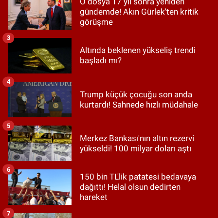
O dosya 17 yıl sonra yeniden
gündemde! Akın Gürlek'ten kritik
görüşme
3
Altında beklenen yükseliş trendi
başladı mı?
4
Trump küçük çocuğu son anda
kurtardı! Sahnede hızlı müdahale
5
Merkez Bankası'nın altın rezervi
yükseldi! 100 milyar doları aştı
6
150 bin TL'lik patatesi bedavaya
dağıttı! Helal olsun dedirten
hareket
7