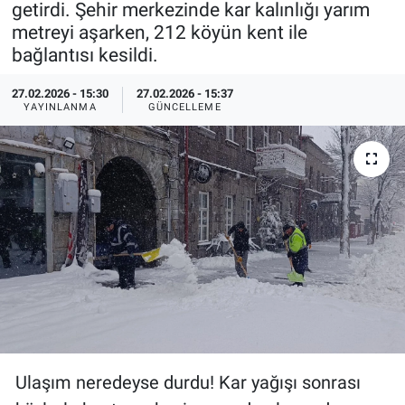
getirdi. Şehir merkezinde kar kalınlığı yarım
metreyi aşarken, 212 köyün kent ile
Özel Haberler
Dünya
Haber Arşivi
bağlantısı kesildi.
Yazarlar
Medya
27.02.2026 - 15:30
27.02.2026 - 15:37
YAYINLANMA
GÜNCELLEME
Özel Haberler
Kadın
Erişim Bilgileri
Sağlık
Teknoloji
Ramazan
Ulaşım neredeyse durdu! Kar yağışı sonrası