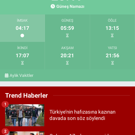
Güneş Namazı
İMSAK
GÜNEŞ
ÖĞLE
04:17
05:59
13:15
İKINDI
AKŞAM
YATSI
17:07
20:21
21:56
Aylık Vakitler
Trend Haberler
1
Türkiye’nin hafızasına kazınan
davada son söz söylendi
2