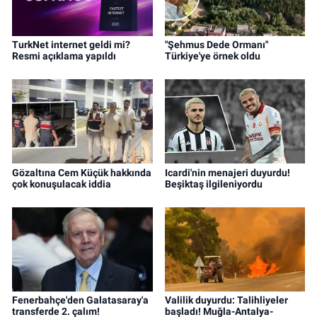
TurkNet internet geldi mi?
"Şehmus Dede Ormanı"
Resmi açıklama yapıldı
Türkiye'ye örnek oldu
Gözaltına Cem Küçük hakkında
Icardi'nin menajeri duyurdu!
çok konuşulacak iddia
Beşiktaş ilgileniyordu
Fenerbahçe'den Galatasaray'a
Valilik duyurdu: Talihliyeler
transferde 2. çalım!
başladı! Muğla-Antalya-