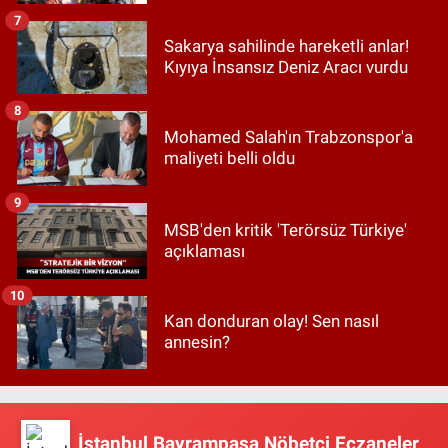
7
Sakarya sahilinde hareketli anlar!
Kıyıya İnsansız Deniz Aracı vurdu
8
Mohamed Salah'ın Trabzonspor'a
maliyeti belli oldu
9
MSB'den kritik 'Terörsüz Türkiye'
açıklaması
10
Kan donduran olay! Sen nasıl
annesin?
İstanbul Bayrampaşa Nöbetçi Eczaneler