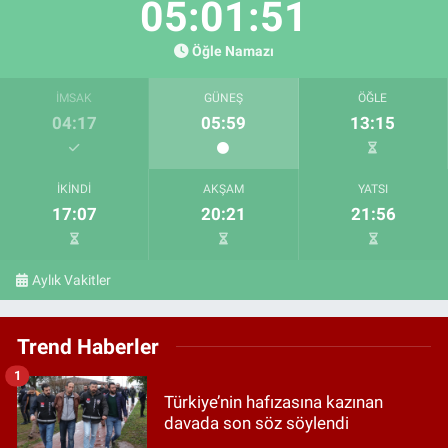
05:01:49
Öğle Namazı
İMSAK
GÜNEŞ
ÖĞLE
04:17
05:59
13:15
İKINDI
AKŞAM
YATSI
17:07
20:21
21:56
Aylık Vakitler
Trend Haberler
1
Türkiye’nin hafızasına kazınan
davada son söz söylendi