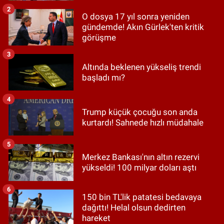
2
O dosya 17 yıl sonra yeniden
gündemde! Akın Gürlek'ten kritik
görüşme
3
Altında beklenen yükseliş trendi
başladı mı?
4
Trump küçük çocuğu son anda
kurtardı! Sahnede hızlı müdahale
5
Merkez Bankası'nın altın rezervi
yükseldi! 100 milyar doları aştı
6
150 bin TL'lik patatesi bedavaya
dağıttı! Helal olsun dedirten
hareket