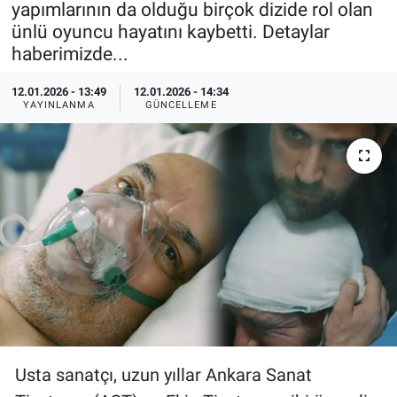
yapımlarının da olduğu birçok dizide rol olan
ünlü oyuncu hayatını kaybetti. Detaylar
Özel Haberler
Dünya
Haber Arşivi
haberimizde...
Yazarlar
Medya
12.01.2026 - 13:49
12.01.2026 - 14:34
YAYINLANMA
GÜNCELLEME
Özel Haberler
Kadın
Erişim Bilgileri
Sağlık
Teknoloji
Ramazan
Usta sanatçı, uzun yıllar Ankara Sanat