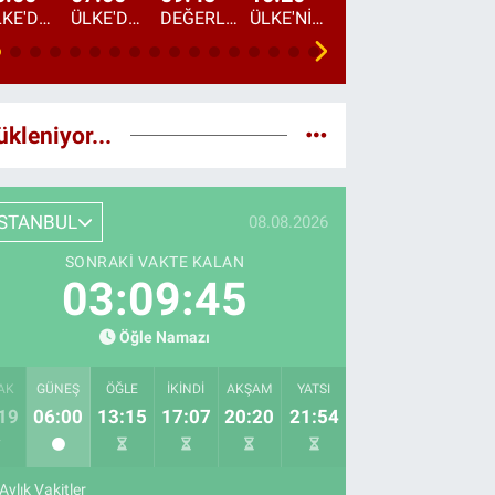
ÜLKE'DE BU GECE
ÜLKE'DE HAFTA SONU
DEĞERLERİN DAVETİ
ÜLKE'NİN ÇOCUKLARI
YOL HİKAYESİ
DÜNYANIN GÜNDE
ükleniyor...
İSTANBUL
08.08.2026
SONRAKI VAKTE KALAN
03:09:43
Öğle Namazı
AK
GÜNEŞ
ÖĞLE
İKINDI
AKŞAM
YATSI
19
06:00
13:15
17:07
20:20
21:54
Aylık Vakitler