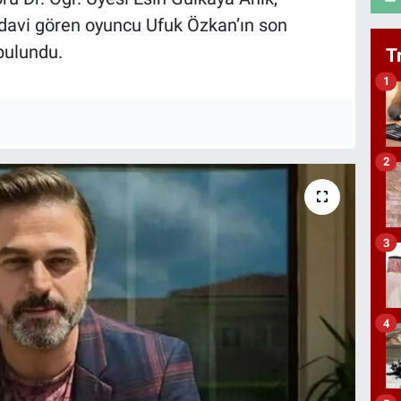
edavi gören oyuncu Ufuk Özkan’ın son
bulundu.
T
1
2
3
4