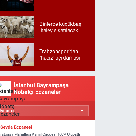
Binlerce küçükbaş
ihaleyle satılacak
Trabzonspor'dan
"haciz" açıklaması
İstanbul Bayrampaşa
Nöbetçi Eczaneler
Sevda Eczanesi
ratpaşa Mahallesi Kamil Caddesi 107A Ulubatlı