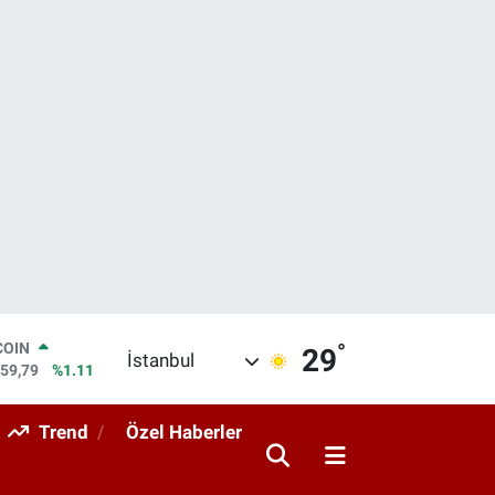
°
LAR
29
İstanbul
7436
%0.18
RO
2510
%0.32
Trend
Özel Haberler
RLİN
4811
%0.38
M ALTIN