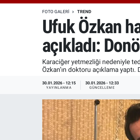
Özel Haberler
Dünya
Haber Arşivi
FOTO GALERI
TREND
Ufuk Özkan ha
Yazarlar
Medya
açıkladı: Donö
Özel Haberler
Kadın
Karaciğer yetmezliği nedeniyle te
Özkan’ın doktoru açıklama yaptı.
Erişim Bilgileri
30.01.2026 - 12:15
30.01.2026 - 12:33
YAYINLANMA
GÜNCELLEME
Sağlık
Teknoloji
Ramazan