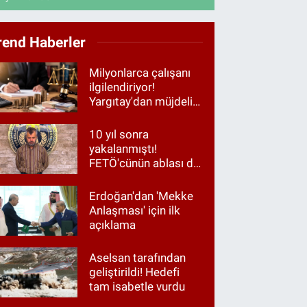
rend Haberler
Milyonlarca çalışanı
ilgilendiriyor!
Yargıtay'dan müjdeli
haber
10 yıl sonra
yakalanmıştı!
FETÖ'cünün ablası da
gözaltında
Erdoğan'dan 'Mekke
Anlaşması' için ilk
açıklama
Aselsan tarafından
geliştirildi! Hedefi
tam isabetle vurdu