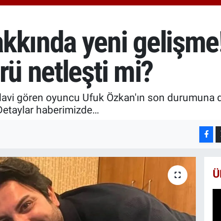
666
BİS
13.
kkında yeni gelişme
BIT
64.
rü netleşti mi?
davi gören oyuncu Ufuk Özkan'ın son durumuna da
 Detaylar haberimizde…
Ü