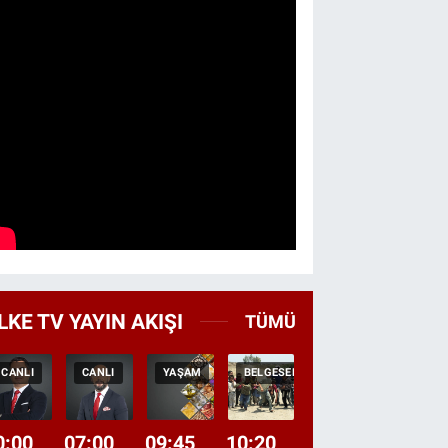
LKE TV YAYIN AKIŞI
TÜMÜ
CANLI
CANLI
YAŞAM
BELGESEL
TEKRAR
HABER
0:00
07:00
09:45
10:20
11:15
12:20