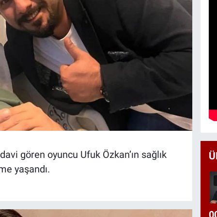
edavi gören oyuncu Ufuk Özkan’ın sağlık
Ü
şme yaşandı.
0