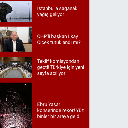
İstanbul'a sağanak
yağış geliyor
CHP'li başkan İlkay
Çiçek tutuklandı mı?
Teklif komisyondan
geçti! Türkiye için yeni
sayfa açılıyor
Ebru Yaşar
konserinde rekor! Yüz
binler bir araya geldi