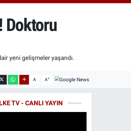
0.55
%0.03
T100
779
%-14
! Doktoru
COIN
959,79
%1.11
ir yeni gelişmeler yaşandı.
-
+
A
A
LKE TV - CANLI YAYIN