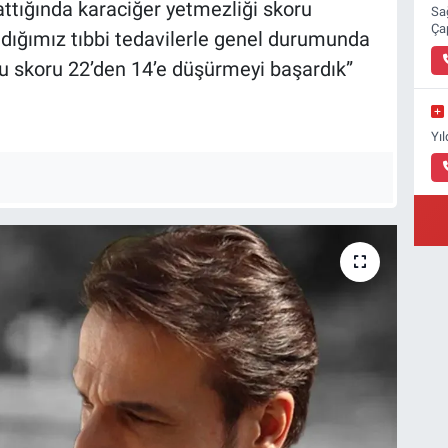
ttığında karaciğer yetmezliği skoru
Sa
Ça
dığımız tıbbi tedavilerle genel durumunda
 bu skoru 22’den 14’e düşürmeyi başardık”
Yı