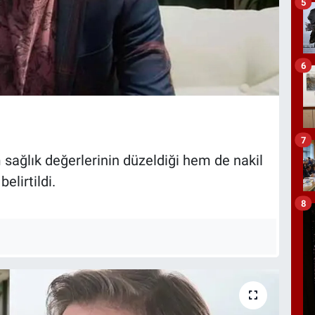
5
6
7
sağlık değerlerinin düzeldiği hem de nakil
elirtildi.
8