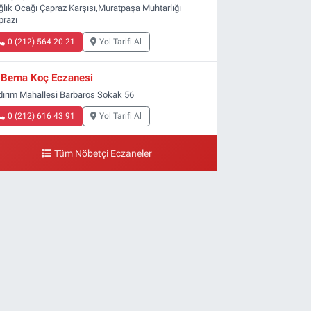
ğlık Ocağı Çapraz Karşısı,Muratpaşa Muhtarlığı
prazı
0 (212) 564 20 21
Yol Tarifi Al
Berna Koç Eczanesi
ldırım Mahallesi Barbaros Sokak 56
0 (212) 616 43 91
Yol Tarifi Al
Tüm Nöbetçi Eczaneler