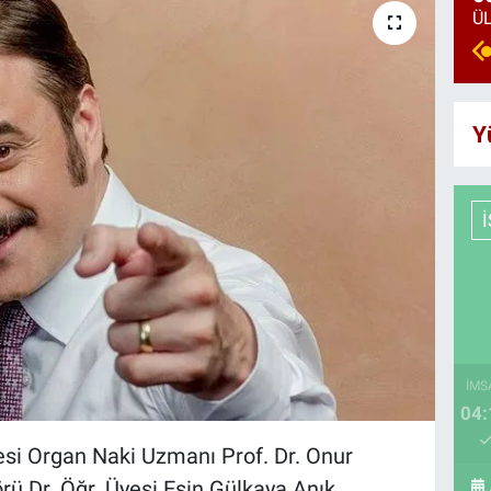
Y
İMS
04:
si Organ Naki Uzmanı Prof. Dr. Onur
ü Dr. Öğr. Üyesi Esin Gülkaya Anık,