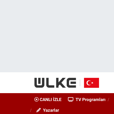
CANLI İZLE
CANLI YAYIN
Nöbetçi Eczaneler
TV Programları
TV Programları
Hava Durumu
Gündem
Gündem
İstanbul Namaz Vakitleri
Dünya
Trend
Trafik Durumu
Spor
Yaşam
Süper Lig Puan Durumu ve Fikstür
Erişim Bilgileri
Erişim Bilgileri
Erişim Bilgileri
Ekonomi
Spor
Tüm Manşetler
CANLI İZLE
TV Programları
Trend
Ekonomi
Son Dakika Haberleri
Yazarlar