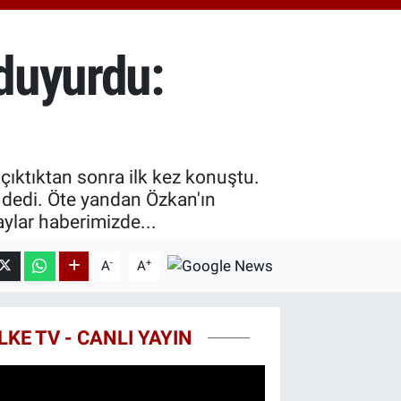
0.55
%0.03
T100
779
%-14
 duyurdu:
COIN
960,21
%0.87
ıktıktan sonra ilk kez konuştu.
 dedi. Öte yandan Özkan'ın
ylar haberimizde...
-
+
A
A
LKE TV - CANLI YAYIN