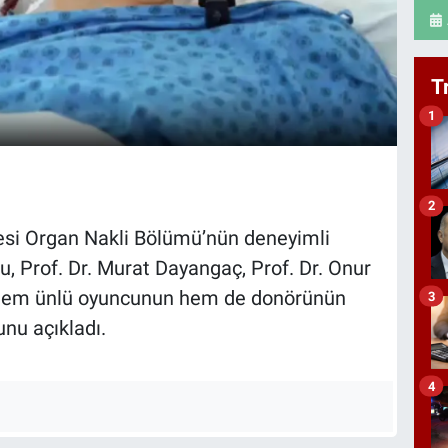
T
1
2
si Organ Nakli Bölümü’nün deneyimli
u, Prof. Dr. Murat Dayangaç, Prof. Dr. Onur
 hem ünlü oyuncunun hem de donörünün
3
nu açıkladı.
4