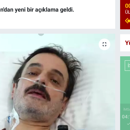
0
'dan yeni bir açıklama geldi.
Y
İMS
04: