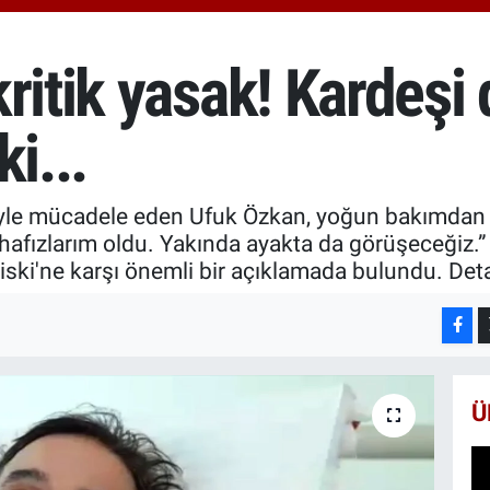
666
BİS
13.
ritik yasak! Kardeşi
BIT
64.
i...
iyle mücadele eden Ufuk Özkan, yoğun bakımdan ç
hafızlarım oldu. Yakında ayakta da görüşeceğiz.”
iski'ne karşı önemli bir açıklamada bulundu. Deta
Ü