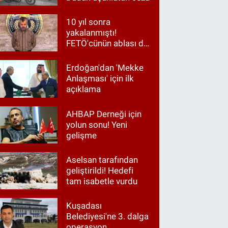
10 yıl sonra
yakalanmıştı!
FETÖ'cünün ablası da
gözaltında
Erdoğan'dan 'Mekke
Anlaşması' için ilk
açıklama
AHBAP Derneği için
yolun sonu! Yeni
gelişme
Aselsan tarafından
geliştirildi! Hedefi
tam isabetle vurdu
Kuşadası
Belediyesi'ne 3. dalga
operasyon