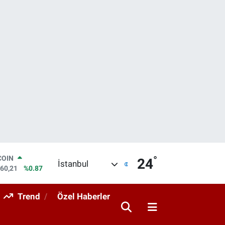
°
LAR
24
İstanbul
7436
%0.18
RO
2510
%0.32
Trend
Özel Haberler
RLİN
4811
%0.38
M ALTIN