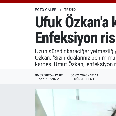
Özel Haberler
Dünya
Haber Arşivi
FOTO GALERI
TREND
Ufuk Özkan'a k
Yazarlar
Medya
Enfeksiyon risk
Özel Haberler
Kadın
Uzun süredir karaciğer yetmezliğ
Özkan, "Sizin dualarınız benim mu
Erişim Bilgileri
kardeşi Umut Özkan, 'enfeksiyon r
Sağlık
06.02.2026 - 12:02
06.02.2026 - 12:11
YAYINLANMA
GÜNCELLEME
Teknoloji
Ramazan