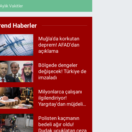
Aylık Vakitler
rend Haberler
Muğla'da korkutan
deprem! AFAD'dan
açıklama
Bölgede dengeler
değişecek! Türkiye de
imzaladı
Milyonlarca çalışanı
ilgilendiriyor!
Yargıtay'dan müjdeli
haber
Polisten kaçmanın
bedeli ağır oldu!
Dudak uçuklatan ceza