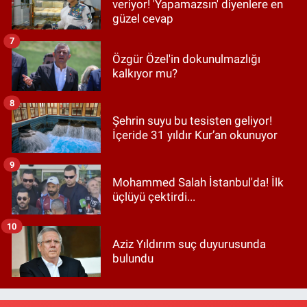
veriyor! 'Yapamazsın' diyenlere en
güzel cevap
7
Özgür Özel'in dokunulmazlığı
kalkıyor mu?
8
Şehrin suyu bu tesisten geliyor!
İçeride 31 yıldır Kur’an okunuyor
9
Mohammed Salah İstanbul'da! İlk
üçlüyü çektirdi...
10
Aziz Yıldırım suç duyurusunda
bulundu