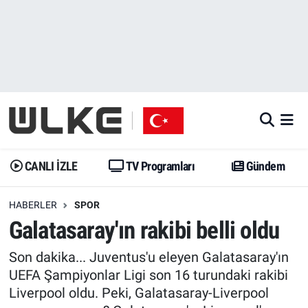
CANLI İZLE
CANLI YAYIN
Nöbetçi Eczaneler
TV Programları
TV Programları
Hava Durumu
Gündem
Gündem
İstanbul Namaz Vakitleri
Dünya
Trend
Trafik Durumu
CANLI İZLE
TV Programları
Gündem
Spor
Yaşam
Süper Lig Puan Durumu ve Fikstür
HABERLER
SPOR
Galatasaray'ın rakibi belli oldu
Erişim Bilgileri
Erişim Bilgileri
Erişim Bilgileri
Son dakika... Juventus'u eleyen Galatasaray'ın
Ekonomi
Spor
Tüm Manşetler
UEFA Şampiyonlar Ligi son 16 turundaki rakibi
Liverpool oldu. Peki, Galatasaray-Liverpool
Trend
Ekonomi
Son Dakika Haberleri