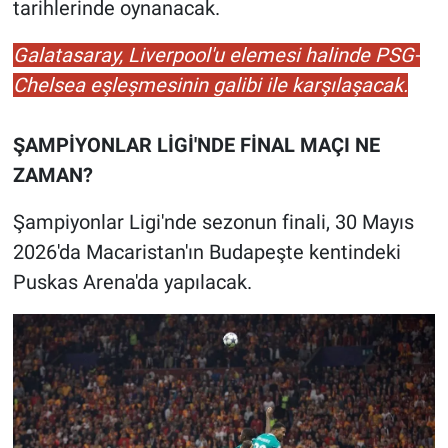
tarihlerinde oynanacak.
Galatasaray, Liverpool'u elemesi halinde PSG-
Chelsea eşleşmesinin galibi ile karşılaşacak.
ŞAMPİYONLAR LİGİ'NDE FİNAL MAÇI NE
ZAMAN?
Şampiyonlar Ligi'nde sezonun finali, 30 Mayıs
2026'da Macaristan'ın Budapeşte kentindeki
Puskas Arena'da yapılacak.