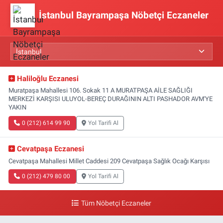
İstanbul Bayrampaşa Nöbetçi Eczaneler
Haliloğlu Eczanesi
Muratpaşa Mahallesi 106. Sokak 11 A MURATPAŞA AİLE SAĞLIĞI
MERKEZİ KARŞISI ULUYOL-BEREÇ DURAĞININ ALTI PASHADOR AVM'YE
YAKIN
0 (212) 614 99 90
Yol Tarifi Al
Cevatpaşa Eczanesi
Cevatpaşa Mahallesi Millet Caddesi 209 Cevatpaşa Sağlık Ocağı Karşısı
0 (212) 479 80 00
Yol Tarifi Al
Tüm Nöbetçi Eczaneler