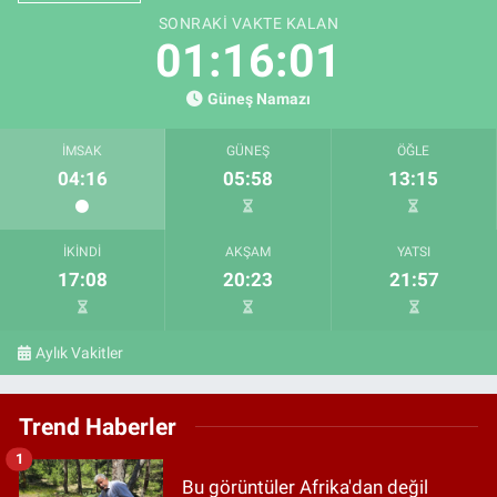
SONRAKI VAKTE KALAN
01:15:59
Güneş Namazı
İMSAK
GÜNEŞ
ÖĞLE
04:16
05:58
13:15
İKINDI
AKŞAM
YATSI
17:08
20:23
21:57
Aylık Vakitler
Trend Haberler
1
Bu görüntüler Afrika'dan değil