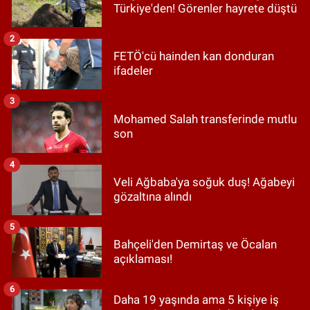
Türkiye'den! Görenler hayrete düştü
2
FETÖ'cü hainden kan donduran
ifadeler
3
Mohamed Salah transferinde mutlu
son
4
Veli Ağbaba'ya soğuk duş! Ağabeyi
gözaltına alındı
5
Bahçeli'den Demirtaş ve Öcalan
açıklaması!
6
Daha 19 yaşında ama 5 kişiye iş