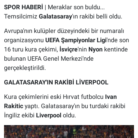
SPOR HABERİ
| Meraklar son buldu...
Temsilcimiz
Galatasaray
'ın rakibi belli oldu.
Avrupa'nın kulüpler düzeyindeki bir numaralı
organizasyonu
UEFA Şampiyonlar Ligi
'nde son
16 turu kura çekimi,
İsviçre
'nin
Nyon
kentinde
bulunan UEFA Genel Merkezi'nde
gerçekleştirildi.
GALATASARAY'IN RAKİBİ LİVERPOOL
Kura çekimlerini eski Hırvat futbolcu
Ivan
Rakitic
yaptı. Galatasaray'ın bu turdaki rakibi
İngiliz ekibi
Liverpool
oldu.