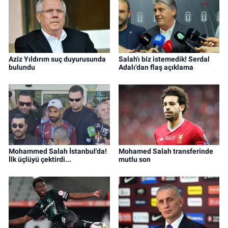
Aziz Yıldırım suç duyurusunda
Salah'ı biz istemedik! Serdal
bulundu
Adalı'dan flaş açıklama
Mohammed Salah İstanbul'da!
Mohamed Salah transferinde
İlk üçlüyü çektirdi...
mutlu son