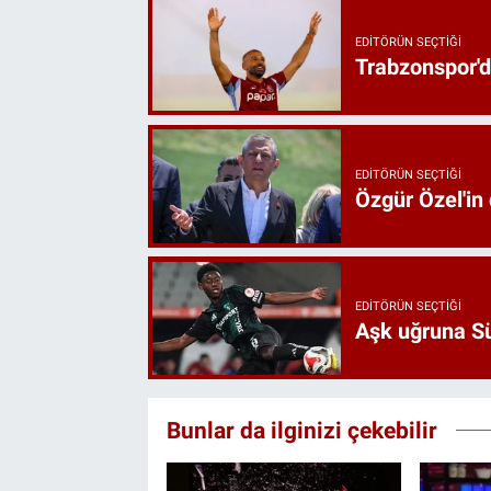
EDITÖRÜN SEÇTIĞI
Trabzonspor'd
EDITÖRÜN SEÇTIĞI
Özgür Özel'in
EDITÖRÜN SEÇTIĞI
Aşk uğruna Süp
Bunlar da ilginizi çekebilir