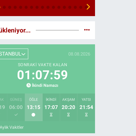
ükleniyor...
İSTANBUL
08.08.2026
SONRAKI VAKTE KALAN
01:07:57
İkindi Namazı
AK
GÜNEŞ
ÖĞLE
İKINDI
AKŞAM
YATSI
19
06:00
13:15
17:07
20:20
21:54
Aylık Vakitler