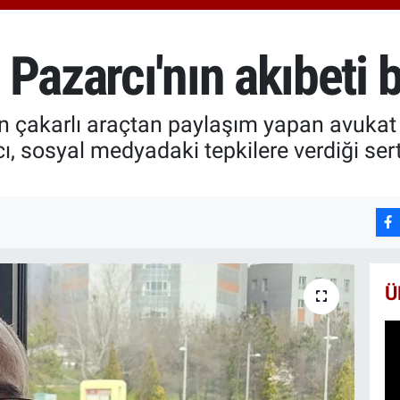
666
BİS
13.
Pazarcı'nın akıbeti b
BIT
64.
n çakarlı araçtan paylaşım yapan avukat
ı, sosyal medyadaki tepkilere verdiği se
Ü