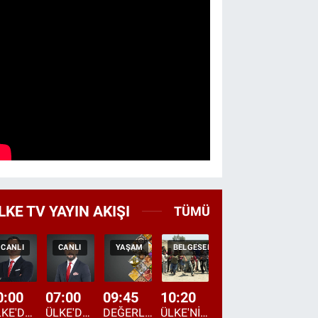
LKE TV YAYIN AKIŞI
TÜMÜ
CANLI
CANLI
YAŞAM
BELGESEL
HABER
CANLI
0:00
07:00
09:45
10:20
11:15
12:20
ÜLKE'DE BU GECE
ÜLKE'DE HAFTA SONU
DEĞERLERİN DAVETİ
ÜLKE'NİN ÇOCUKLARI
YOL HİKAYESİ
DÜNYANIN GÜNDE