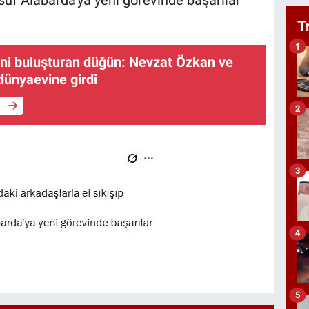
T
1
sini buluşturan düğün: Nevzat Özkan ve
dünyaevine girdi
e
2
3
4
5