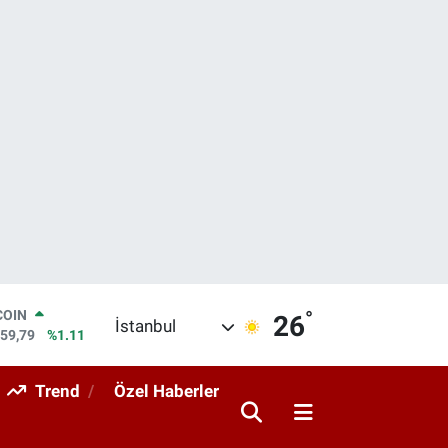
°
LAR
26
İstanbul
7436
%0.18
RO
2510
%0.32
Trend
Özel Haberler
RLİN
4811
%0.38
M ALTIN