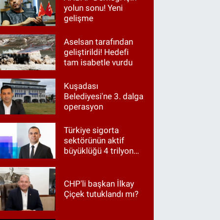
yolun sonu! Yeni
gelişme
Aselsan tarafından
geliştirildi! Hedefi
tam isabetle vurdu
Kuşadası
Belediyesi'ne 3. dalga
operasyon
Türkiye sigorta
sektörünün aktif
büyüklüğü 4 trilyon
TL'ye yaklaştı!
CHP'li başkan İlkay
Çiçek tutuklandı mı?