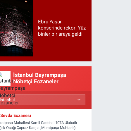
Ebru Yaşar
konserinde rekor! Yüz
binler bir araya geldi
İstanbul Bayrampaşa
Nöbetçi Eczaneler
Sevda Eczanesi
ratpaşa Mahallesi Kamil Caddesi 107A Ulubatlı
ğlık Ocağı Çapraz Karşısı,Muratpaşa Muhtarlığı