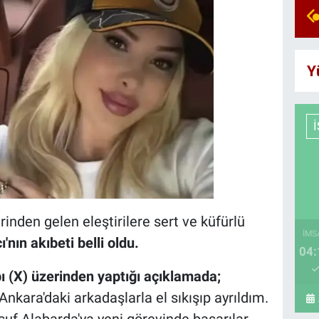
Y
nden gelen eleştirilere sert ve küfürlü
İMS
'nın akıbeti belli oldu.
04:
 (X) üzerinden yaptığı açıklamada;
kara'daki arkadaşlarla el sıkışıp ayrıldım.
suf Alabarda'ya yeni görevinde başarılar