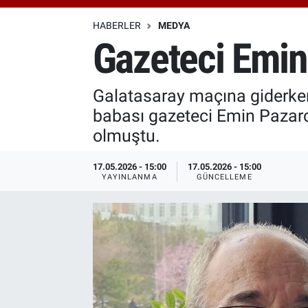
Özel Haberler
Dünya
Haber Arşivi
HABERLER
MEDYA
Gazeteci Emin 
Yazarlar
Medya
Galatasaray maçına giderke
Özel Haberler
babası gazeteci Emin Pazarc
Kadın
olmuştu.
Erişim Bilgileri
17.05.2026 - 15:00
17.05.2026 - 15:00
YAYINLANMA
GÜNCELLEME
Sağlık
Teknoloji
Ramazan