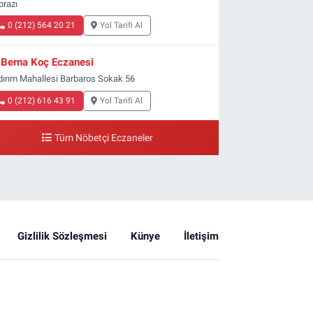
prazı
0 (212) 564 20 21
Yol Tarifi Al
Berna Koç Eczanesi
ldırım Mahallesi Barbaros Sokak 56
0 (212) 616 43 91
Yol Tarifi Al
Tüm Nöbetçi Eczaneler
Gizlilik Sözleşmesi
Künye
İletişim