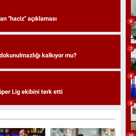
an "haciz" açıklaması
6
7
 dokunulmazlığı kalkıyor mu?
8
er Lig ekibini terk etti
9
10