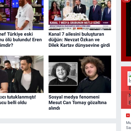
ef Türkiye eski
Kanal 7 ailesini buluşturan
u ölü bulundu! Eren
düğün: Nevzat Özkan ve
kimdir?
Dilek Kartav dünyaevine girdi
ıcı tutuklanmıştı!
Sosyal medya fenomeni
cu belli oldu
Mesut Can Tomay gözaltına
alındı
Mu
Sa