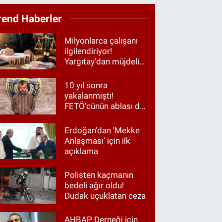
rend Haberler
Milyonlarca çalışanı
ilgilendiriyor!
Yargıtay'dan müjdeli
haber
10 yıl sonra
yakalanmıştı!
FETÖ'cünün ablası da
gözaltında
Erdoğan'dan 'Mekke
Anlaşması' için ilk
açıklama
Polisten kaçmanın
bedeli ağır oldu!
Dudak uçuklatan ceza
AHBAP Derneği için