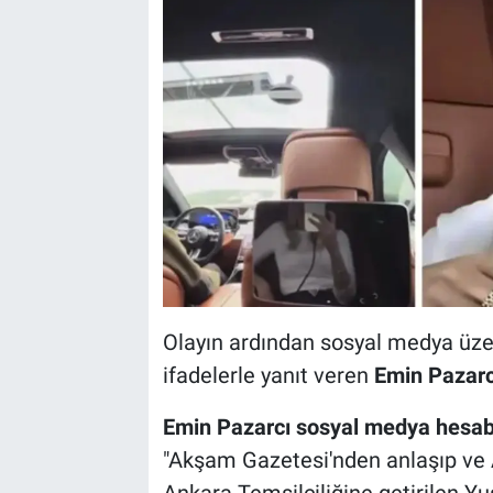
Olayın ardından sosyal medya üzeri
ifadelerle yanıt veren
Emin Pazarcı
Emin Pazarcı sosyal medya hesabı
"Akşam Gazetesi'nden anlaşıp ve An
Ankara Temsilciliğine getirilen Yu