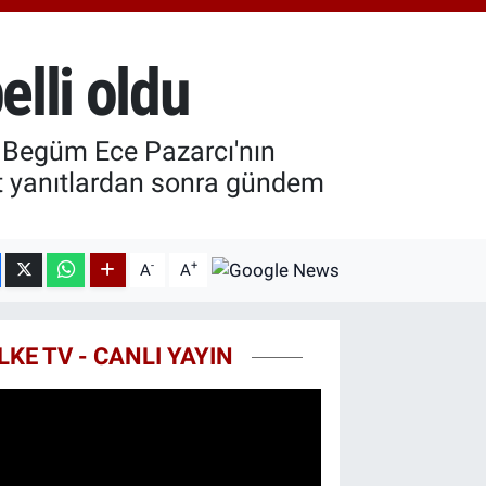
0.55
%0.03
T100
779
%-14
elli oldu
COIN
959,79
%1.11
 Begüm Ece Pazarcı'nın
rt yanıtlardan sonra gündem
-
+
A
A
LKE TV - CANLI YAYIN