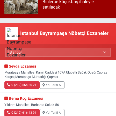
Binlerce küçükbaş ihaleyle
satılacak
İstanbul Bayrampaşa Nöbetçi Eczaneler
Sevda Eczanesi
Muratpaşa Mahallesi Kamil Caddesi 107A Ulubatlı Sağlık Ocağı Çapraz
Karşısı,Muratpaşa Muhtarlığı Çaprazı
0 (212) 564 20 21
Yol Tarifi Al
Berna Koç Eczanesi
Yıldırım Mahallesi Barbaros Sokak 56
0 (212) 616 43 91
Yol Tarifi Al