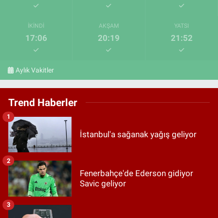
İKINDI
AKŞAM
YATSI
17:06
20:19
21:52
Aylık Vakitler
Trend Haberler
1
İstanbul'a sağanak yağış geliyor
2
Fenerbahçe'de Ederson gidiyor
Savic geliyor
3