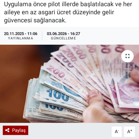
Uygulama önce pilot illerde başlatılacak ve her
Özel Haberler
Dünya
Haber Arşivi
aileye en az asgari ücret düzeyinde gelir
güvencesi sağlanacak.
Yazarlar
Medya
20.11.2025 - 11:06
03.06.2026 - 16:27
YAYINLANMA
GÜNCELLEME
Özel Haberler
Kadın
Erişim Bilgileri
Sağlık
Teknoloji
Ramazan
Paylaş
-
+
A
A