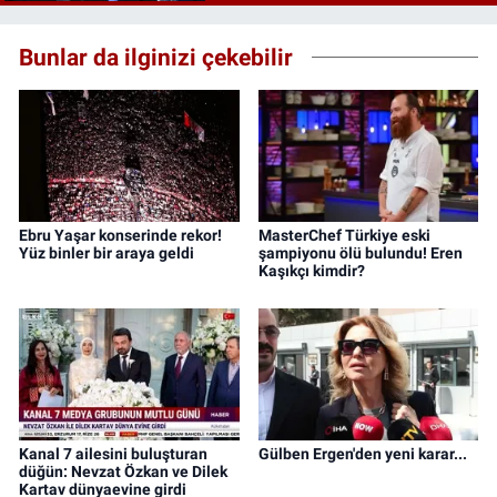
Bunlar da ilginizi çekebilir
Ebru Yaşar konserinde rekor!
MasterChef Türkiye eski
Yüz binler bir araya geldi
şampiyonu ölü bulundu! Eren
Kaşıkçı kimdir?
Kanal 7 ailesini buluşturan
Gülben Ergen'den yeni karar...
düğün: Nevzat Özkan ve Dilek
Kartav dünyaevine girdi