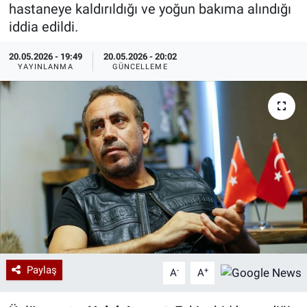
hastaneye kaldırıldığı ve yoğun bakıma alındığı
Özel Haberler
Dünya
Haber Arşivi
iddia edildi.
20.05.2026 - 19:49
20.05.2026 - 20:02
Yazarlar
Medya
YAYINLANMA
GÜNCELLEME
Özel Haberler
Kadın
Erişim Bilgileri
Sağlık
Teknoloji
Ramazan
Paylaş
-
+
A
A