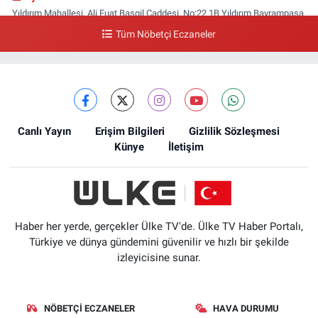
Yıldırım Mahallesi, Ali Fuat Başgil Caddesi, No:22 1B Yıldırım Bayrampaşa
İstanbul
Tüm Nöbetçi Eczaneler
0 (212) 618 00 51
Yol Tarifi Al
Canlı Yayın
Erişim Bilgileri
Gizlilik Sözleşmesi
Künye
İletişim
Haber her yerde, gerçekler Ülke TV'de. Ülke TV Haber Portalı,
Türkiye ve dünya gündemini güvenilir ve hızlı bir şekilde
izleyicisine sunar.
NÖBETÇI ECZANELER
HAVA DURUMU