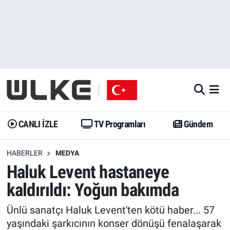
CANLI İZLE
CANLI YAYIN
Nöbetçi Eczaneler
TV Programları
TV Programları
Hava Durumu
Gündem
Gündem
İstanbul Namaz Vakitleri
Dünya
Trend
Trafik Durumu
CANLI İZLE
TV Programları
Gündem
Spor
Yaşam
Süper Lig Puan Durumu ve Fikstür
HABERLER
MEDYA
Haluk Levent hastaneye
Erişim Bilgileri
Erişim Bilgileri
Erişim Bilgileri
kaldırıldı: Yoğun bakımda
Ekonomi
Spor
Tüm Manşetler
Ünlü sanatçı Haluk Levent'ten kötü haber... 57
Trend
Ekonomi
Son Dakika Haberleri
yaşındaki şarkıcının konser dönüşü fenalaşarak