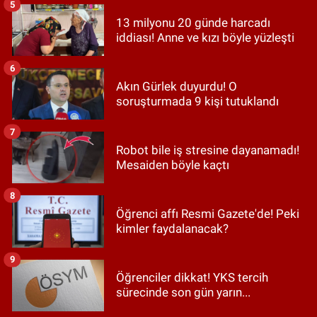
5
13 milyonu 20 günde harcadı
iddiası! Anne ve kızı böyle yüzleşti
6
Akın Gürlek duyurdu! O
soruşturmada 9 kişi tutuklandı
7
Robot bile iş stresine dayanamadı!
Mesaiden böyle kaçtı
8
Öğrenci affı Resmi Gazete'de! Peki
kimler faydalanacak?
9
Öğrenciler dikkat! YKS tercih
sürecinde son gün yarın...