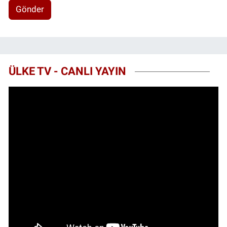
Gönder
ÜLKE TV - CANLI YAYIN