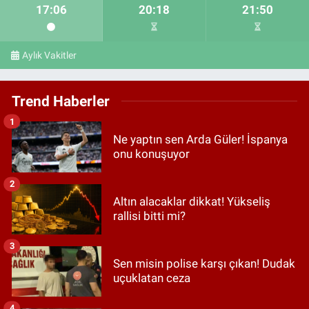
17:06
20:18
21:50
Aylık Vakitler
Trend Haberler
1
Ne yaptın sen Arda Güler! İspanya
onu konuşuyor
2
Altın alacaklar dikkat! Yükseliş
rallisi bitti mi?
3
Sen misin polise karşı çıkan! Dudak
uçuklatan ceza
4