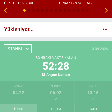
ÜLKE'DE BU SABAH
TOPRAKTAN SOFRAYA
Yükleniyor...
İSTANBUL
10.08.2026
SONRAKI VAKTE KALAN
52:27
Akşam Namazı
İMSAK
GÜNEŞ
ÖĞLE
04:22
06:02
13:15
İKINDI
AKŞAM
YATSI