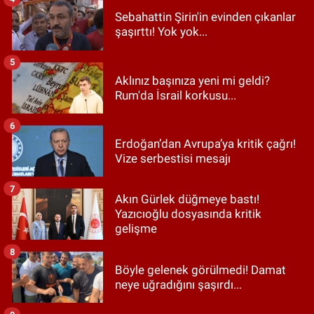
Sebahattin Şirin'in evinden çıkanlar
şaşırttı! Yok yok...
5
Aklınız başınıza yeni mi geldi?
Rum'da İsrail korkusu...
6
Erdoğan’dan Avrupa’ya kritik çağrı!
Vize serbestisi mesajı
7
Akın Gürlek düğmeye bastı!
Yazıcıoğlu dosyasında kritik
gelişme
8
Böyle gelenek görülmedi! Damat
neye uğradığını şaşırdı...