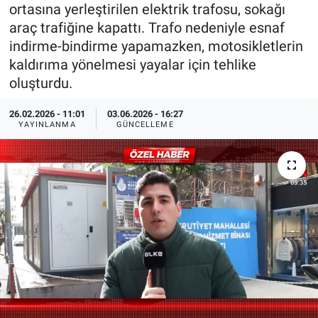
ortasına yerleştirilen elektrik trafosu, sokağı
Özel Haberler
Dünya
Haber Arşivi
araç trafiğine kapattı. Trafo nedeniyle esnaf
indirme-bindirme yapamazken, motosikletlerin
Yazarlar
Medya
kaldırıma yönelmesi yayalar için tehlike
oluşturdu.
Özel Haberler
26.02.2026 - 11:01
03.06.2026 - 16:27
YAYINLANMA
GÜNCELLEME
Kadın
Erişim Bilgileri
Sağlık
Teknoloji
Ramazan