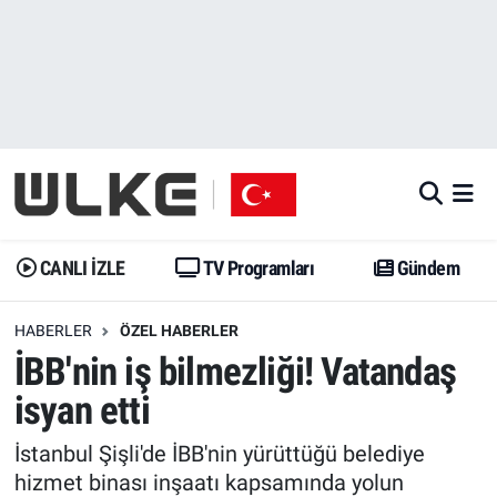
CANLI İZLE
CANLI YAYIN
Nöbetçi Eczaneler
TV Programları
TV Programları
Hava Durumu
Gündem
Gündem
İstanbul Namaz Vakitleri
Dünya
Trend
Trafik Durumu
CANLI İZLE
TV Programları
Gündem
Spor
Yaşam
Süper Lig Puan Durumu ve Fikstür
HABERLER
ÖZEL HABERLER
İBB'nin iş bilmezliği! Vatandaş
Erişim Bilgileri
Erişim Bilgileri
Erişim Bilgileri
isyan etti
Ekonomi
Spor
Tüm Manşetler
İstanbul Şişli'de İBB'nin yürüttüğü belediye
Trend
Ekonomi
Son Dakika Haberleri
hizmet binası inşaatı kapsamında yolun