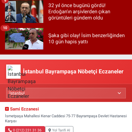
9
32 yıl önce bugünü gördü!
Erdoğan'ın arşivlerden çıkan
görüntüleri gündem oldu
10
Şaka gibi olay! İsim benzerliğinden
10 gün hapis yattı
İstanbul Bayrampaşa Nöbetçi Eczaneler
Sami Eczanesi
İsmetpaşa Mahallesi Kenar Caddesi 75-77 Bayrampaşa Devlet Hastanesi
Karşısı
0 (212) 231 31 36
Yol Tarifi Al