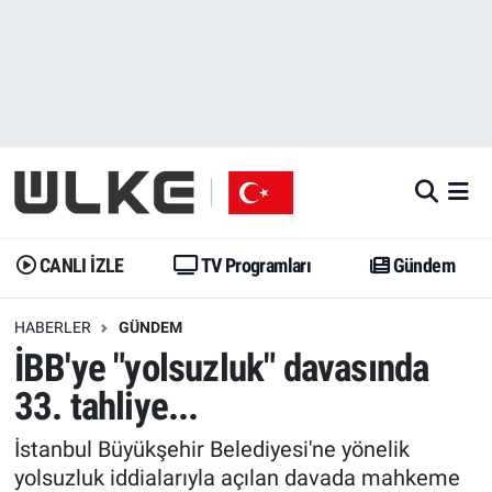
CANLI İZLE
CANLI YAYIN
Nöbetçi Eczaneler
TV Programları
TV Programları
Hava Durumu
Gündem
Gündem
İstanbul Namaz Vakitleri
Dünya
Trend
Trafik Durumu
CANLI İZLE
TV Programları
Gündem
Spor
Yaşam
Süper Lig Puan Durumu ve Fikstür
HABERLER
GÜNDEM
İBB'ye "yolsuzluk" davasında
Erişim Bilgileri
Erişim Bilgileri
Erişim Bilgileri
33. tahliye...
Ekonomi
Spor
Tüm Manşetler
İstanbul Büyükşehir Belediyesi'ne yönelik
Trend
Ekonomi
Son Dakika Haberleri
yolsuzluk iddialarıyla açılan davada mahkeme