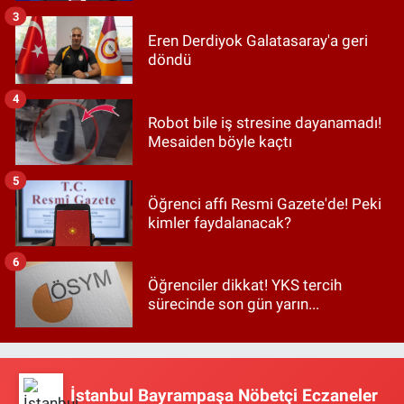
3
Eren Derdiyok Galatasaray'a geri
döndü
4
Robot bile iş stresine dayanamadı!
Mesaiden böyle kaçtı
5
Öğrenci affı Resmi Gazete'de! Peki
kimler faydalanacak?
6
Öğrenciler dikkat! YKS tercih
sürecinde son gün yarın...
İstanbul Bayrampaşa Nöbetçi Eczaneler