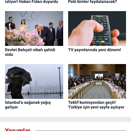
istiyor! Hakan Fidan duyurdu
Peki kimler faydalanacak?
Devlet Bahçeli nikah şahidi
TV yayınlarında yeni dönem!
oldu
İstanbul'a sağanak yağış
Teklif komisyondan geçti!
geliyor
Türkiye için yeni sayfa açılıyor
Yorumlar