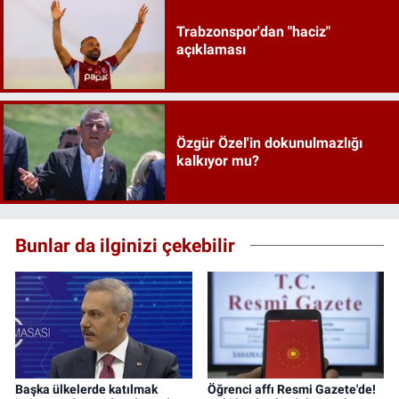
Trabzonspor'dan "haciz"
açıklaması
Özgür Özel'in dokunulmazlığı
kalkıyor mu?
Bunlar da ilginizi çekebilir
Başka ülkelerde katılmak
Öğrenci affı Resmi Gazete'de!