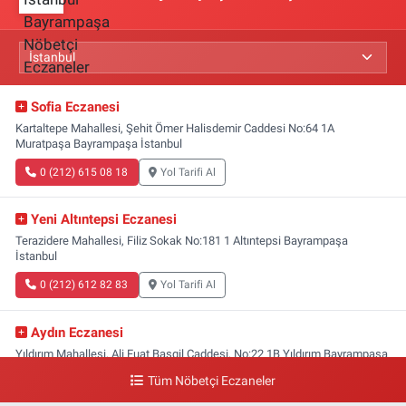
Sofia Eczanesi
Kartaltepe Mahallesi, Şehit Ömer Halisdemir Caddesi No:64 1A
Muratpaşa Bayrampaşa İstanbul
0 (212) 615 08 18
Yol Tarifi Al
Yeni Altıntepsi Eczanesi
Terazidere Mahallesi, Filiz Sokak No:181 1 Altıntepsi Bayrampaşa
İstanbul
0 (212) 612 82 83
Yol Tarifi Al
Aydın Eczanesi
Yıldırım Mahallesi, Ali Fuat Başgil Caddesi, No:22 1B Yıldırım Bayrampaşa
İstanbul
Tüm Nöbetçi Eczaneler
0 (212) 618 00 51
Yol Tarifi Al