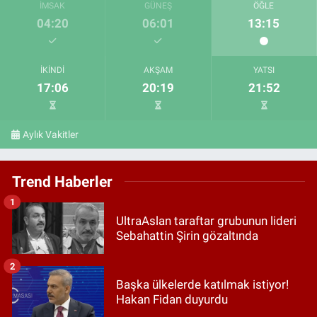
İMSAK
GÜNEŞ
ÖĞLE
04:20
06:01
13:15
İKINDI
AKŞAM
YATSI
17:06
20:19
21:52
Aylık Vakitler
Trend Haberler
1
UltraAslan taraftar grubunun lideri
Sebahattin Şirin gözaltında
2
Başka ülkelerde katılmak istiyor!
Hakan Fidan duyurdu