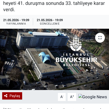
heyeti 41. duruşma sonunda 33. tahliyeye karar
Özel Haberler
Dünya
Haber Arşivi
verdi.
21.05.2026 - 19:09
21.05.2026 - 19:09
Yazarlar
Medya
YAYINLANMA
GÜNCELLEME
Özel Haberler
Kadın
Erişim Bilgileri
Sağlık
Teknoloji
Ramazan
Paylaş
-
+
A
A