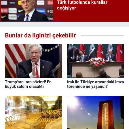
Türk futbolunda kurallar
değişiyor
Bunlar da ilginizi çekebilir
Trump'tan İran sözleri! En
Irak ile Türkiye arasındaki imza
büyük saldırı olacaktı
töreninde ne yaşandı?