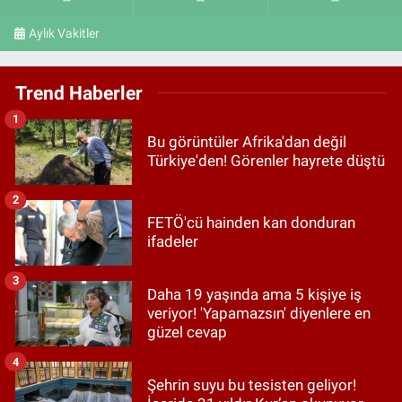
Aylık Vakitler
Trend Haberler
1
Bu görüntüler Afrika'dan değil
Türkiye'den! Görenler hayrete düştü
2
FETÖ'cü hainden kan donduran
ifadeler
3
Daha 19 yaşında ama 5 kişiye iş
veriyor! 'Yapamazsın' diyenlere en
güzel cevap
4
Şehrin suyu bu tesisten geliyor!