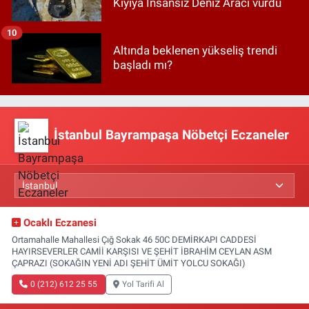
Kıyıya İnsansız Deniz Aracı vurdu
10
Altında beklenen yükseliş trendi
başladı mı?
İstanbul Bayrampaşa Nöbetçi Eczaneler
Ocaklı Eczanesi
Ortamahalle Mahallesi Çığ Sokak 46 50C DEMİRKAPI CADDESİ
HAYIRSEVERLER CAMİİ KARŞISI VE ŞEHİT İBRAHİM CEYLAN ASM
ÇAPRAZI (SOKAĞIN YENİ ADI ŞEHİT ÜMİT YOLCU SOKAĞI)
0 (212) 612 25 55
Yol Tarifi Al