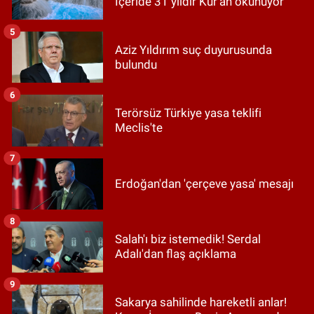
İçeride 31 yıldır Kur’an okunuyor
5
Aziz Yıldırım suç duyurusunda
bulundu
6
Terörsüz Türkiye yasa teklifi
Meclis'te
7
Erdoğan'dan 'çerçeve yasa' mesajı
8
Salah'ı biz istemedik! Serdal
Adalı'dan flaş açıklama
9
Sakarya sahilinde hareketli anlar!