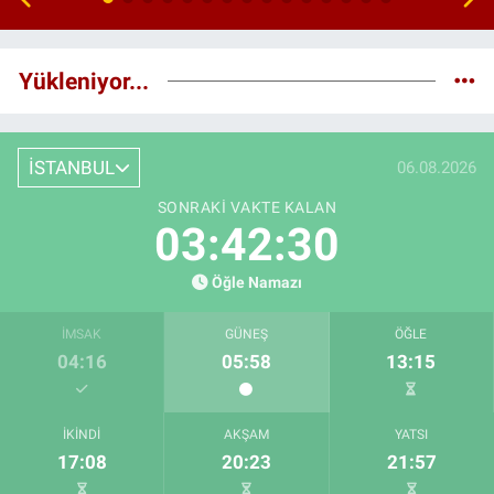
Yükleniyor...
İSTANBUL
06.08.2026
SONRAKI VAKTE KALAN
03:42:29
Öğle Namazı
İMSAK
GÜNEŞ
ÖĞLE
04:16
05:58
13:15
İKINDI
AKŞAM
YATSI
17:08
20:23
21:57