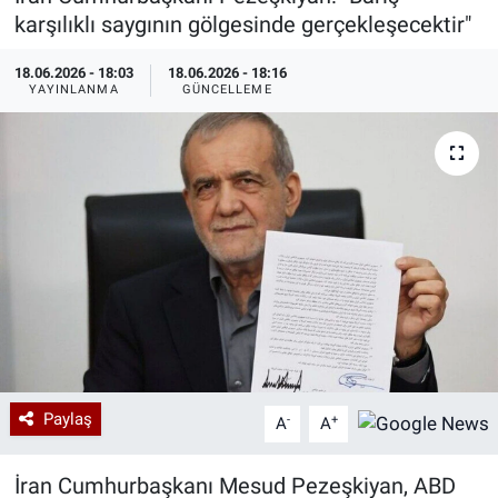
karşılıklı saygının gölgesinde gerçekleşecektir"
Özel Haberler
Dünya
Haber Arşivi
18.06.2026 - 18:03
18.06.2026 - 18:16
YAYINLANMA
GÜNCELLEME
Yazarlar
Medya
Özel Haberler
Kadın
Erişim Bilgileri
Sağlık
Teknoloji
Paylaş
-
+
A
A
Ramazan
İran Cumhurbaşkanı Mesud Pezeşkiyan, ABD