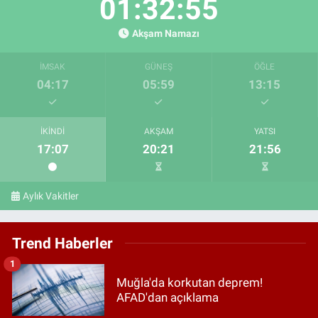
01:32:54
Akşam Namazı
İMSAK
GÜNEŞ
ÖĞLE
04:17
05:59
13:15
İKINDI
AKŞAM
YATSI
17:07
20:21
21:56
Aylık Vakitler
Trend Haberler
1
Muğla'da korkutan deprem!
AFAD'dan açıklama