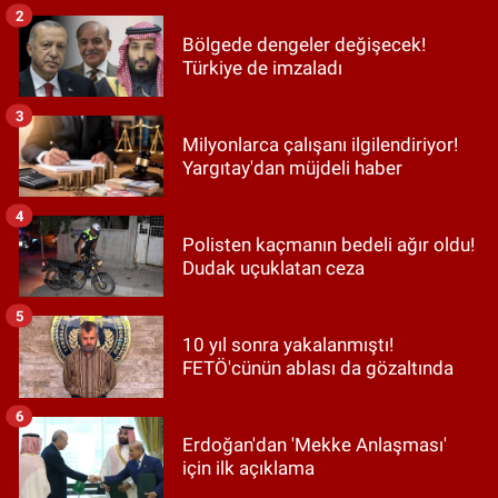
2
Bölgede dengeler değişecek!
Türkiye de imzaladı
3
Milyonlarca çalışanı ilgilendiriyor!
Yargıtay'dan müjdeli haber
4
Polisten kaçmanın bedeli ağır oldu!
Dudak uçuklatan ceza
5
10 yıl sonra yakalanmıştı!
FETÖ'cünün ablası da gözaltında
6
Erdoğan'dan 'Mekke Anlaşması'
için ilk açıklama