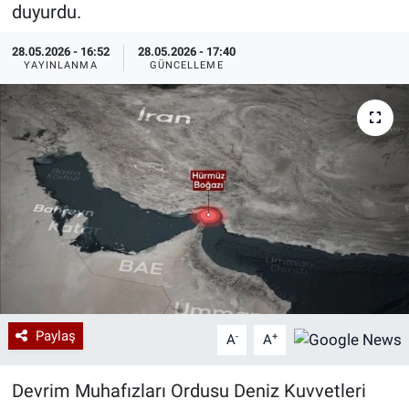
duyurdu.
Özel Haberler
Dünya
Haber Arşivi
28.05.2026 - 16:52
28.05.2026 - 17:40
YAYINLANMA
GÜNCELLEME
Yazarlar
Medya
Özel Haberler
Kadın
Erişim Bilgileri
Sağlık
Teknoloji
Paylaş
-
+
A
A
Ramazan
Devrim Muhafızları Ordusu Deniz Kuvvetleri