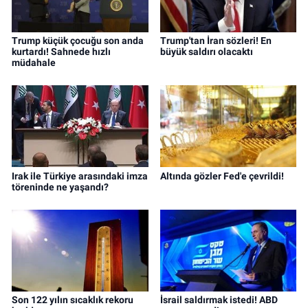
Trump küçük çocuğu son anda
Trump'tan İran sözleri! En
kurtardı! Sahnede hızlı
büyük saldırı olacaktı
müdahale
Irak ile Türkiye arasındaki imza
Altında gözler Fed'e çevrildi!
töreninde ne yaşandı?
Son 122 yılın sıcaklık rekoru
İsrail saldırmak istedi! ABD