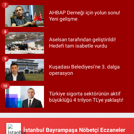
7
AHBAP Derneği için yolun sonu!
Yeni gelişme
8
Aselsan tarafından geliştirildi!
Hedefi tam isabetle vurdu
9
Kuşadası Belediyesi'ne 3. dalga
operasyon
10
Türkiye sigorta sektörünün aktif
büyüklüğü 4 trilyon TL'ye yaklaştı!
İstanbul Bayrampaşa Nöbetçi Eczaneler