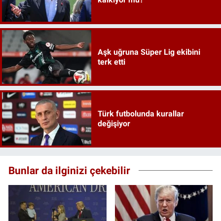
Aşk uğruna Süper Lig ekibini
terk etti
Türk futbolunda kurallar
değişiyor
Bunlar da ilginizi çekebilir