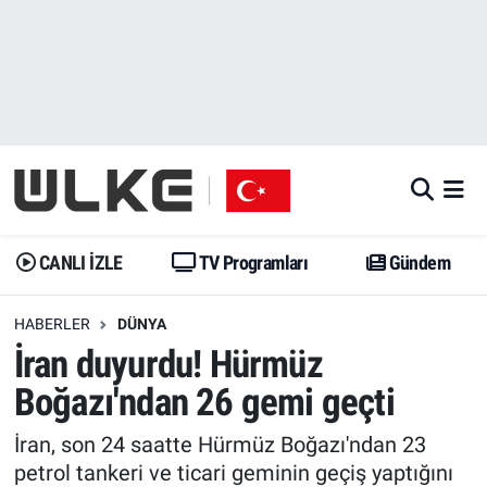
CANLI İZLE
CANLI YAYIN
Nöbetçi Eczaneler
TV Programları
TV Programları
Hava Durumu
Gündem
Gündem
İstanbul Namaz Vakitleri
Dünya
Trend
Trafik Durumu
CANLI İZLE
TV Programları
Gündem
Spor
Yaşam
Süper Lig Puan Durumu ve Fikstür
HABERLER
DÜNYA
İran duyurdu! Hürmüz
Erişim Bilgileri
Erişim Bilgileri
Erişim Bilgileri
Boğazı'ndan 26 gemi geçti
Ekonomi
Spor
Tüm Manşetler
İran, son 24 saatte Hürmüz Boğazı'ndan 23
Trend
Ekonomi
Son Dakika Haberleri
petrol tankeri ve ticari geminin geçiş yaptığını