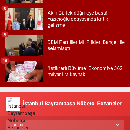
8
Akın Gürlek düğmeye bastı!
Yazıcıoğlu dosyasında kritik
gelişme
9
DEM Partililer MHP lideri Bahçeli ile
selamlaştı
10
"İstikrarlı Büyüme" Ekonomiye 362
milyar lira kaynak
İstanbul Bayrampaşa Nöbetçi Eczaneler