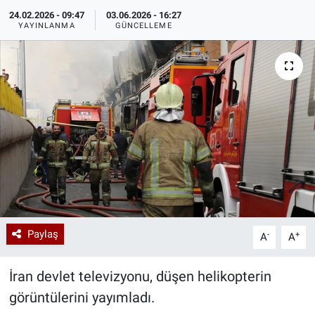
24.02.2026 - 09:47
03.06.2026 - 16:27
Özel Haberler
Dünya
Haber Arşivi
YAYINLANMA
GÜNCELLEME
Yazarlar
Medya
Özel Haberler
Kadın
Erişim Bilgileri
Sağlık
Paylaş
-
+
A
A
Teknoloji
İran devlet televizyonu, düşen helikopterin
Ramazan
görüntülerini yayımladı.