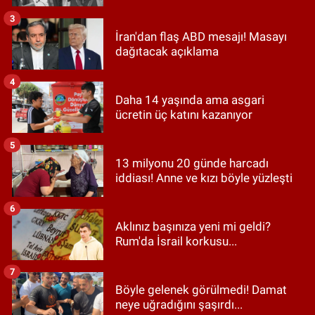
3
İran'dan flaş ABD mesajı! Masayı
dağıtacak açıklama
4
Daha 14 yaşında ama asgari
ücretin üç katını kazanıyor
5
13 milyonu 20 günde harcadı
iddiası! Anne ve kızı böyle yüzleşti
6
Aklınız başınıza yeni mi geldi?
Rum'da İsrail korkusu...
7
Böyle gelenek görülmedi! Damat
neye uğradığını şaşırdı...