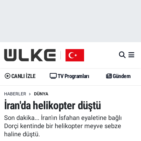
CANLI İZLE
CANLI YAYIN
Nöbetçi Eczaneler
TV Programları
TV Programları
Hava Durumu
Gündem
Gündem
İstanbul Namaz Vakitleri
Dünya
Trend
Trafik Durumu
CANLI İZLE
TV Programları
Gündem
Spor
Yaşam
Süper Lig Puan Durumu ve Fikstür
HABERLER
DÜNYA
İran'da helikopter düştü
Erişim Bilgileri
Erişim Bilgileri
Erişim Bilgileri
Son dakika... İran'ın İsfahan eyaletine bağlı
Ekonomi
Spor
Tüm Manşetler
Dorçi kentinde bir helikopter meyve sebze
haline düştü.
Trend
Ekonomi
Son Dakika Haberleri