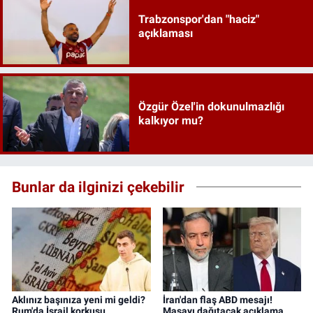
Trabzonspor'dan "haciz"
açıklaması
Özgür Özel'in dokunulmazlığı
kalkıyor mu?
Bunlar da ilginizi çekebilir
Aklınız başınıza yeni mi geldi?
İran'dan flaş ABD mesajı!
Rum'da İsrail korkusu...
Masayı dağıtacak açıklama