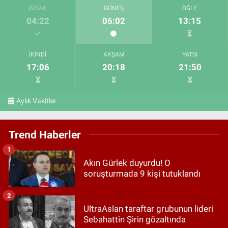
İMSAK
GÜNEŞ
ÖĞLE
04:22
06:02
13:15
İKINDI
AKŞAM
YATSI
17:06
20:18
21:50
Aylık Vakitler
Trend Haberler
1
Akın Gürlek duyurdu! O
soruşturmada 9 kişi tutuklandı
2
UltraAslan taraftar grubunun lideri
Sebahattin Şirin gözaltında