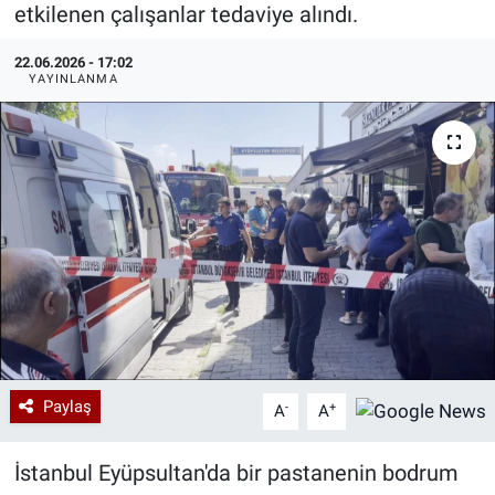
etkilenen çalışanlar tedaviye alındı.
Özel Haberler
Dünya
Haber Arşivi
22.06.2026 - 17:02
YAYINLANMA
Yazarlar
Medya
Özel Haberler
Kadın
Erişim Bilgileri
Sağlık
Teknoloji
Paylaş
-
+
A
A
Ramazan
İstanbul Eyüpsultan'da bir pastanenin bodrum