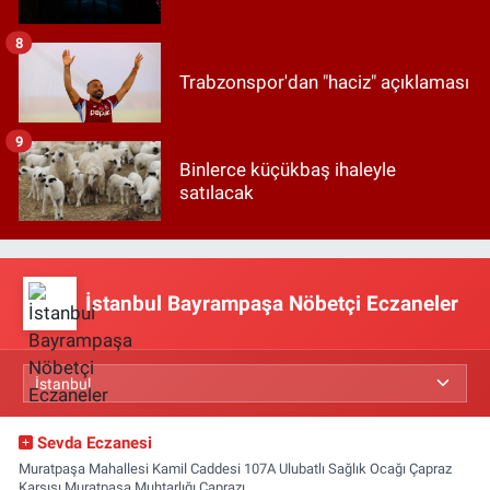
8
Trabzonspor'dan "haciz" açıklaması
9
Binlerce küçükbaş ihaleyle
satılacak
İstanbul Bayrampaşa Nöbetçi Eczaneler
Sevda Eczanesi
Muratpaşa Mahallesi Kamil Caddesi 107A Ulubatlı Sağlık Ocağı Çapraz
Karşısı,Muratpaşa Muhtarlığı Çaprazı