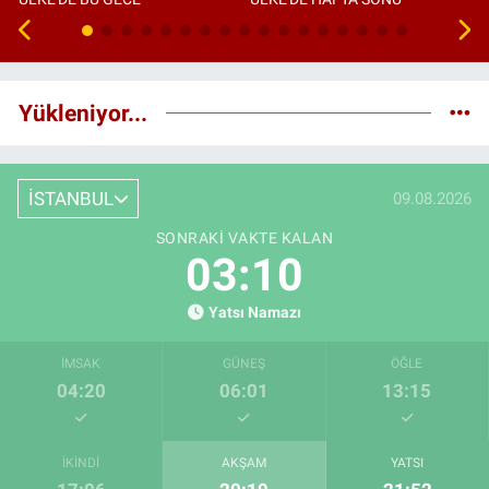
Yükleniyor...
İSTANBUL
09.08.2026
SONRAKI VAKTE KALAN
03:09
Yatsı Namazı
İMSAK
GÜNEŞ
ÖĞLE
04:20
06:01
13:15
İKINDI
AKŞAM
YATSI