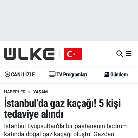
CANLI İZLE
CANLI YAYIN
Nöbetçi Eczaneler
TV Programları
TV Programları
Hava Durumu
Gündem
Gündem
İstanbul Namaz Vakitleri
Dünya
Trend
Trafik Durumu
CANLI İZLE
TV Programları
Gündem
Spor
Yaşam
Süper Lig Puan Durumu ve Fikstür
HABERLER
YAŞAM
İstanbul’da gaz kaçağı! 5 kişi
Erişim Bilgileri
Erişim Bilgileri
Erişim Bilgileri
tedaviye alındı
Ekonomi
Spor
Tüm Manşetler
İstanbul Eyüpsultan'da bir pastanenin bodrum
Trend
Ekonomi
Son Dakika Haberleri
katında doğal gaz kaçağı oluştu. Gazdan