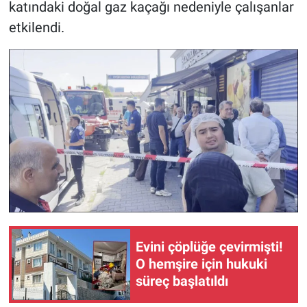
katındaki doğal gaz kaçağı nedeniyle çalışanlar
etkilendi.
Evini çöplüğe çevirmişti!
O hemşire için hukuki
süreç başlatıldı