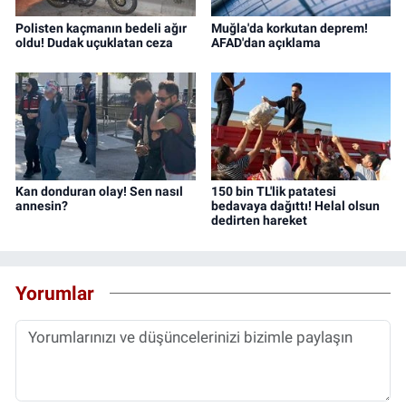
Polisten kaçmanın bedeli ağır
Muğla'da korkutan deprem!
oldu! Dudak uçuklatan ceza
AFAD'dan açıklama
Kan donduran olay! Sen nasıl
150 bin TL'lik patatesi
annesin?
bedavaya dağıttı! Helal olsun
dedirten hareket
Yorumlar