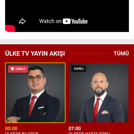
ÜLKE TV YAYIN AKIŞI
TÜMÜ
CANLI
CANLI
00:00
07:00
ÜLKE'DE BU GECE
ÜLKE'DE HAFTA SONU