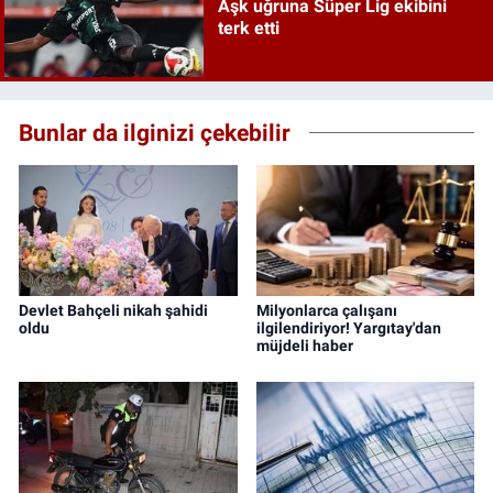
Aşk uğruna Süper Lig ekibini
terk etti
Bunlar da ilginizi çekebilir
Devlet Bahçeli nikah şahidi
Milyonlarca çalışanı
oldu
ilgilendiriyor! Yargıtay'dan
müjdeli haber