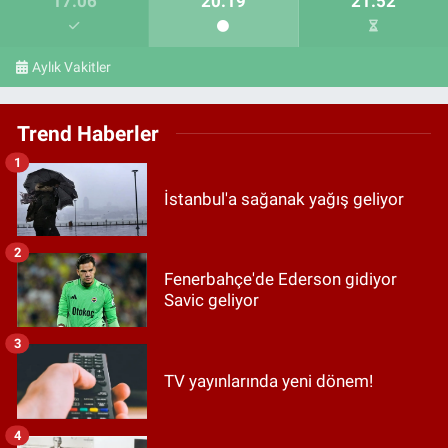
17:06
20:19
21:52
Aylık Vakitler
Trend Haberler
1
İstanbul'a sağanak yağış geliyor
2
Fenerbahçe'de Ederson gidiyor
Savic geliyor
3
TV yayınlarında yeni dönem!
4