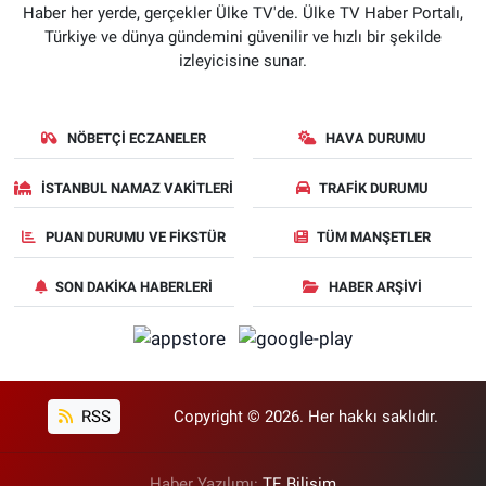
Haber her yerde, gerçekler Ülke TV'de. Ülke TV Haber Portalı,
Türkiye ve dünya gündemini güvenilir ve hızlı bir şekilde
izleyicisine sunar.
NÖBETÇI ECZANELER
HAVA DURUMU
İSTANBUL NAMAZ VAKITLERI
TRAFIK DURUMU
PUAN DURUMU VE FIKSTÜR
TÜM MANŞETLER
SON DAKIKA HABERLERI
HABER ARŞIVI
RSS
Copyright © 2026. Her hakkı saklıdır.
Haber Yazılımı:
TE Bilişim