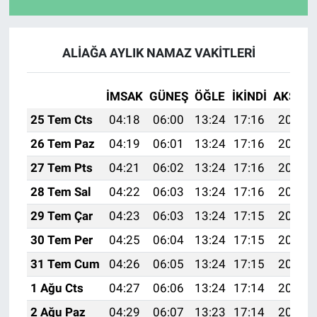
ALİAĞA AYLIK NAMAZ VAKITLERI
İMSAK
GÜNEŞ
ÖĞLE
İKINDI
AKŞAM
25 Tem Cts
04:18
06:00
13:24
17:16
20:37
26 Tem Paz
04:19
06:01
13:24
17:16
20:37
27 Tem Pts
04:21
06:02
13:24
17:16
20:36
28 Tem Sal
04:22
06:03
13:24
17:16
20:35
29 Tem Çar
04:23
06:03
13:24
17:15
20:34
30 Tem Per
04:25
06:04
13:24
17:15
20:33
31 Tem Cum
04:26
06:05
13:24
17:15
20:32
1 Ağu Cts
04:27
06:06
13:24
17:14
20:31
2 Ağu Paz
04:29
06:07
13:23
17:14
20:30