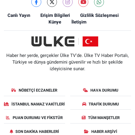
Canlı Yayın
Erişim Bilgileri
Gizlilik Sözleşmesi
Künye
İletişim
Haber her yerde, gerçekler Ülke TV'de. Ülke TV Haber Portalı,
Türkiye ve dünya gündemini güvenilir ve hızlı bir şekilde
izleyicisine sunar.
NÖBETÇI ECZANELER
HAVA DURUMU
İSTANBUL NAMAZ VAKITLERI
TRAFIK DURUMU
PUAN DURUMU VE FIKSTÜR
TÜM MANŞETLER
SON DAKIKA HABERLERI
HABER ARŞIVI