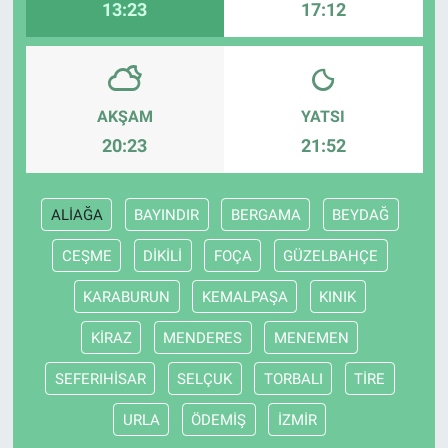
13:23
17:12
AKŞAM
YATSI
20:23
21:52
ALİAĞA
BAYINDIR
BERGAMA
BEYDAĞ
CEŞME
DİKİLİ
FOÇA
GÜZELBAHÇE
KARABURUN
KEMALPAŞA
KINIK
KİRAZ
MENDERES
MENEMEN
SEFERIHİSAR
SELÇUK
TORBALI
TİRE
URLA
ÖDEMİŞ
İZMİR