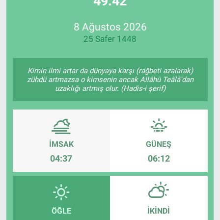
49:42
Özel Haberler
Dünya
Haber Arşivi
8 Ağustos 2026
25 Safer 1448
Yazarlar
Medya
Özel Haberler
Kimin ilmi artar da dünyaya karşı (rağbeti azalarak)
zühdü artmazsa o kimsenin ancak Allâhü Teâlâ'dan
uzaklığı artmış olur. (Hadis-i şerif)
Kadın
Erişim Bilgileri
Sağlık
İMSAK
GÜNEŞ
04:37
06:12
Teknoloji
Ramazan
ÖĞLE
İKINDI