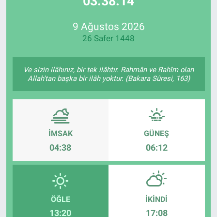
03:38:14
Özel Haberler
Dünya
Haber Arşivi
9 Ağustos 2026
26 Safer 1448
Yazarlar
Medya
Özel Haberler
Ve sizin ilâhınız, bir tek ilâhtır. Rahmân ve Rahîm olan
Allah'tan başka bir ilâh yoktur. (Bakara Sûresi, 163)
Kadın
Erişim Bilgileri
İMSAK
GÜNEŞ
Sağlık
04:38
06:12
Teknoloji
Ramazan
ÖĞLE
İKINDI
13:20
17:08