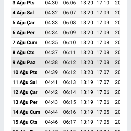
3 Ağu Pts
04:30
06:06
13:20
17:10
20:24
4 Ağu Sal
04:32
06:07
13:20
17:09
20:23
5 Ağu Çar
04:33
06:08
13:20
17:09
20:22
6 Ağu Per
04:34
06:09
13:20
17:09
20:21
7 Ağu Cum
04:35
06:10
13:20
17:08
20:20
8 Ağu Cts
04:37
06:11
13:20
17:08
20:19
9 Ağu Paz
04:38
06:12
13:20
17:08
20:18
10 Ağu Pts
04:39
06:12
13:20
17:07
20:17
11 Ağu Sal
04:41
06:13
13:19
17:07
20:16
12 Ağu Çar
04:42
06:14
13:19
17:06
20:14
13 Ağu Per
04:43
06:15
13:19
17:06
20:13
14 Ağu Cum
04:44
06:16
13:19
17:05
20:12
15 Ağu Cts
04:46
06:17
13:19
17:05
20:11