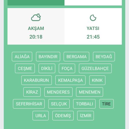
AKŞAM
YATSI
20:18
21:45
ALİAĞA
BAYINDIR
BERGAMA
BEYDAĞ
CEŞME
DİKİLİ
FOÇA
GÜZELBAHÇE
KARABURUN
KEMALPAŞA
KINIK
KİRAZ
MENDERES
MENEMEN
SEFERIHİSAR
SELÇUK
TORBALI
TİRE
URLA
ÖDEMİŞ
İZMİR