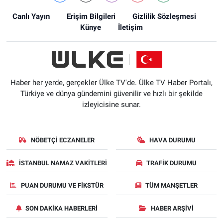
Canlı Yayın
Erişim Bilgileri
Gizlilik Sözleşmesi
Künye
İletişim
Haber her yerde, gerçekler Ülke TV'de. Ülke TV Haber Portalı,
Türkiye ve dünya gündemini güvenilir ve hızlı bir şekilde
izleyicisine sunar.
NÖBETÇI ECZANELER
HAVA DURUMU
İSTANBUL NAMAZ VAKITLERI
TRAFIK DURUMU
PUAN DURUMU VE FIKSTÜR
TÜM MANŞETLER
SON DAKIKA HABERLERI
HABER ARŞIVI