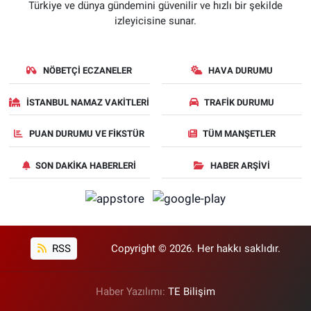
Türkiye ve dünya gündemini güvenilir ve hızlı bir şekilde
izleyicisine sunar.
NÖBETÇI ECZANELER
HAVA DURUMU
İSTANBUL NAMAZ VAKITLERI
TRAFIK DURUMU
PUAN DURUMU VE FIKSTÜR
TÜM MANŞETLER
SON DAKIKA HABERLERI
HABER ARŞIVI
RSS
Copyright © 2026. Her hakkı saklıdır.
Haber Yazılımı:
TE Bilişim