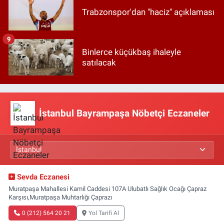
Trabzonspor'dan "haciz" açıklaması
9
Binlerce küçükbaş ihaleyle
satılacak
İstanbul Bayrampaşa Nöbetçi Eczaneler
Sevda Eczanesi
Muratpaşa Mahallesi Kamil Caddesi 107A Ulubatlı Sağlık Ocağı Çapraz
Karşısı,Muratpaşa Muhtarlığı Çaprazı
0 (212) 564 20 21
Yol Tarifi Al