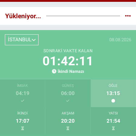
Yükleniyor...
İSTANBUL
08.08.2026
SONRAKI VAKTE KALAN
01:42:10
İkindi Namazı
İMSAK
GÜNEŞ
ÖĞLE
04:19
06:00
13:15
İKINDI
AKŞAM
YATSI
17:07
20:20
21:54