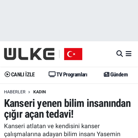
CANLI İZLE
CANLI YAYIN
Nöbetçi Eczaneler
TV Programları
TV Programları
Hava Durumu
Gündem
Gündem
İstanbul Namaz Vakitleri
Dünya
Trend
Trafik Durumu
CANLI İZLE
TV Programları
Gündem
Spor
Yaşam
Süper Lig Puan Durumu ve Fikstür
HABERLER
KADIN
Kanseri yenen bilim insanından
Erişim Bilgileri
Erişim Bilgileri
Erişim Bilgileri
çığır açan tedavi!
Ekonomi
Spor
Tüm Manşetler
Kanseri atlatan ve kendisini kanser
Trend
Ekonomi
Son Dakika Haberleri
çalışmalarına adayan bilim insanı Yasemin