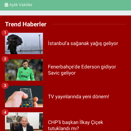
Aylık Vakitler
Trend Haberler
1
İstanbul'a sağanak yağış geliyor
2
Fenerbahçe'de Ederson gidiyor
Savic geliyor
3
TV yayınlarında yeni dönem!
4
CHP'li başkan İlkay Çiçek
tutuklandı mı?