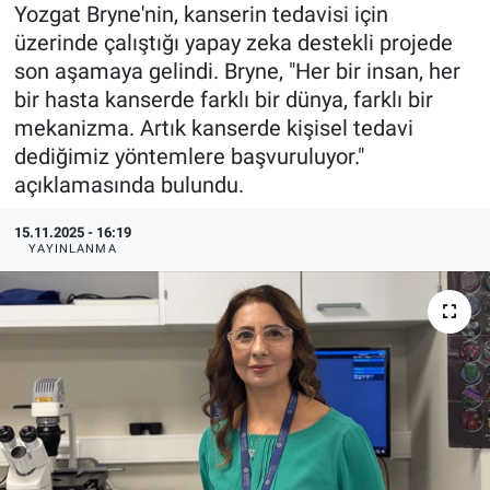
Yozgat Bryne'nin, kanserin tedavisi için
Özel Haberler
Dünya
Haber Arşivi
üzerinde çalıştığı yapay zeka destekli projede
son aşamaya gelindi. Bryne, "Her bir insan, her
Yazarlar
Medya
bir hasta kanserde farklı bir dünya, farklı bir
mekanizma. Artık kanserde kişisel tedavi
Özel Haberler
dediğimiz yöntemlere başvuruluyor."
açıklamasında bulundu.
Kadın
15.11.2025 - 16:19
YAYINLANMA
Erişim Bilgileri
Sağlık
Teknoloji
Ramazan