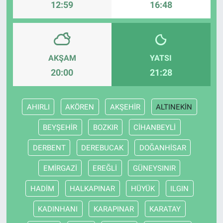
12:59
16:48
AKŞAM
YATSI
20:00
21:28
AHIRLI
AKÖREN
AKŞEHİR
ALTINEKİN
BEYŞEHİR
BOZKIR
CİHANBEYLİ
DERBENT
DEREBUCAK
DOĞANHİSAR
EMİRGAZİ
EREĞLİ
GÜNEYSINIR
HADİM
HALKAPINAR
HÜYÜK
ILGIN
KADINHANI
KARAPINAR
KARATAY