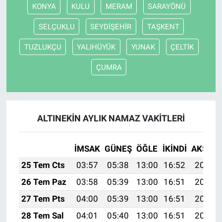
KONYA
KULU
MERAM
SARAYÖNÜ
SELÇUKLU
SEYDİŞEHİR
TAŞKENT
TUZLUKÇU
YALIHÜYÜK
YUNAK
ÇELTİK
ÇUMRA
ALTINEKİN AYLIK NAMAZ VAKITLERI
İMSAK
GÜNEŞ
ÖĞLE
İKINDI
AKŞAM
25 Tem Cts
03:57
05:38
13:00
16:52
20:13
26 Tem Paz
03:58
05:39
13:00
16:51
20:12
27 Tem Pts
04:00
05:39
13:00
16:51
20:11
28 Tem Sal
04:01
05:40
13:00
16:51
20:10