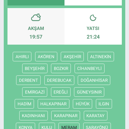
AKŞAM
YATSI
19:57
21:24
AHIRLI
AKÖREN
AKŞEHİR
ALTINEKİN
BEYŞEHİR
BOZKIR
CİHANBEYLİ
DERBENT
DEREBUCAK
DOĞANHİSAR
EMİRGAZİ
EREĞLİ
GÜNEYSINIR
HADİM
HALKAPINAR
HÜYÜK
ILGIN
KADINHANI
KARAPINAR
KARATAY
KONYA
KULU
MERAM
SARAYÖNÜ