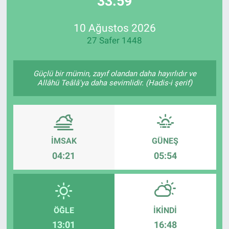
33:59
Özel Haberler
Dünya
Haber Arşivi
10 Ağustos 2026
27 Safer 1448
Yazarlar
Medya
Özel Haberler
Güçlü bir mümin, zayıf olandan daha hayırlıdır ve
Allâhü Teâlâ'ya daha sevimlidir. (Hadis-i şerif)
Kadın
Erişim Bilgileri
İMSAK
GÜNEŞ
Sağlık
04:21
05:54
Teknoloji
Ramazan
ÖĞLE
İKINDI
13:01
16:48