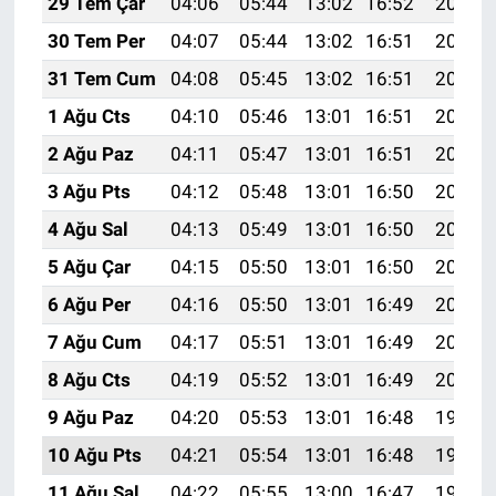
29 Tem Çar
04:06
05:44
13:02
16:52
20:10
30 Tem Per
04:07
05:44
13:02
16:51
20:09
31 Tem Cum
04:08
05:45
13:02
16:51
20:08
1 Ağu Cts
04:10
05:46
13:01
16:51
20:07
2 Ağu Paz
04:11
05:47
13:01
16:51
20:06
3 Ağu Pts
04:12
05:48
13:01
16:50
20:05
4 Ağu Sal
04:13
05:49
13:01
16:50
20:04
5 Ağu Çar
04:15
05:50
13:01
16:50
20:03
6 Ağu Per
04:16
05:50
13:01
16:49
20:02
7 Ağu Cum
04:17
05:51
13:01
16:49
20:01
8 Ağu Cts
04:19
05:52
13:01
16:49
20:00
9 Ağu Paz
04:20
05:53
13:01
16:48
19:58
10 Ağu Pts
04:21
05:54
13:01
16:48
19:57
11 Ağu Sal
04:22
05:55
13:00
16:47
19:56