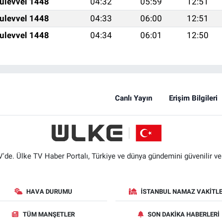
ulevvel 1448
04:32
05:59
12:51
ulevvel 1448
04:33
06:00
12:51
ulevvel 1448
04:34
06:01
12:50
Canlı Yayın
Erişim Bilgileri
'de. Ülke TV Haber Portalı, Türkiye ve dünya gündemini güvenilir ve hı
HAVA DURUMU
İSTANBUL NAMAZ VAKITLE
TÜM MANŞETLER
SON DAKIKA HABERLERI