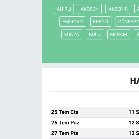
AHIRLI
AKÖREN
AKŞEHİR
EMİRGAZİ
EREĞLİ
GÜNEYSI
KONYA
KULU
MERAM
H
25 Tem Cts
11 S
26 Tem Paz
12 S
27 Tem Pts
13 S