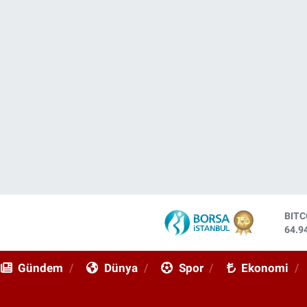
BIT
64.9
DOL
47,7
Gündem
Dünya
Spor
Ekonomi
EUR
55,2
STE