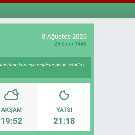
811
%0.38
M ALTIN
.55
%0.03
T100
79
%-14
8 Ağustos 2026
25 Safer 1448
lini tutan kimseye müjdeler olsun. (Hadis-i
AKŞAM
YATSI
19:52
21:18