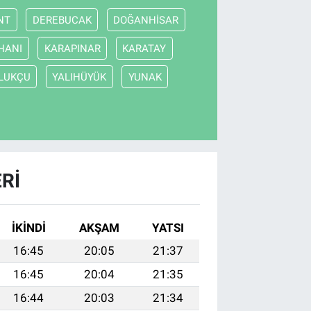
NT
DEREBUCAK
DOĞANHİSAR
HANI
KARAPINAR
KARATAY
LUKÇU
YALIHÜYÜK
YUNAK
RI
İKINDI
AKŞAM
YATSI
16:45
20:05
21:37
16:45
20:04
21:35
16:44
20:03
21:34