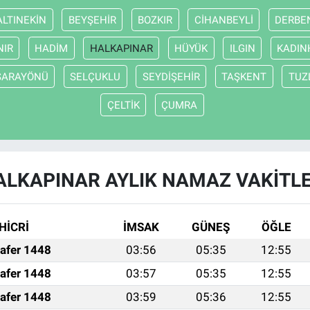
ALTINEKİN
BEYŞEHİR
BOZKIR
CİHANBEYLİ
DERBE
NIR
HADİM
HALKAPINAR
HÜYÜK
ILGIN
KADIN
SARAYÖNÜ
SELÇUKLU
SEYDİŞEHİR
TAŞKENT
TUZ
ÇELTİK
ÇUMRA
ALKAPINAR AYLIK NAMAZ VAKITLE
HİCRİ
İMSAK
GÜNEŞ
ÖĞLE
afer 1448
03:56
05:35
12:55
afer 1448
03:57
05:35
12:55
afer 1448
03:59
05:36
12:55