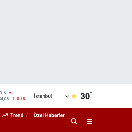
°
COIN
30
İstanbul
44,08
%-0.18
AR
436
%0.18
Trend
Özel Haberler
O
510
%0.32
RLİN