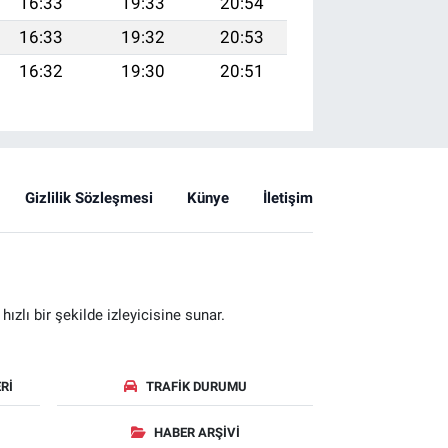
16:33
19:33
20:54
16:33
19:32
20:53
16:32
19:30
20:51
Gizlilik Sözleşmesi
Künye
İletişim
zlı bir şekilde izleyicisine sunar.
RI
TRAFIK DURUMU
HABER ARŞIVI