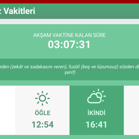
64,4
GRA
Vakitleri
6660
BİS
13.7
AKŞAM VAKTINE KALAN SÜRE
03:07:30
k eden (zekât ve sadakasını veren), fuzûlî (boş ve lüzumsuz) sözden di
şerif)
ÖĞLE
İKINDI
12:54
16:41