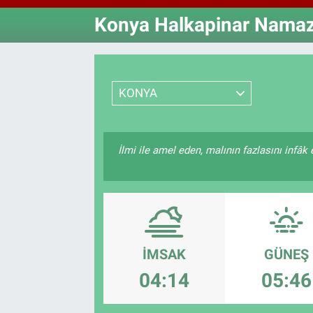
Konya Halkapinar Namaz 
Özel Haberler
Dünya
Haber Arşivi
Yazarlar
Medya
KONYA
Özel Haberler
Kadın
İlmi ile amel eden, malının fazlasını infâ
Erişim Bilgileri
Sağlık
Teknoloji
İMSAK
GÜNEŞ
Ramazan
04:14
05:46