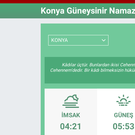
Konya Güneysinir Namaz 
Özel Haberler
Dünya
Haber Arşivi
Yazarlar
Medya
KONYA
Özel Haberler
Kadın
Kâdılar üçtür. Bunlardan ikisi Cehenn
Cehennem'dedir. Bir kâdı bilmeksizin hüküm 
Erişim Bilgileri
Sağlık
Teknoloji
İMSAK
GÜNEŞ
Ramazan
04:21
05:53