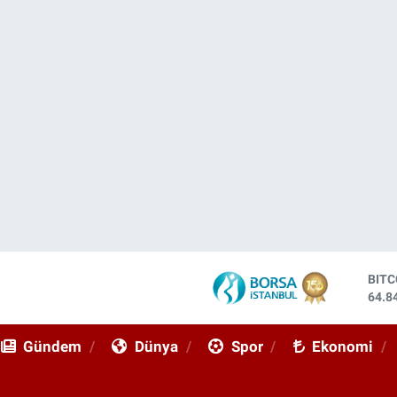
BIT
64.8
DOL
47,7
EUR
55,2
Gündem
Dünya
Spor
Ekonomi
STE
64,4
GRA