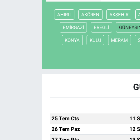
AHIRLI
AKÖREN
AKŞEHİR
EMİRGAZİ
EREĞLİ
GÜNEYSI
KONYA
KULU
MERAM
G
25 Tem Cts
11 S
26 Tem Paz
12 S
27 Tem Pts
13 S