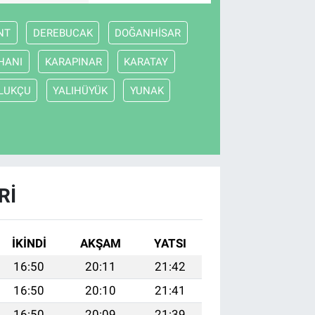
NT
DEREBUCAK
DOĞANHİSAR
HANI
KARAPINAR
KARATAY
LUKÇU
YALIHÜYÜK
YUNAK
RI
İKINDI
AKŞAM
YATSI
16:50
20:11
21:42
16:50
20:10
21:41
16:50
20:09
21:39