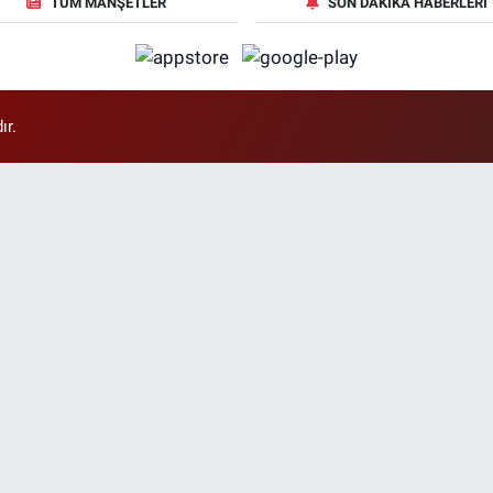
TÜM MANŞETLER
SON DAKIKA HABERLERI
ır.