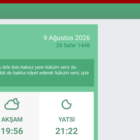
.55
%0
T100
79
%-14
9 Ağustos 2026
26 Safer 1448
 bile bile haksız yere hüküm verir, bu
âdı da hakka riâyet ederek hüküm verir, işte
AKŞAM
YATSI
19:56
21:22