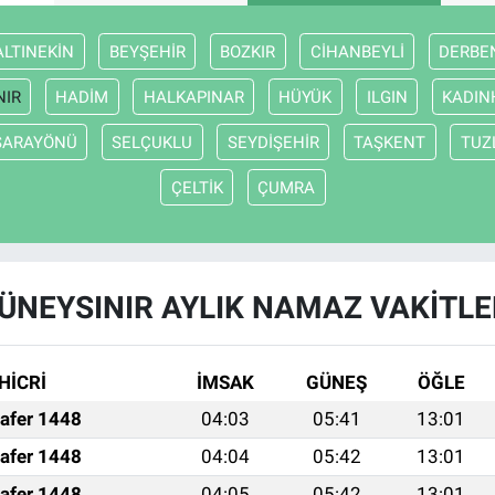
ALTINEKİN
BEYŞEHİR
BOZKIR
CİHANBEYLİ
DERBE
NIR
HADİM
HALKAPINAR
HÜYÜK
ILGIN
KADIN
SARAYÖNÜ
SELÇUKLU
SEYDİŞEHİR
TAŞKENT
TUZ
ÇELTİK
ÇUMRA
ÜNEYSINIR AYLIK NAMAZ VAKITLE
HİCRİ
İMSAK
GÜNEŞ
ÖĞLE
afer 1448
04:03
05:41
13:01
afer 1448
04:04
05:42
13:01
afer 1448
04:05
05:42
13:01