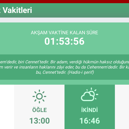
6660
Vakitleri
BİS
13.7
AKŞAM VAKTINE KALAN SÜRE
01:53:55
em'dedir, biri Cennet'tedir. Bir adam, verdiği hükmün haksız olduğunu
verir ve insanların haklarını zâyi eder, bu da Cehennem'dedir. Bir k
bu, Cennet'tedir. (Hadis-i şerif)
ÖĞLE
İKINDI
13:00
16:46