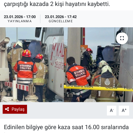
çarpıştığı kazada 2 kişi hayatını kaybetti.
Özel Haberler
Dünya
Haber Arşivi
23.01.2026 - 17:00
23.01.2026 - 17:42
YAYINLANMA
GÜNCELLEME
Yazarlar
Medya
Özel Haberler
Kadın
Erişim Bilgileri
Sağlık
Teknoloji
Paylaş
-
+
A
A
Ramazan
Edinilen bilgiye göre kaza saat 16.00 sıralarında