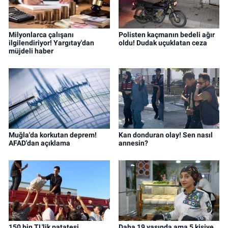
Milyonlarca çalışanı
Polisten kaçmanın bedeli ağır
ilgilendiriyor! Yargıtay'dan
oldu! Dudak uçuklatan ceza
müjdeli haber
Muğla'da korkutan deprem!
Kan donduran olay! Sen nasıl
AFAD'dan açıklama
annesin?
150 bin TL'lik patatesi
Daha 19 yaşında ama 5 kişiye