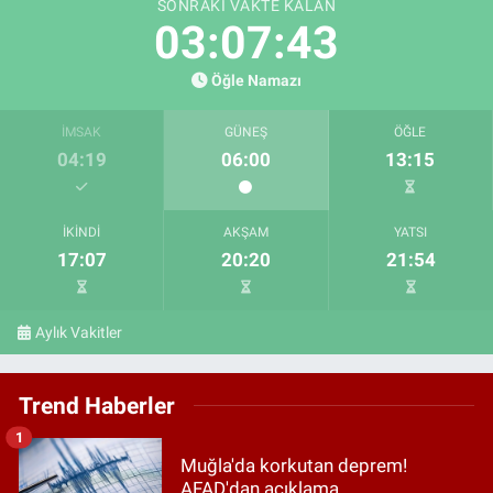
SONRAKI VAKTE KALAN
03:07:42
Öğle Namazı
İMSAK
GÜNEŞ
ÖĞLE
04:19
06:00
13:15
İKINDI
AKŞAM
YATSI
17:07
20:20
21:54
Aylık Vakitler
Trend Haberler
1
Muğla'da korkutan deprem!
AFAD'dan açıklama