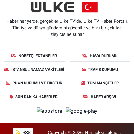
Haber her yerde, gerçekler Ülke TV'de. Ülke TV Haber Portalı,
Türkiye ve dünya gündemini güvenilir ve hızlı bir şekilde
izleyicisine sunar.
NÖBETÇI ECZANELER
HAVA DURUMU
İSTANBUL NAMAZ VAKITLERI
TRAFIK DURUMU
PUAN DURUMU VE FIKSTÜR
TÜM MANŞETLER
SON DAKIKA HABERLERI
HABER ARŞIVI
RSS
Copyright © 2026. Her hakkı saklıdır.