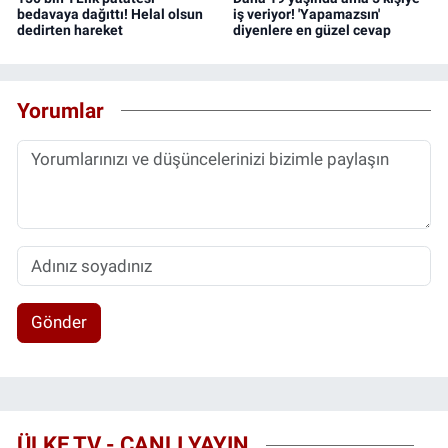
bedavaya dağıttı! Helal olsun
iş veriyor! 'Yapamazsın'
dedirten hareket
diyenlere en güzel cevap
Yorumlar
Gönder
ÜLKE TV - CANLI YAYIN