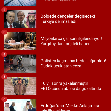
2
Bölgede dengeler değişecek!
Türkiye de imzaladı
3
Milyonlarca çalışanı ilgilendiriyor!
Yargıtay'dan müjdeli haber
4
Polisten kaçmanın bedeli ağır oldu!
Dudak uçuklatan ceza
5
10 yıl sonra yakalanmıştı!
FETÖ'cünün ablası da gözaltında
6
Erdoğan'dan 'Mekke Anlaşması'
için ilk açıklama