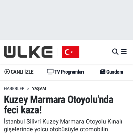
CANLI İZLE
CANLI YAYIN
Nöbetçi Eczaneler
TV Programları
TV Programları
Hava Durumu
Gündem
Gündem
İstanbul Namaz Vakitleri
Dünya
Trend
Trafik Durumu
CANLI İZLE
TV Programları
Gündem
Spor
Yaşam
Süper Lig Puan Durumu ve Fikstür
HABERLER
YAŞAM
Kuzey Marmara Otoyolu'nda
Erişim Bilgileri
Erişim Bilgileri
Erişim Bilgileri
feci kaza!
Ekonomi
Spor
Tüm Manşetler
İstanbul Silivri Kuzey Marmara Otoyolu Kınalı
Trend
Ekonomi
Son Dakika Haberleri
gişelerinde yolcu otobüsüyle otomobilin