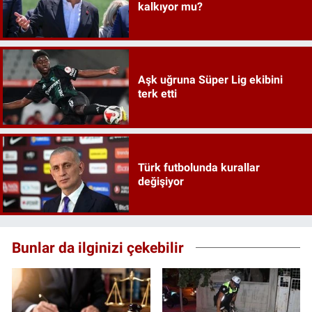
kalkıyor mu?
Aşk uğruna Süper Lig ekibini
terk etti
Türk futbolunda kurallar
değişiyor
Bunlar da ilginizi çekebilir