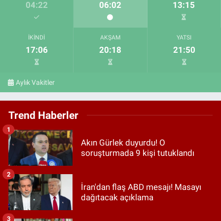
04:22
06:02
13:15
İKINDI
AKŞAM
YATSI
17:06
20:18
21:50
Aylık Vakitler
Trend Haberler
1
Akın Gürlek duyurdu! O
soruşturmada 9 kişi tutuklandı
2
İran'dan flaş ABD mesajı! Masayı
dağıtacak açıklama
3