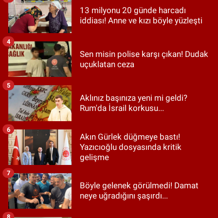
13 milyonu 20 günde harcadı
iddiası! Anne ve kızı böyle yüzleşti
4
Sen misin polise karşı çıkan! Dudak
uçuklatan ceza
5
Aklınız başınıza yeni mi geldi?
Rum'da İsrail korkusu...
6
Akın Gürlek düğmeye bastı!
Yazıcıoğlu dosyasında kritik
gelişme
7
Böyle gelenek görülmedi! Damat
neye uğradığını şaşırdı...
8