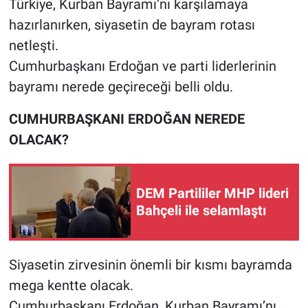
Türkiye, Kurban Bayramı’nı karşılamaya
hazırlanırken, siyasetin de bayram rotası
netleşti.
Cumhurbaşkanı Erdoğan ve parti liderlerinin
bayramı nerede geçireceği belli oldu.
CUMHURBAŞKANI ERDOĞAN NEREDE
OLACAK?
DEM Partililer MHP lideri
Bahçeli ile selamlaştı
Siyasetin zirvesinin önemli bir kısmı bayramda
mega kentte olacak.
Cumhurbaşkanı Erdoğan, Kurban Bayramı’nı