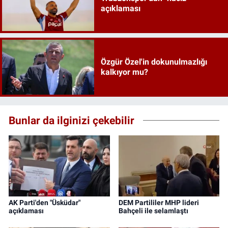
açıklaması
Özgür Özel'in dokunulmazlığı
kalkıyor mu?
Bunlar da ilginizi çekebilir
AK Parti'den "Üsküdar"
DEM Partililer MHP lideri
açıklaması
Bahçeli ile selamlaştı