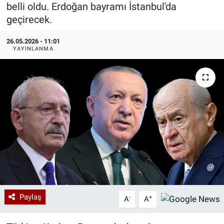
belli oldu. Erdoğan bayramı İstanbul'da
Özel Haberler
Dünya
Haber Arşivi
geçirecek.
26.05.2026 - 11:01
Yazarlar
Medya
YAYINLANMA
Özel Haberler
Kadın
Erişim Bilgileri
Sağlık
Teknoloji
Ramazan
Paylaş
-
+
A
A