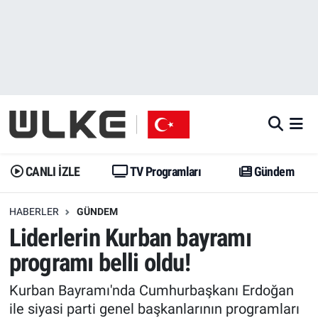
CANLI İZLE
CANLI YAYIN
Nöbetçi Eczaneler
TV Programları
TV Programları
Hava Durumu
Gündem
Gündem
İstanbul Namaz Vakitleri
Dünya
Trend
Trafik Durumu
CANLI İZLE
TV Programları
Gündem
Spor
Yaşam
Süper Lig Puan Durumu ve Fikstür
HABERLER
GÜNDEM
Liderlerin Kurban bayramı
Erişim Bilgileri
Erişim Bilgileri
Erişim Bilgileri
programı belli oldu!
Ekonomi
Spor
Tüm Manşetler
Kurban Bayramı'nda Cumhurbaşkanı Erdoğan
Trend
Ekonomi
Son Dakika Haberleri
ile siyasi parti genel başkanlarının programları