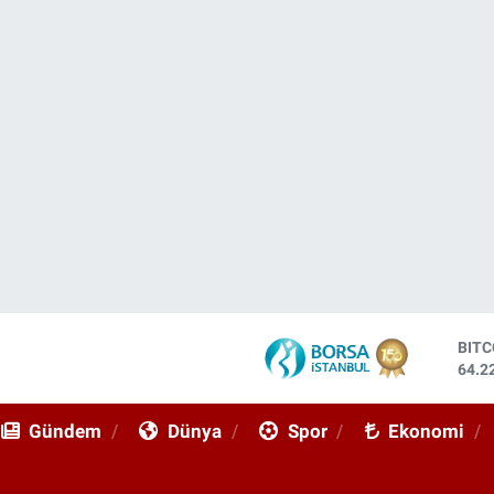
DOL
47,7
EUR
55,0
Gündem
Dünya
Spor
Ekonomi
STE
64,2
GRA