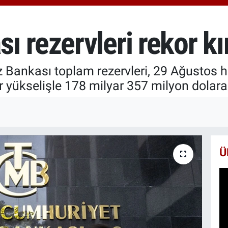
6510
BİS
13.7
 rezervleri rekor kır
BIT
64.2
 Bankası toplam rezervleri, 29 Ağustos h
 yükselişle 178 milyar 357 milyon dolara 
Ü