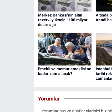
Merkez Bankası'nın altın
Altında 
rezervi yükseldi! 100 milyar
trendi ba
doları aştı
Emekli ve memur emeklisi ne
İstanbul
kadar zam alacak?
tarihi re
zamanlar
Yorumlar