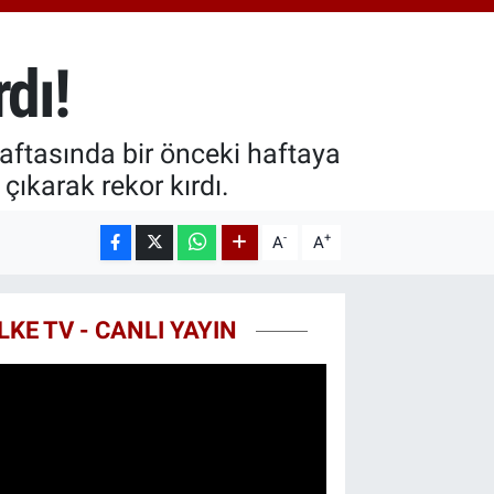
.40
%0.45
T100
99
%70
dı!
COIN
25,61
%-0.63
aftasında bir önceki haftaya
çıkarak rekor kırdı.
-
+
A
A
LKE TV - CANLI YAYIN