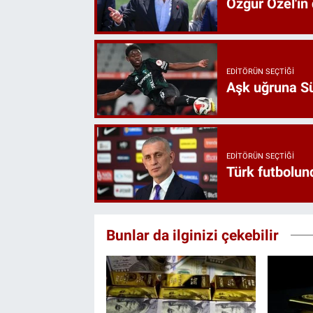
Özgür Özel'in
EDITÖRÜN SEÇTIĞI
Aşk uğruna Süp
EDITÖRÜN SEÇTIĞI
Türk futbolund
Bunlar da ilginizi çekebilir