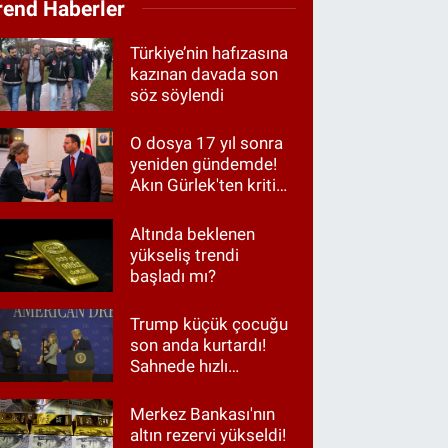
rend Haberler
Türkiye’nin hafızasına
kazınan davada son
söz söylendi
O dosya 17 yıl sonra
yeniden gündemde!
Akın Gürlek'ten kritik
görüşme
Altında beklenen
yükseliş trendi
başladı mı?
Trump küçük çocuğu
son anda kurtardı!
Sahnede hızlı
müdahale
Merkez Bankası'nın
altın rezervi yükseldi!