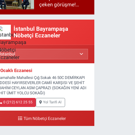
çeken görüşme!
Basına kapalı
gerçekleşti
İstanbul Bayrampaşa
Nöbetçi Eczaneler
Ocaklı Eczanesi
tamahalle Mahallesi Çığ Sokak 46 50C DEMİRKAPI
DDESİ HAYIRSEVERLER CAMİİ KARŞISI VE ŞEHİT
RAHİM CEYLAN ASM ÇAPRAZI (SOKAĞIN YENİ ADI
HİT ÜMİT YOLCU SOKAĞI)
0 (212) 612 25 55
Yol Tarifi Al
Tüm Nöbetçi Eczaneler