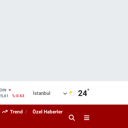
°
AR
24
İstanbul
143
%0.16
O
317
%-0.02
Trend
Özel Haberler
RLİN
463
%0.07
M ALTIN