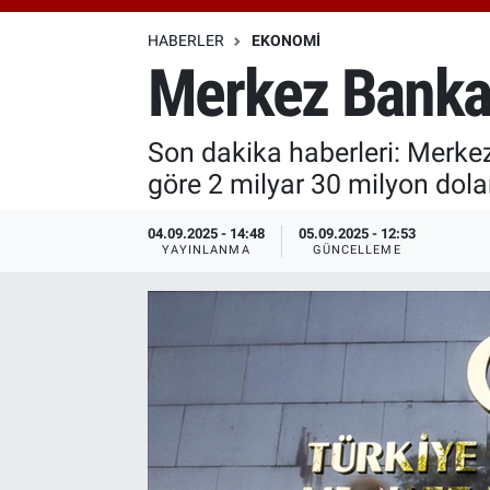
Özel Haberler
Dünya
Haber Arşivi
HABERLER
EKONOMI
Merkez Bankası
Yazarlar
Medya
Son dakika haberleri: Merkez
Özel Haberler
göre 2 milyar 30 milyon dolar
Kadın
04.09.2025 - 14:48
05.09.2025 - 12:53
YAYINLANMA
GÜNCELLEME
Erişim Bilgileri
Sağlık
Teknoloji
Ramazan