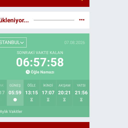
ükleniyor...
İSTANBUL
07.08.2026
SONRAKI VAKTE KALAN
06:57:57
Öğle Namazı
AK
GÜNEŞ
ÖĞLE
İKINDI
AKŞAM
YATSI
17
05:59
13:15
17:07
20:21
21:56
Aylık Vakitler