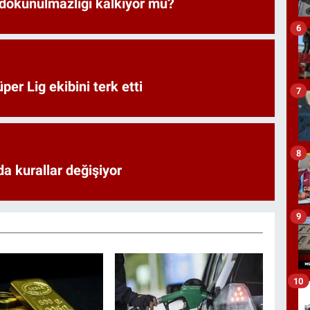
 dokunulmazlığı kalkıyor mu?
6
er Lig ekibini terk etti
7
8
a kurallar değişiyor
9
10