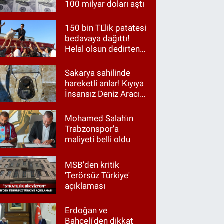
100 milyar doları aştı
150 bin TL'lik patatesi
bedavaya dağıttı!
Helal olsun dedirten
hareket
Sakarya sahilinde
hareketli anlar! Kıyıya
İnsansız Deniz Aracı
vurdu
Mohamed Salah'ın
Trabzonspor'a
maliyeti belli oldu
MSB'den kritik
'Terörsüz Türkiye'
açıklaması
Erdoğan ve
Bahçeli'den dikkat