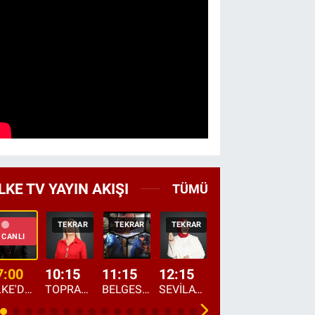
LKE TV YAYIN AKIŞI
TÜMÜ
TEKRAR
TEKRAR
TEKRAR
CANLI
HABER
CANLI
7:00
10:15
11:15
12:15
13:00
13:45
ÜLKE'DE BU SABAH
TOPRAKTAN SOFRAYA
BELGESEL: "ÜLKE'NİN ALIN TERİ"
SEVİLAY SUNGUR İLE ELİMİN BEREKETİ
ÖĞLE AJANSI
ÜLKE'DEN HABE