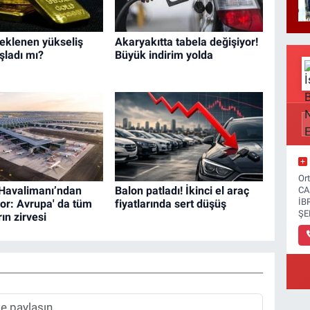
beklenen yükseliş
Akaryakıtta tabela değişiyor!
şladı mı?
Büyük indirim yolda
Or
 Havalimanı’ndan
Balon patladı! İkinci el araç
CA
İB
kor: Avrupa' da tüm
fiyatlarında sert düşüş
ŞE
ın zirvesi