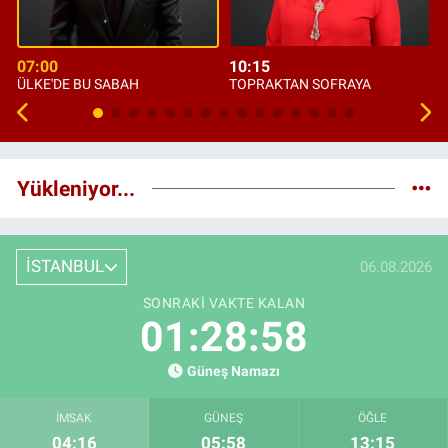
07:00
10:15
ÜLKE'DE BU SABAH
TOPRAKTAN SOFRAYA
Yükleniyor...
İSTANBUL
06.08.2026
SONRAKI VAKTE KALAN
01:28:57
Güneş Namazı
İMSAK
GÜNEŞ
ÖĞLE
04:16
05:58
13:15