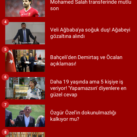
Mohamed Salah transferinde mutlu
son
4
Veli Ağbaba'ya soğuk duş! Ağabeyi
gözaltına alındı
5
Bahçeli'den Demirtaş ve Öcalan
açıklaması!
6
Daha 19 yaşında ama 5 kişiye iş
veriyor! 'Yapamazsın' diyenlere en
güzel cevap
7
Özgür Özel'in dokunulmazlığı
kalkıyor mu?
8