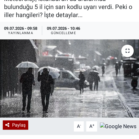
bulunduğu 5 il için sarı kodlu uyarı verdi. Peki o
Özel Haberler
Dünya
Haber Arşivi
iller hangileri? İşte detaylar...
Yazarlar
Medya
09.07.2026 - 09:58
09.07.2026 - 10:46
YAYINLANMA
GÜNCELLEME
Özel Haberler
Kadın
Erişim Bilgileri
Sağlık
Teknoloji
Ramazan
Paylaş
-
+
A
A