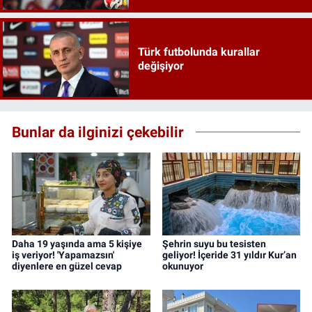
Türk futbolunda kurallar
değişiyor
Bunlar da ilginizi çekebilir
Daha 19 yaşında ama 5 kişiye
Şehrin suyu bu tesisten
iş veriyor! 'Yapamazsın'
geliyor! İçeride 31 yıldır Kur’an
diyenlere en güzel cevap
okunuyor