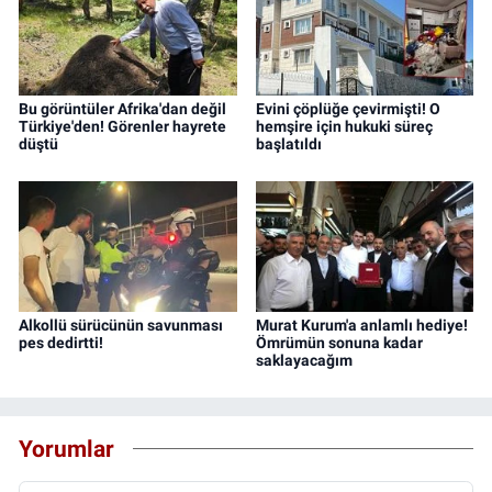
Bu görüntüler Afrika'dan değil
Evini çöplüğe çevirmişti! O
Türkiye'den! Görenler hayrete
hemşire için hukuki süreç
düştü
başlatıldı
Alkollü sürücünün savunması
Murat Kurum'a anlamlı hediye!
pes dedirtti!
Ömrümün sonuna kadar
saklayacağım
Yorumlar