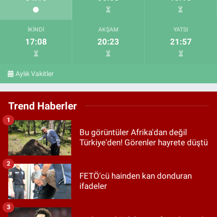
İKINDI
AKŞAM
YATSI
17:08
20:23
21:57
Aylık Vakitler
Trend Haberler
1
Bu görüntüler Afrika'dan değil
Türkiye'den! Görenler hayrete düştü
2
FETÖ'cü hainden kan donduran
ifadeler
3