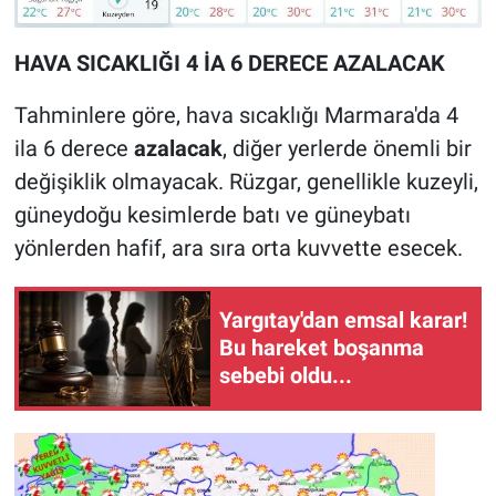
HAVA SICAKLIĞI 4 İA 6 DERECE AZALACAK
Tahminlere göre, hava sıcaklığı Marmara'da 4
ila 6 derece
azalacak
, diğer yerlerde önemli bir
değişiklik olmayacak. Rüzgar, genellikle kuzeyli,
güneydoğu kesimlerde batı ve güneybatı
yönlerden hafif, ara sıra orta kuvvette esecek.
Yargıtay'dan emsal karar!
Bu hareket boşanma
sebebi oldu...