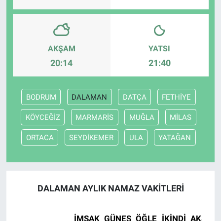
AKŞAM
YATSI
20:14
21:40
BODRUM
DALAMAN
DATÇA
FETHİYE
KÖYCEĞİZ
MARMARİS
MUĞLA
MİLAS
ORTACA
SEYDİKEMER
ULA
YATAĞAN
DALAMAN AYLIK NAMAZ VAKITLERI
İMSAK
GÜNEŞ
ÖĞLE
İKINDI
AKŞAM