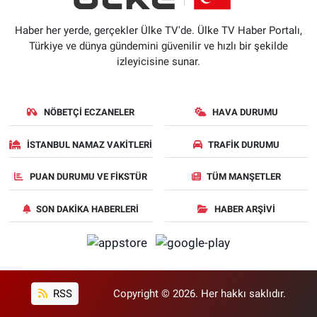
Haber her yerde, gerçekler Ülke TV'de. Ülke TV Haber Portalı,
Türkiye ve dünya gündemini güvenilir ve hızlı bir şekilde
izleyicisine sunar.
NÖBETÇI ECZANELER
HAVA DURUMU
İSTANBUL NAMAZ VAKITLERI
TRAFIK DURUMU
PUAN DURUMU VE FIKSTÜR
TÜM MANŞETLER
SON DAKIKA HABERLERI
HABER ARŞIVI
RSS
Copyright © 2026. Her hakkı saklıdır.