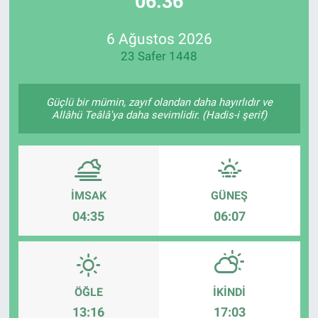
06:36
Özel Haberler
Dünya
Haber Arşivi
6 Ağustos 2026
23 Safer 1448
Yazarlar
Medya
Özel Haberler
Güçlü bir mümin, zayıf olandan daha hayırlıdır ve
Allâhü Teâlâ'ya daha sevimlidir. (Hadis-i şerif)
Kadın
Erişim Bilgileri
İMSAK
GÜNEŞ
Sağlık
04:35
06:07
Teknoloji
Ramazan
ÖĞLE
İKINDI
13:16
17:03