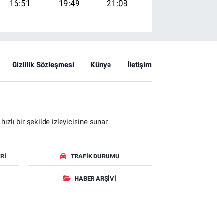
16:51
19:49
21:08
Gizlilik Sözleşmesi
Künye
İletişim
zlı bir şekilde izleyicisine sunar.
RI
TRAFIK DURUMU
HABER ARŞIVI