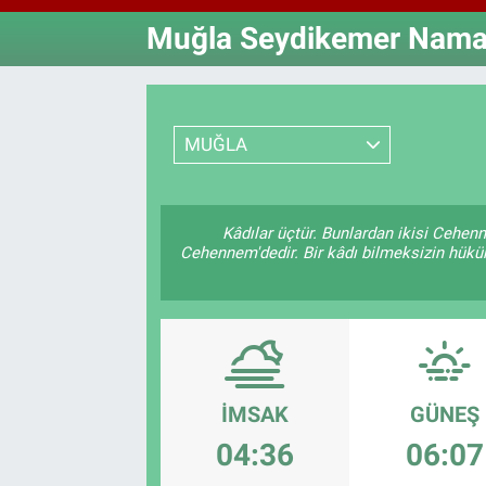
Muğla Seydikemer Namaz
Özel Haberler
Dünya
Haber Arşivi
Yazarlar
Medya
MUĞLA
Özel Haberler
Kadın
Kâdılar üçtür. Bunlardan ikisi Cehenn
Cehennem'dedir. Bir kâdı bilmeksizin hüküm 
Erişim Bilgileri
Sağlık
Teknoloji
İMSAK
GÜNEŞ
Ramazan
04:36
06:07