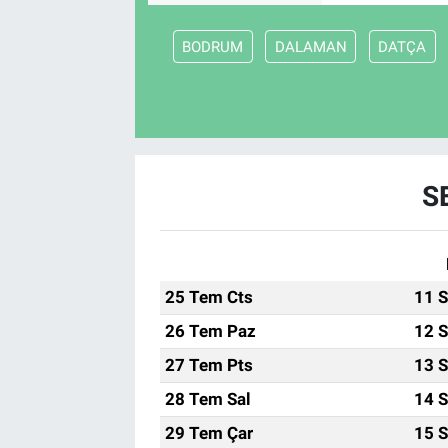
BODRUM
DALAMAN
DATÇA
S
25 Tem Cts
11 S
26 Tem Paz
12 S
27 Tem Pts
13 S
28 Tem Sal
14 S
29 Tem Çar
15 S