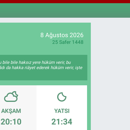
 ALTIN
55
%0.03
100
9
%-14
8 Ağustos 2026
25 Safer 1448
 bile bile haksız yere hüküm verir, bu
âdı da hakka riâyet ederek hüküm verir, işte
AKŞAM
YATSI
20:10
21:34