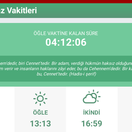
GRAM
 Vakitleri
6660.
BİST
13.77
ÖĞLE VAKTINE KALAN SÜRE
04:12:05
em'dedir, biri Cennet'tedir. Bir adam, verdiği hükmün haksız olduğunu
verir ve insanların haklarını zâyi eder, bu da Cehennem'dedir. Bir k
bu, Cennet'tedir. (Hadis-i şerif)
ÖĞLE
İKINDI
13:13
16:59