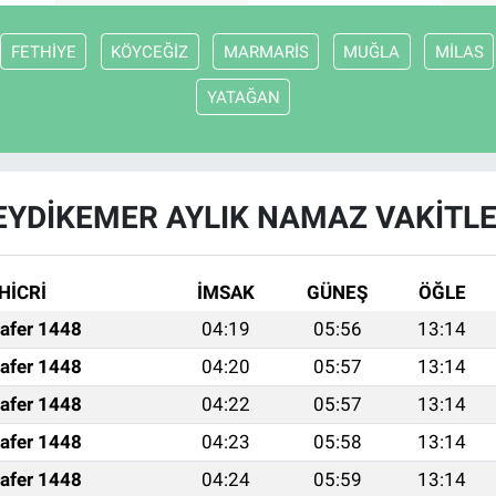
FETHİYE
KÖYCEĞİZ
MARMARİS
MUĞLA
MİLAS
YATAĞAN
EYDİKEMER AYLIK NAMAZ VAKITLE
HİCRİ
İMSAK
GÜNEŞ
ÖĞLE
afer 1448
04:19
05:56
13:14
afer 1448
04:20
05:57
13:14
afer 1448
04:22
05:57
13:14
afer 1448
04:23
05:58
13:14
afer 1448
04:24
05:59
13:14