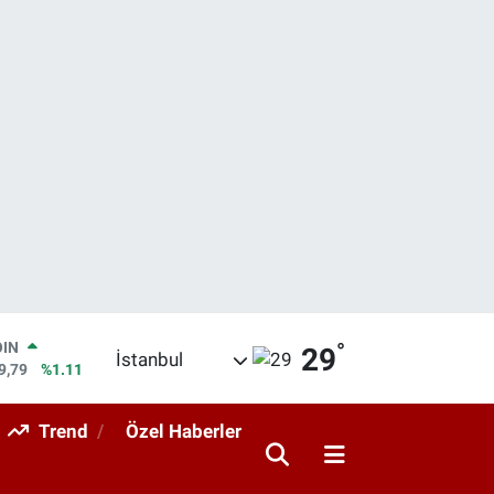
OIN
°
29
9,79
%1.11
İstanbul
AR
36
%0.18
O
Trend
Özel Haberler
10
%0.32
LİN
11
%0.38