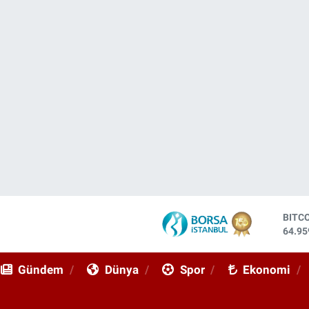
BITC
64.95
DOL
47,74
EUR
Gündem
Dünya
Spor
Ekonomi
55,25
STER
64,48