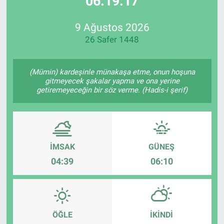
06:19:17
Özel Haberler
Dünya
Haber Arşivi
9 Ağustos 2026
26 Safer 1448
Yazarlar
Medya
Özel Haberler
(Mümin) kardeşinle münakaşa etme, onun hoşuna
gitmeyecek şakalar yapma ve ona yerine
getiremeyeceğin bir söz verme. (Hadis-i şerif)
Kadın
Erişim Bilgileri
Sağlık
İMSAK
GÜNEŞ
04:39
06:10
Teknoloji
Ramazan
ÖĞLE
İKINDI