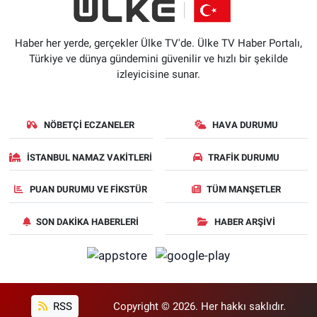
Haber her yerde, gerçekler Ülke TV'de. Ülke TV Haber Portalı,
Türkiye ve dünya gündemini güvenilir ve hızlı bir şekilde
izleyicisine sunar.
NÖBETÇI ECZANELER
HAVA DURUMU
İSTANBUL NAMAZ VAKITLERI
TRAFIK DURUMU
PUAN DURUMU VE FIKSTÜR
TÜM MANŞETLER
SON DAKIKA HABERLERI
HABER ARŞIVI
RSS
Copyright © 2026. Her hakkı saklıdır.